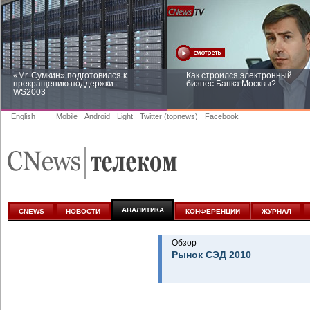
«Mr. Сумкин» подготовился к
Как строился электронный
прекращению поддержки
бизнес Банка Москвы?
WS2003
English
Mobile
Android
Light
Twitter (topnews)
Facebook
Заоблачная оптимизация: как
Рейтинг CNewsInfrastructure 20
Faberlic изменил подход к
приглашаем участвовать
аналитике
АНАЛИТИКА
CNEWS
НОВОСТИ
КОНФЕРЕНЦИИ
ЖУРНАЛ
Обзор
Рынок СЭД 2010