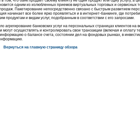
в том, что банк продает своему клиенту не один продукт или одну услугу, а ц
ановится одним из излюбленных приемов виртуальных торговых и сервисных т
 продаж. Пакетирование непосредственно связано с быстрым развитием пер
ия начинает все более ярко проявляться и в интернет-банкинге, где потреб
ким продуктам и видам услуг, подобранным в соответствии с его запросами.
о агрегирование банковских услуг на персональных страницах клиентов на в
и могут осуществлять и контролировать свои транзакции (включая и оплату 
ь информацию о балансе счета, состоянии дел на фондовых рынках, в инвест
 информацию.
Вернуться на главную страницу обзора