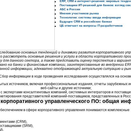
ERP, CRM и интернет-решения: мировые тенден
Поставщики ИТ-решений для банков: взгляд све
АБС в России
Мнения участников рынка
Технологии: системы ввода информации
Будущее CRM в российских банках
ЦБ отвечает на вопросы IT-разработчиков
следованию основных тенденций и динамики развития корпоративного упр
ко рассмотреть основные решения и услуги в области корпоративного про
гу для данного сектора, а также представить оценку перспектив и вариан
ано на банки и финансовые компании, заинтересованные во внедрении ER
нной информации, адекватно отображающей актуальную ситуацию и рын
Сбор информации в ходе проведения исследования осуществлялся на основе
рытых источников, включая профессиональные издания, отчеты зарубежных и
веб-сайты и другие источники;
с экспертами консалтинговых компаний, системных интеграторов и поставщ
кетирования представителей компаний-поставщиков, представленных в Росс
 корпоративного управленческого ПО: общая ин
обеспечением в сфере корпоративного управления понимаются комплексные
лиентами (CRM),
оставщиками (SRM),
M).