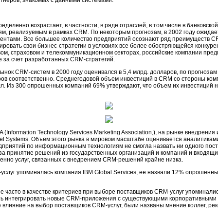
тнеров, знакомых с данными системами.
еленно возрастает, в частности, в ряде отраслей, в том числе в банковско
м, реализуемым в рамках CRM. По некоторым прогнозам, в 2002 году ожидае
ентами. Все большее количество предприятий осознают ряд преимуществ CR
ровать свои бизнес-стратегии в условиях все более обостряющейся конкурен
овом, страховом и телекоммуникационном секторах, российские компании п
ле за счет разработанных CRM-стратегий.
нок CRM-систем в 2000 году оценивался в 5,4 млрд. долларов, по прогнозам р
аров соответственно. Среднегодовой объем инвестиций в CRM со стороны ко
олл. Из 300 опрошенных компаний 69% утверждают, что объем их инвестиций н
(Information Technology Services Marketing Association,), на рынке внедре
ebel Systems. Объем этого рынка в мировом масштабе оценивается аналитика
дприятий по информационным технологиям не смогла назвать ни одного поста
за принятие решений из государственных организаций и компаний и входящих
енно услуг, связанных с внедрением CRM-решений крайне низка.
услуг упоминалась компания IBM Global Services, ее назвали 12% опрошенных
 часто в качестве критериев при выборе поставщиков CRM-услуг упоминалис
сть интегрировать новые CRM-приложения с существующими корпоративными с
влияние на выбор поставщиков CRM-услуг, были названы мнение коллег, рек