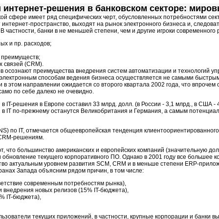
 интернет-решения в банковском секторе: миро
кой сфере имеет ряд специфических черт, обусловленных потребностями сек
 интернет-пространство, выходят на рынок электронного бизнеса и, следова
 частности, банки в не меньшей степени, чем и другие игроки современного 
х и пр. расходов;
 преимуществ;
х связей (CRM).
ков осознают преимущества внедрения систем автоматизации и технологий у
к электронным способам ведения бизнеса осуществляется не самыми быстры
сти в этом направлении ожидается со второго квартала 2002 года, что впроче
само по себе далеко не очевидно.
 IT-решения в Европе составил 33 млрд. долл. (в России - 3,1 млрд., в США - 
в IT по-прежнему останутся Великобритания и Германия, а самым потенциа
 (TNS) по IT, отмечается общеевропейская тенденция клиентоориентированног
 CRM-решениям.
, что большинство американских и европейских компаний (значительную дол
 и обновление текущего корпоративного ПО. Однако в 2001 году все большее
тво актуальным уровнем развития SCM, CRM и в меньше степени ERP-прилож
анах Запада объясним рядом причин, в том числе:
ветствие современным потребностям рынка),
 внедрения новых релизов (15% IT-бюджета),
% IT-бюджета),
ользователи текущих приложений, в частности, крупные корпорации и банки 