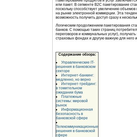
Пакетирование продуктов и услуг заключается 
или пакет. В сегменте B2C пакетирование ст
поскольку способствует увеличению объемов
на рынке электронной коммерции. Эта тенденц
возможность получить доступ сразу к несколь
Логическим продолжением пакетирования стал
банков. С помощью таких страниц потребител
переговоров и коммунальных услуг), получат
страховых фондах и другую важную для него
Содержание обзора:
Управленческие IT-
решения в банковском
секторе
Интернет-банкинг:
медленно, но верно
Интернет-трейдинг:
в томительном
ожидании бума
Платежные
системы: мировой
рынок
Информационная
безопасность в
банковской сфере
Телекоммуникационные
решения в банковской
сфере