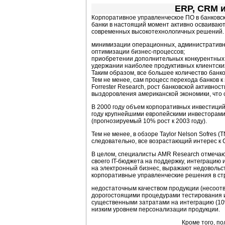
ERP, CRM и
Корпоративное управленческое ПО в банковс
банки в настоящий момент активно осваивают
современных высокотехнологичных решений. В
минимизации операционных, административны
оптимизации бизнес-процессов;
приобретении дополнительных конкурентных
удержании наиболее продуктивных клиентски
Таким образом, все большее количество бан
Тем не менее, сам процесс перехода банков 
Forrester Research, рост банковской активно
выздоровления американской экономики, что 
В 2000 году объем корпоративных инвестиций в
году крупнейшими европейскими инвесторами 
(прогнозируемый 10% рост к 2003 году).
Тем не менее, в обзоре Taylor Nelson Sofres
следовательно, все возрастающий интерес к
В целом, специалисты AMR Research отмечают
своего IT-бюджета на поддержку, интеграцию
на электронный бизнес, выражают недовольс
корпоративные управленческие решения в стр
недостаточным качеством продукции (несоот
дорогостоящими процедурами тестирования и
существенными затратами на интеграцию (10
низким уровнем персонализации продукции.
Кроме того, п