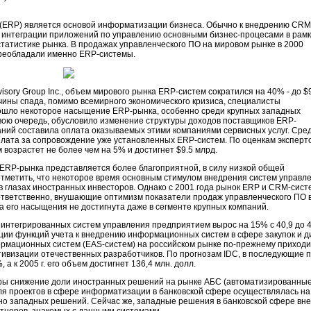
(ERP) является основой информатизации бизнеса. Обычно к внедрению CRM
 интеграции приложений по управлению основными бизнес-процесами в рам
статистике рынка. В продажах управленческого ПО на мировом рынке в 2000
преобладали именно ERP-системы.
isory Group Inc., объем мирового рынка ERP-систем сократился на 40% - до $
ричины спада, помимо всемирного экономического кризиса, специалисты
ошло некоторое насыщение ERP-рынка, особенно среди крупных западных
свою очередь, обусловило изменение структуры доходов поставщиков ERP-
аний составила оплата оказываемых этими компаниями сервисных услуг. Сре
плата за сопровождение уже установленных ERP-систем. По оценкам эксперто
 возрастет не более чем на 5% и достигнет $9.5 млрд.
 ERP-рынка представляется более благоприятной, в силу низкой общей
отметить, что некоторое время основным стимулом внедрения систем управ
 глазах иностранных инвесторов. Однако с 2001 года рынок ERP и CRM-систе
оответственно, внушающие оптимизм показатели продаж управленческого ПО в
а его насыщения не достигнута даже в сегменте крупных компаний.
к интегрированных систем управления предприятием вырос на 15% с 40,9 до 
ии функций учета к внедрению информационных систем в сфере закупок и ди
мационных систем (EAS-систем) на российском рынке по-прежнему приходи
тивизации отечественных разработчиков. По прогнозам IDC, в последующие п
а к 2005 г. его объем достигнет 136,4 млн. долл.
ры снижение доли иностранных решений на рынке АБС (автоматизированные
ля проектов в сфере информатизации в банковской сфере осуществлялась н
но западных решений. Сейчас же, западные решения в банковской сфере вне