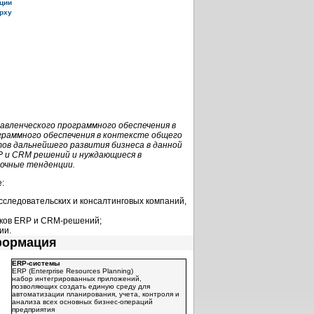
ции
рху
авленческого программного обеспечения в
граммного обеспечения в контексте общего
тов дальнейшего развития бизнеса в данной
P и CRM решений и нуждающиеся в
очные тенденции.
:
сследовательских и консалтинговых компаний,
иков ERP и CRM-решений;
ии.
формация
ERP-системы
ERP (Enterprise Resources Planning)
набор интегрированных приложений,
позволяющих создать единую среду для
автоматизации планирования, учета, контроля и
анализа всех основных бизнес-операций
предприятия