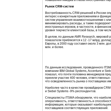
повышения имиджа в глазах иностранных пар
Рынок CRM-систем
Востребованность CRM-решений в России опред
интерес к конкретным приложениям и функция
систем управления взаимоотношениями с кли
минимизировать расходы, а также подкорректи
иностранных игроков, в частности, в финанс
уровня текучести клиентской базы, в том чис
В целом, по данным AMR Research, мировой ры
показатели приблизятся к 12 -17 млрд. долл
Европы, в 2000 году составил около 3 млн. д
млн. и более.
По данным исследования, проведенного ITSMA 
компании IBM Global Systems, Accenture и Si
показал, что почти половина менеджеров пре
приняли участие 400 человек, ответственных 
что осведомленность рынка о поставщиках им
Наиболее часто в качестве провайдеров CRM-
и Siebel Systems -9% респондентов.
Специалисты ITSMA обнаружили, что наиболее
оперативность, ответственность и способно
информации, которые оказывают наибольшее 
поставщиков соответствующих приложений.