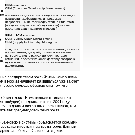
CRM-системы
CRM (Customer Relationship Management)
 и
ках
приложения для автоматизации и оптимизации,
повышения эффективности процессов,
направленных на взаимодействие с клиентами
(продажи, маркетинг, обслуживание) за счет
персонализации взаимоотношений.
SRM и SCM-системы
SCM (Supply Chain Management)
9
SRM (Supply Relationship Management)
создание оптимальной системы взаимодействия с
поставщиками, дистрибуторами и конечными
потребителями в рамках цепочки поставок
ди
компании, обеспечивающей доставку товаров в
в,
нужное место точно в срок и с минимальными
издержками.
ления предприятием российскими компаниями
м в России начинает развиваться уже за счет
 первую очередь обусловлены тем, что
47,2 млн. долл. Наметившаяся тенденция
стрибуции) продолжалась и в 2001 году.
тся на долю иностранных поставщиков, тем
ять лет среднегодовой темп роста
 банковские системы) объясняется особыми
а средства иностранных кредиторов. Данный
дряются в большей степени в целях