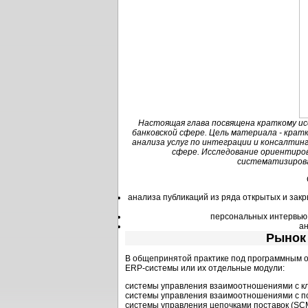
Настоящая глава посвящена краткому ис
банковской сфере. Цель материала - крат
анализа услуг по интеграции и консалтин
сфере. Исследование ориентиров
систематизирова
анализа публикаций из ряда открытых и зак
персональных интервью 
ан
Рынок
В общепринятой практике под программным 
ERP-системы или их отдельные модули:
системы управления взаимоотношениями с к
системы управления взаимоотношениями с п
системы управления цепочками поставок (SC