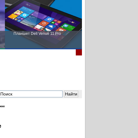
Планшет Dell Venue 11 Pro
Пора выбирать Fujitsu!
жке
е