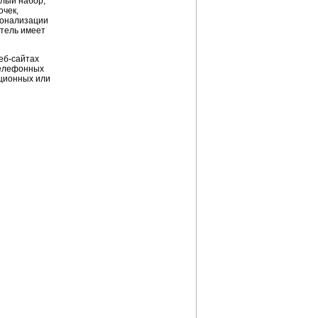
елый набор,
очек,
сонализации
итель имеет
еб-сайтах
телефонных
иционных или