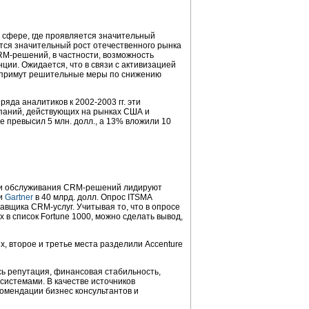
й сфере, где проявляется значительный
тся значительный рост отечественного рынка
M-решений, в частности, возможность
ции. Ожидается, что в связи с активизацией
редпримут решительные меры по снижению
яда аналитиков к 2002-2003 гг. эти
мпаний, действующих на рынках США и
е превысил 5 млн. долл., а 13% вложили 10
ния и обслуживания CRM-решений лидируют
ми
Gartner
в 40 млрд. долл. Опрос ITSMA
вщика CRM-услуг. Учитывая то, что в опросе
 в список Fortune 1000, можно сделать вывод,
, второе и третье места разделили Accenture
ь репутация, финансовая стабильность,
истемами. В качестве источников
омендации бизнес консультантов и