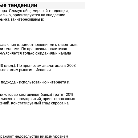
вые тенденции
тора. Следуя общемировой тенденции,
тельно, ориентируются на внедрение
рынка заинтересованы в:
правления взаимоотношениями с клиентами.
ми темпами. По прогнозам аналитиков
м объясняется только ожиданиями начала
48 млрд.). По прогнозам аналитиков, в 2003
льно емким рынком - Испания
о подхода к использованию интернета и,
ю которых составляют банки) тратят 20%
 количество предприятий, ориентированных
ений. Констатируемый спад спроса на
выражают недовольство низким уровнем