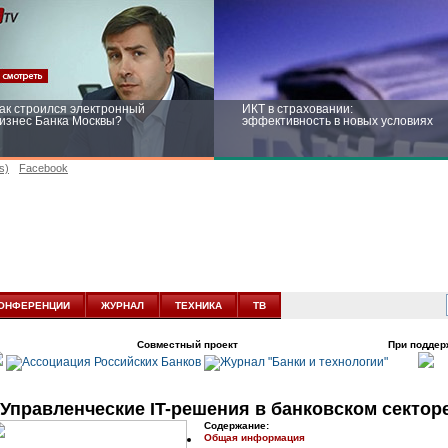
ак строился электронный
ИКТ в страховании:
изнес Банка Москвы?
эффективность в новых условиях
s)
Facebook
ейтинг CNewsInfrastructure 2015:
Информационная безопасность
риглашаем участвовать
бизнеса и госструктур: развитие в
новых условиях
ОНФЕРЕНЦИИ
ЖУРНАЛ
ТЕХНИКА
ТВ
Совместный проект
При поддер
Управленческие IT-решения в банковском сектор
Содержание:
Общая информация