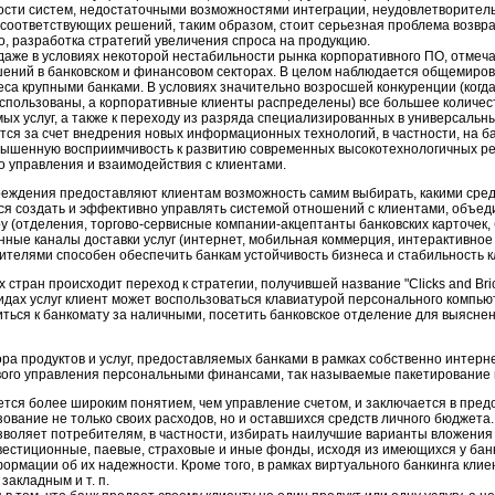
сти систем, недостаточными возможностями интеграции, неудовлетворител
соответствующих решений, таким образом, стоит серьезная проблема возвра
о, разработка стратегий увеличения спроса на продукцию.
 даже в условиях некоторой нестабильности рынка корпоративного ПО, отмеч
ений в банковском и финансовом секторах. В целом наблюдается общемиро
еса крупными банками. В условиях значительно возросшей конкуренции (ког
спользованы, а корпоративные клиенты распределены) все большее количес
ых услуг, а также к переходу из разряда специализированных в универсаль
тся за счет внедрения новых информационных технологий, в частности, на ба
ышенную восприимчивость к развитию современных высокотехнологичных реш
о управления и взаимодействия с клиентами.
реждения предоставляют клиентам возможность самим выбирать, какими сред
ся создать и эффективно управлять системой отношений с клиентами, объе
у (отделения, торгово-сервисные компании-акцептанты банковских карточек, 
нные каналы доставки услуг (интернет, мобильная коммерция, интерактивное
бителями способен обеспечить банкам устойчивость бизнеса и стабильность к
стран происходит переход к стратегии, получившей название "Clicks and Brick
идах услуг клиент может воспользоваться клавиатурой персонального компью
авиться к банкомату за наличными, посетить банковское отделение для выясн
ра продуктов и услуг, предоставляемых банками в рамках собственно интерн
вого управления персональными финансами, так называемые пакетирование и 
ся более широким понятием, чем управление счетом, и заключается в пред
ование не только своих расходов, но и оставшихся средств личного бюджета.
оляет потребителям, в частности, избирать наилучшие варианты вложения
вестиционные, паевые, страховые и иные фонды, исходя из имеющихся у бан
ормации об их надежности. Кроме того, в рамках виртуального банкинга клие
закладным и т. п.