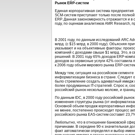
Рынок ERP-систем
Единая корпоративная система предприятия 
SCM-систем приступают только после полной
ERP. Данная закономерность отражается и в 
году, по оценкам аналитиков AMR Research, 
В 2001 году, по данным исследований ARC Adv
млрд. (с $15 млрд. в 2000 году). Объясняя п
указывают и на объективные факторы: произ
компаний с доходами свыше $1 млрд. Это, в 
решений. В 2001 году 65% доходов ERP-комп
доходов за сервисные услуги 42% составила 
к 2006 году объем мирового рынка ERP-систем
Между тем, ситуация на российском сегменте
информатизации бизнеса в стране. Следует 
было стремление создать адекватный имидж в
более продуманных IT-стратегий. Спрос и, с
российский рынок несколько моложе, и границ
По данным IDC, в 2000 году российский рыно
изменения структуры рынка (от информатизац
Основной объем продаж корпоративных инфор
не менее, постепенно происходит процесс ак
российского рынка EAS-систем составит 23,7%, 
Любопытно, что в отношении банковской сфе
причинами. В середине 90-х значительная до
факт автоматически определял и выбор имен