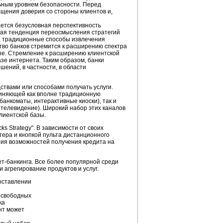
ьным уровнем безопасности. Перед
щения доверия со стороны клиентов и,
ается безусловная перспективность
вая тенденция переосмысления стратегий
да традиционные способы извлечения
тво банков стремится к расширению спектра
ные. Стремление к расширению клиентской
зе интернета. Таким образом, банки
ений, в частности, в области
ствами или способами получать услуги.
диняющей как вполне традиционную
банкоматы, интерактивные киоски), так и
 телевидение). Широкий набор этих каналов
лиентской базы.
s Strategy". В зависимости от своих
тера и кнопкой пульта дистанционного
ения возможностей получения кредита на
ет-банкинга. Все более популярной среди
агрегирование продуктов и услуг.
оставлении
 свободных
ка
нт может