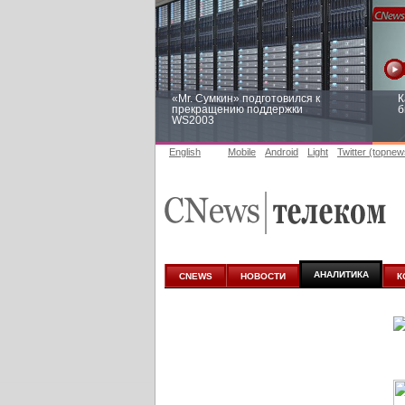
«Mr. Сумкин» подготовился к
К
прекращению поддержки
б
WS2003
English
Mobile
Android
Light
Twitter (topnew
Заоблачная оптимизация: как
Р
Faberlic изменил подход к
п
аналитике
АНАЛИТИКА
CNEWS
НОВОСТИ
К