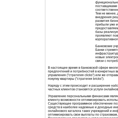
функционально
поставщиками 
соответственн
Тем не менее,
внедрения реш
развития бизн
прибыли уже и
предоставляем
базы реализуе
проявляют пов
корпоративног
Банковские уч
Банки стремят
инфраструктур
новые электро
связи с потре
В настоящее время в банковской сфере многих 
предпочтений и потребностей в конкретных в
управления ("стратегия clicks") или же отпр
покупку квартиры ("стратегия bricks").
Наряду с этим происходит и расширение набо
частных клиентов становятся услуги онлайно
Управление персональными финансами являет
клиенту возможности оптимизировать использ
Существующее программное обеспечение позв
средств в наиболее надежные и доходные ин
онлайнового каталога таких учреждений и инф
оптимизировать свои выплаты по страховкам, 