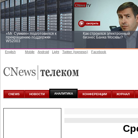
«Mr. Сумкин» подготовился к
Как строился электронный
прекращению поддержки
бизнес Банка Москвы?
WS2003
English
Mobile
Android
Light
Twitter (topnews)
Facebook
Заоблачная оптимизация: как
Рейтинг CNewsInfrastructure 20
Faberlic изменил подход к
приглашаем участвовать
аналитике
АНАЛИТИКА
CNEWS
НОВОСТИ
КОНФЕРЕНЦИИ
ЖУРНАЛ
Ср