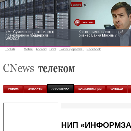
«Mr. Сумкин» подготовился к
Как строился электронный
прекращению поддержки
бизнес Банка Москвы?
WS2003
English
Mobile
Android
Light
Twitter (topnews)
Facebook
Заоблачная оптимизация: как
Рейтинг CNewsInfrastructure 20
Faberlic изменил подход к
приглашаем участвовать
аналитике
АНАЛИТИКА
CNEWS
НОВОСТИ
КОНФЕРЕНЦИИ
ЖУРНАЛ
НИП «ИНФОРМЗАЩ