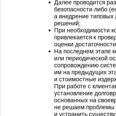
Далее проводится ра
безопасности либо (е
а внедрение типовых
решений;
При необходимости
привлекается к пров
оценки достаточности
На последнем этапе к
или периодической ос
сопровождению сист
им на предыдущих эт
и стоимостные издерж
При работе с клиен
установление долгов
основанных на своев
не решаем проблемы 
и устранить существ