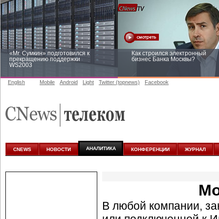
«Mr. Сумкин» подготовился к
Как строился электронный
прекращению поддержки
бизнес Банка Москвы?
WS2003
English
Mobile
Android
Light
Twitter (topnews)
Facebook
Заоблачная оптимизация: как
Рейтинг CNewsInfrastructure 20
Faberlic изменил подход к
приглашаем участвовать
аналитике
АНАЛИТИКА
CNEWS
НОВОСТИ
КОНФЕРЕНЦИИ
ЖУРНАЛ
Мо
В любой компании, з