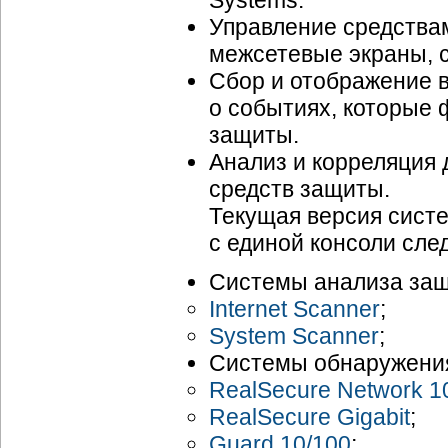
Systems.
Управление средства
межсетевые экраны, с
Сбор и отображение 
о событиях, которые
защиты.
Анализ и корреляция 
средств защиты.
Текущая версия систе
с единой консоли сл
Системы анализа защ
Internet Scanner
;
System Scanner
;
Системы обнаружения
RealSecure Network 1
RealSecure Gigabit
;
Guard 10/100
;