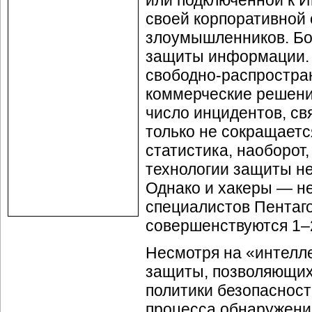
или подключенной к 
своей корпоративной 
злоумышленников. Бол
защиты информации. 
свободно-распростр
коммерческие решения
число инцидентов, св
только не сокращаетс
статистика, наоборот,
технологии защиты не 
Однако и хакеры — н
специалистов Пентаго
совершенствуются 1–2
Несмотря на «интелл
защиты, позволяющих
политики безопасност
процесса обнаружени