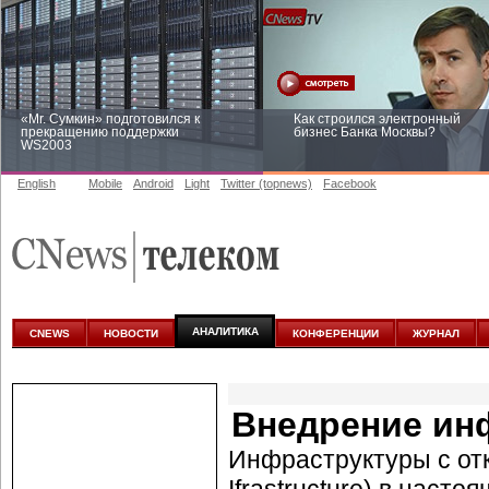
«Mr. Сумкин» подготовился к
Как строился электронный
прекращению поддержки
бизнес Банка Москвы?
WS2003
English
Mobile
Android
Light
Twitter (topnews)
Facebook
Заоблачная оптимизация: как
Рейтинг CNewsInfrastructure 20
Faberlic изменил подход к
приглашаем участвовать
аналитике
АНАЛИТИКА
CNEWS
НОВОСТИ
КОНФЕРЕНЦИИ
ЖУРНАЛ
Внедрение ин
Инфраструктуры с от