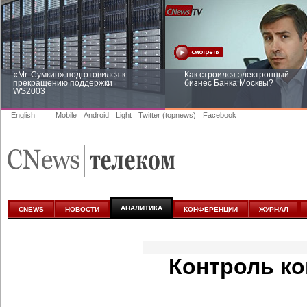
«Mr. Сумкин» подготовился к
Как строился электронный
прекращению поддержки
бизнес Банка Москвы?
WS2003
English
Mobile
Android
Light
Twitter (topnews)
Facebook
Заоблачная оптимизация: как
Рейтинг CNewsInfrastructure 20
Faberlic изменил подход к
приглашаем участвовать
аналитике
АНАЛИТИКА
CNEWS
НОВОСТИ
КОНФЕРЕНЦИИ
ЖУРНАЛ
Контроль к