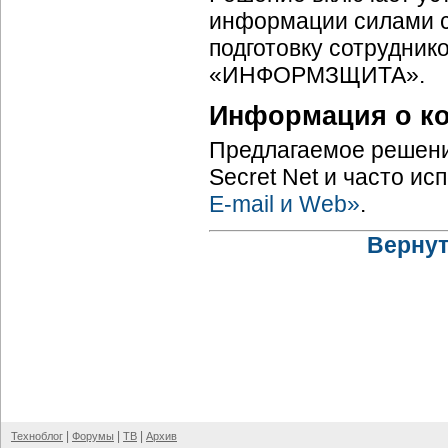
информации силами 
подготовку сотрудник
«ИНФОРМЗЩИТА».
Информация о к
Предлагаемое решени
Secret Net и часто и
E-mail
и Web»
.
Вернут
|
|
|
Техноблог
Форумы
ТВ
Архив