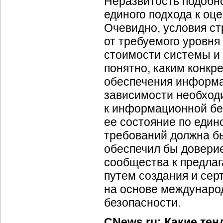
Неразвитость подобн
единого подхода к о
Очевидно, условия с
от требуемого уровн
стоимости системы и 
понятно, каким конкр
обеспечения информа
зависимости необход
к информационной бе
ее состояние по един
требований должна бы
обеспечил бы доверие
сообщества к предла
путем создания и се
на основе междунаро
безопасности.
CNews.ru: Какие те