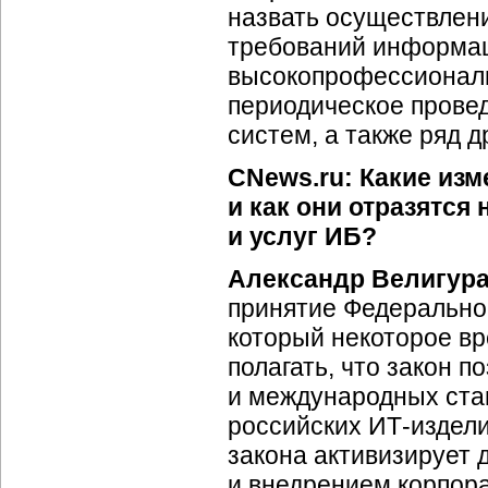
назвать осуществлени
требований информац
высокопрофессиональ
периодическое пров
систем, а также ряд д
CNews.ru: Какие из
и как они отразятся
и услуг ИБ?
Александр Велигур
принятие Федеральног
который некоторое вр
полагать, что закон 
и международных ста
российских
ИТ-издел
закона активизирует 
и внедрением корпор