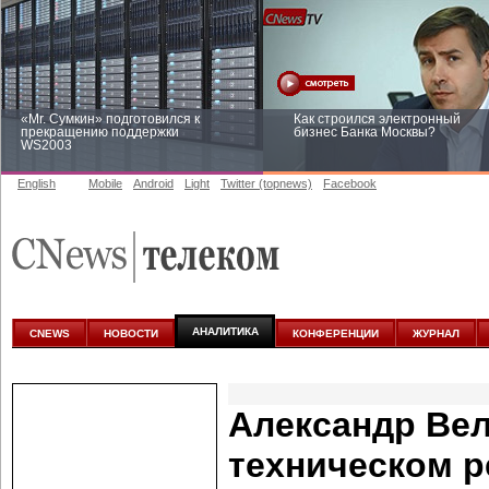
«Mr. Сумкин» подготовился к
Как строился электронный
прекращению поддержки
бизнес Банка Москвы?
WS2003
English
Mobile
Android
Light
Twitter (topnews)
Facebook
Заоблачная оптимизация: как
Рейтинг CNewsInfrastructure 20
Faberlic изменил подход к
приглашаем участвовать
аналитике
АНАЛИТИКА
CNEWS
НОВОСТИ
КОНФЕРЕНЦИИ
ЖУРНАЛ
Александр Вел
техническом р