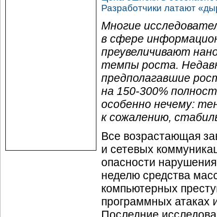
Разработчики латают «д
Многие исследовател
в сфере информацион
преувеличивают нан
темпы роста. Недавн
предполагавшие рос
на 150-300% полност
особенно нечему: те
к сожалению, стабил
Все возрастающая за
и сетевых коммуникац
опасности нарушения
неделю средства мас
компьютерных престу
программных атаках и
Последние исследова