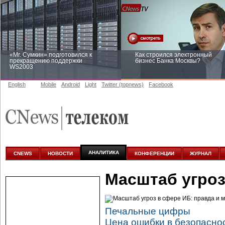
«Mr. Сумкин» подготовился к
Как строился электронный
прекращению поддержки
бизнес Банка Москвы?
WS2003
English
Mobile
Android
Light
Twitter (topnews)
Facebook
Заоблачная оптимизация: как
Рейтинг CNewsInfrastructure 20
Faberlic изменил подход к
приглашаем участвовать
аналитике
АНАЛИТИКА
CNEWS
НОВОСТИ
КОНФЕРЕНЦИИ
ЖУРНАЛ
Масштаб угроз
Печальные цифры
Цена ошибки в безопасно