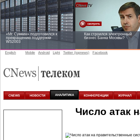
«Mr. Сумкин» подготовился к
Как строился электронный
прекращению поддержки
бизнес Банка Москвы?
WS2003
English
Mobile
Android
Light
Twitter (topnews)
Facebook
Заоблачная оптимизация: как
Рейтинг CNewsInfrastructure 20
Faberlic изменил подход к
приглашаем участвовать
аналитике
АНАЛИТИКА
CNEWS
НОВОСТИ
КОНФЕРЕНЦИИ
ЖУРНАЛ
Число атак 