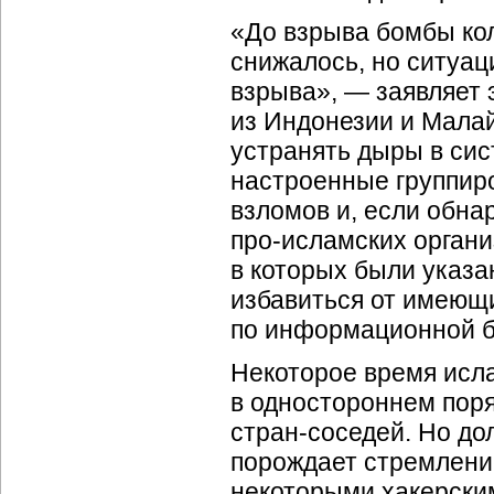
«До взрыва бомбы кол
снижалось, но ситуац
взрыва», — заявляет 
из Индонезии и Мала
устранять дыры в сис
настроенные группир
взломов и, если обна
про-исламских органи
в которых были указ
избавиться от имеющи
по информационной б
Некоторое время исл
в одностороннем пор
стран-соседей. Но дол
порождает стремление
некоторыми хакерски