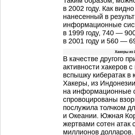
Таким образом, можно
в 2002 году. Как вид
нанесенный в результ
информационные систе
в 1999 году, 740 — 900
в 2001 году и 560 — 69
Хакеры из
В качестве другого п
активности хакеров с
вспышку кибератак в 
Хакеры, из Индонези
на информационные с
спровоцированы взорв
послужила толчком дл
и Океании. Южная Кор
жертвами сотен атак 
миллионов долларов.