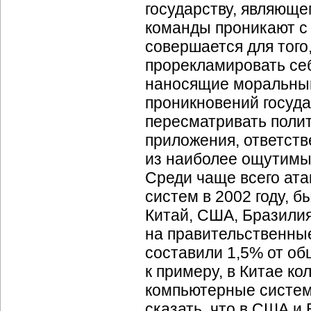
государству, являюще
команды проникают с 
совершается для того
прорекламировать себ
наносящие моральный
проникновений госуд
пересматривать полит
приложения, ответств
из наиболее ощутимы
Среди чаще всего ат
систем в 2002 году, 
Китай, США, Бразилия
на правительственн
составили 1,5% от об
к примеру, в Китае к
компьютерные систем
сказать, что в США и