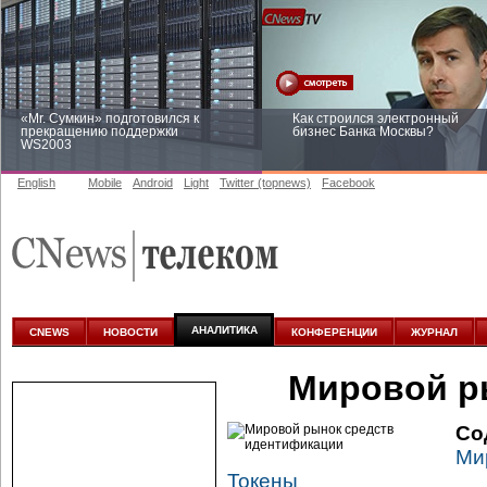
«Mr. Сумкин» подготовился к
Как строился электронный
прекращению поддержки
бизнес Банка Москвы?
WS2003
English
Mobile
Android
Light
Twitter (topnews)
Facebook
Заоблачная оптимизация: как
Рейтинг CNewsInfrastructure 20
Faberlic изменил подход к
приглашаем участвовать
аналитике
АНАЛИТИКА
CNEWS
НОВОСТИ
КОНФЕРЕНЦИИ
ЖУРНАЛ
Мировой р
Со
Ми
Токены