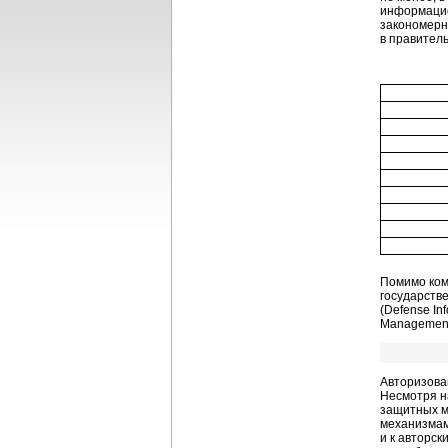
информацио
закономерн
в правитель
Помимо ком
государств
(Defense In
Management 
Авторизова
Несмотря н
защитных м
механизмам
и к авторс