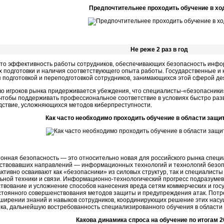
Предпочтительнее проходить обучение в хо
Не реже 2 раз в год
что эффективность работы сотрудников, обеспечивающих безопасность инфо
их подготовки и наличия соответствующего опыта работы. Государственные и 
 подготовкой и переподготовкой сотрудников, занимающихся этой сферой де
о игроков рынка придерживается убеждения, что специалисты-«безопасники»
ем чтобы поддерживать профессиональное соответствие в условиях быстро р
едствие, усложняющихся методов киберпреступности.
Как часто необходимо проходить обучение в области защ
нная безопасность — это относительно новая для российского рынка специ
ствовавших направлений — информационных технологий и технологий безоп
ктивно осваивают как «безопасники» из силовых структур, так и специалисты
ьной техники и связи. Информационно-технологический прогресс подразумев
твование и усложнение способов нанесения вреда сетям коммерческих и госуд
стоянного совершенствования методов защиты и предупреждения атак. Пот
сширении знаний и навыков сотрудников, координирующих решение этих насу
нка, дальнейшую востребованность специализированного обучения в област
Какова динамика спроса на обучение по итогам 20