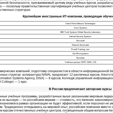
нной безопасности, присваиваемый целому ряду учебных курсов, разрабат
о — поскольку правительственная сертификация учебных центров позволяет
ственных структурах.
Крупнейшие иностранные ИТ-компании, проводящие обучен
Check Point Software Technologies
Cisco Systems
IBM Tivoli Systems Global Security Laboratory
Internet Security Systems
Microsoft
Network Associates
Prosoft Training. com
Sun Microsystems
Symantec
Учебные центры CERT, GIAC, CSI
мерческих компаний, подготовку специалистов в области информационной б
енных структур: аспирантура NAVAL предлагает 12 различных курсов, Агент
formation Systems Agency, DISA) — 8 курсов, Колледж управления информацио
College) — 1 курс.
В России предпочитают авторские курсы
нные учебные программы, разработанные выше указанными мировым лидерам
а их высокую — по российским меркам — стоимость, это явление закономерно
еханизмов в рамках организации не будет эффективной, если персонал не у
и. Традиционно оглядываясь на мировой опыт, российские компании вместе с
ким курсам отечественных учебных центров, посвященным общим вопросам бе