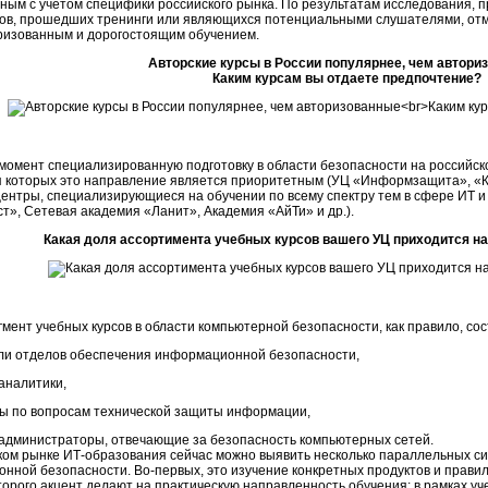
ным с учетом специфики российского рынка. По результатам исследования, п
ов, прошедших тренинги или являющихся потенциальными слушателями, отм
ризованным и дорогостоящим обучением.
Авторские курсы в России популярнее, чем автори
Каким курсам вы отдаете предпочтение?
момент специализированную подготовку в области безопасности на российск
я которых это направление является приоритетным (УЦ «Информзащита», «Кон
центры, специализирующиеся на обучении по всему спектру тем в сфере ИТ 
т», Сетевая академия «Ланит», Академия «АйТи» и др.).
Какая доля ассортимента учебных курсов вашего УЦ приходится на
гмент учебных курсов в области компьютерной безопасности, как правило, с
ли отделов обеспечения информационной безопасности,
аналитики,
ы по вопросам технической защиты информации,
администраторы, отвечающие за безопасность компьютерных сетей.
ком рынке ИТ-образования сейчас можно выявить несколько параллельных си
ной безопасности. Во-первых, это изучение конкретных продуктов и правил 
оторого акцент делают на практическую направленность обучения: в рамках 