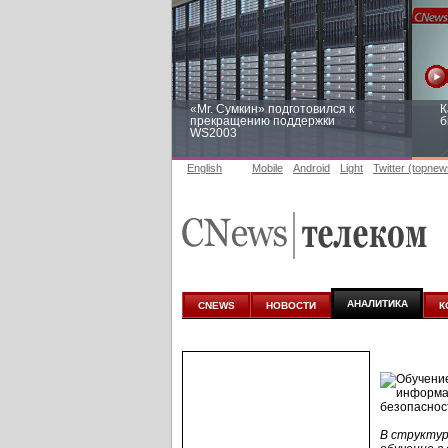
«Mr. Сумкин» подготовился к
К
прекращению поддержки
б
WS2003
English
Mobile
Android
Light
Twitter (topnew
Заоблачная оптимизация: как
Р
Faberlic изменил подход к
п
аналитике
АНАЛИТИКА
CNEWS
НОВОСТИ
К
В структур