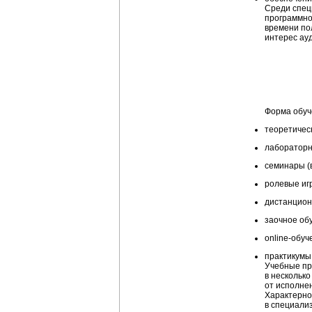
Среди спец
программно-
времени по
интерес ау
Форма обуч
теоретичес
лабораторн
семинары (в
ролевые иг
дистанцион
заочное об
online-обуч
практикумы
Учебные пр
в несколько
от исполне
Характерно
в специали