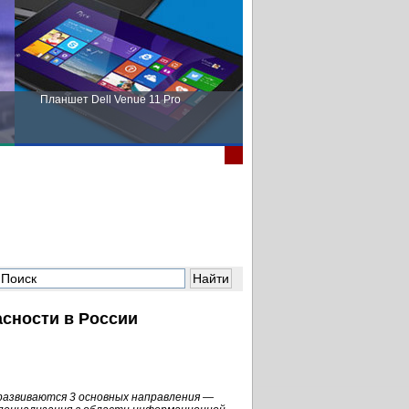
Планшет Dell Venue 11 Pro
Пора выбирать Fujitsu!
сности в России
развиваются 3 основных направления —