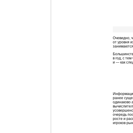
Очевидно, 
от уровня 
занимаются
Большинств
в год, с т
и — как сл
Информацио
ранее суще
одинаково а
вычислител
усовершенс
очередь по
росте и ра
игроков ры