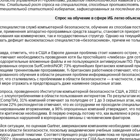
 области управления ИТ-проектами, развитие технологических навыков и 
ти. Стабильный рост спроса на специалистов, способных противостоять 
утешительной статистикой кибератак, зафиксированных за последние го
Спрос на обучение в сфере ИБ легко объясн
 специалистов служб компьютерной безопасности, обучение их способам по
, применения аппаратно-программных средств защиты, становится приори
ования как коммерческих, так и государственных структур. Однако на текущ
вать дефицит высококлассных специалистов-«безопасников», причем не тольк
равда, отметить, что в США и Европе данная проблема стоит намного острее,
 отмечают необходимость проведения хотя бы простейшего «ликбеза» для с
подозрительные вложенные файлы и не пользующихся антивирусным ПО. При
рованных опросов SurfControl/NOP, 73% крупнейших британских компаний при
ующими тренинговыми программами, ¾ британских работников отмечают, что 
рованного обучения в области решения проблем информационной безопаснос
т, что сталкивались с проблемами в области безопасности — в частности, с 
й мере отражать и предотвращать даже наименее серьезные атаки.
опроса, проведенного Институтом компьютерной безопасности США, в 2002 г
ь с злоупотреблениями в области пользования интернетом. По результатам ис
n (CompTIA), 31% компаний отмечают за полугодие от 1 до 3 серьезных атак,
 этом 22% респондентов отмечают, что их сотрудники не проходили специаль
онированными вторжениями, а 96% опрошенных компаний утверждают, что под
ти критически необходима. В первую очередь потому что, как выявлено в рез
рованных нарушений в корпорациях связаны с человеческим фактором.
йся ситуации, по оценкам Gartner, американским компаниям необходимо сам
ов в области безопасности, поскольку академические учебные заведения объ
 курсы данной тематики. Соответствующего рода программ пока не предлагае
в 2002 г. Национальным агентством безопасности США был принят федеральн