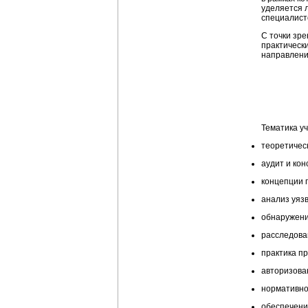
уделяется 
специалист
С точки зр
практическ
направлени
Тематика уч
теоретичес
аудит и кон
концепции 
анализ уяз
обнаружени
расследова
практика п
авторизова
нормативно
обеспечение