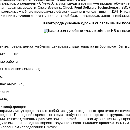
иалистов, опрошенных CNews Analytics, каждый третий уже прошел обучение
аппаратных средств (Cisco Systems, Check Point Software Technologies, ISS
льзовались учебные программы в области аудита и консалтинга — 11%. И то
дитории к изучению нормативно-правовой базы по вопросам защиты информ
Какого рода учебные курсы в области ИБ вы пос
ения, предлагаемая учебными центрами слушателям на выбор, может быть с
кие занятия,
ые работы,
 т. ч. и online-семинары)
ры,
ное обучение,
учение,
ение,
 и конференции.
ограммы могут представлять собой как двух-трехдневные практические семи
 недель. Последний вариант не всегда требует полного отрыва сотрудника, 
ния непосредственных рабочих обязанностей — поскольку занятия могут про
, что именно последний вариант обучения сочли наиболее привлекательным
зированном исследовании CNews: