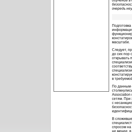
обучение в
безопаснос
очередь не
Подготовка
информации
функционир
констатиро
масштабе.
Следует, п
до сих пор
открывать 
специализи
соответств
специализи
констатирую
в требуемо
По данным 
столкнулис
Associatio
сетям. При
с несанкци
безопаснос
идентифици
В сложивше
специалист
спросом на
не менее, 