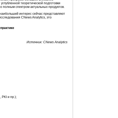
 углубленной теоретической подготовки
о полным спектром актуальных продуктов.
, наибольший интерес сейчас представляют
сследования CNews Analytics, это
 практике
Источник: CNews Analytics
PKI и пр.);