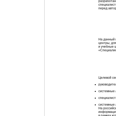
разработан
специалист
перед авто
На данный 
центры, дл
и учебные 
«Специалис
Целевой се
руководите
системные 
специалист
системные 
На российс
информацион
в рамках к