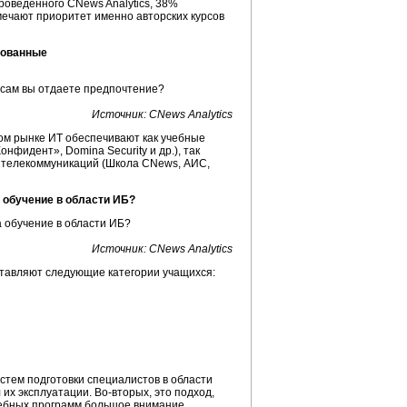
роведенного CNews Analytics, 38%
ечают приоритет именно авторских курсов
зованные
Источник: CNews Analytics
ом рынке ИТ обеспечивают как учебные
фидент», Domina Security и др.), так
и телекоммуникаций (Школа CNews, АИС,
 обучение в области ИБ?
Источник: CNews Analytics
оставляют следующие категории учащихся:
стем подготовки специалистов в области
их эксплуатации. Во-вторых, это подход,
учебных программ большое внимание