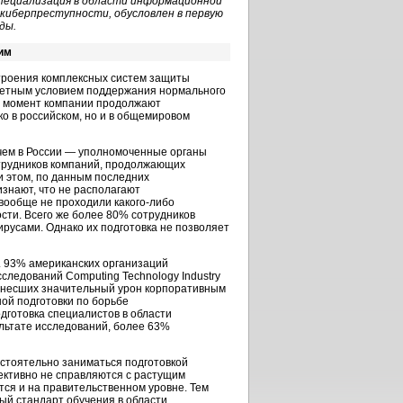
специализация в области информационной
киберпреступности, обусловлен в первую
ды.
им
строения комплексных систем защиты
тетным условием поддержания нормального
ий момент компании продолжают
о в российском, но и в общемировом
 чем в России — уполномоченные органы
отрудников компаний, продолжающих
 этом, по данным последних
знают, что не располагают
вообще не проходили какого-либо
ти. Всего же более 80% сотрудников
вирусами. Однако их подготовка не позволяет
. 93% американских организаций
следований Computing Technology Industry
 нанесших значительный урон корпоративным
ной подготовки по борьбе
готовка специалистов в области
ультате исследований, более 63%
остоятельно заниматься подготовкой
ективно не справляются с растущим
тся и на правительственном уровне. Тем
ый стандарт обучения в области