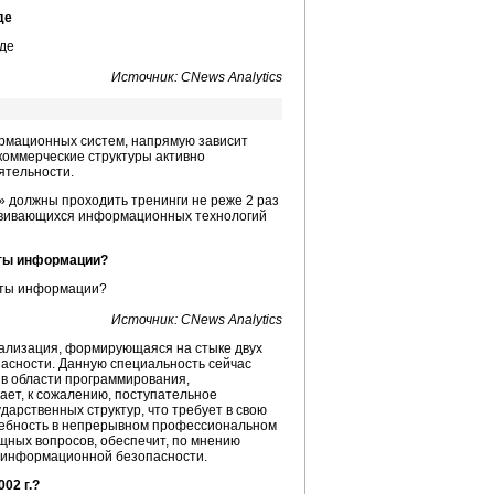
де
Источник: CNews Analytics
рмационных систем, напрямую зависит
коммерческие структуры активно
ятельности.
 должны проходить тренинги не реже 2 раз
азвивающихся информационных технологий
иты информации?
Источник: CNews Analytics
ализация, формирующаяся на стыке двух
асности. Данную специальность сейчас
 в области программирования,
ает, к сожалению, поступательное
арственных структур, что требует в свою
ребность в непрерывном профессиональном
щных вопросов, обеспечит, по мнению
и информационной безопасности.
02 г.?