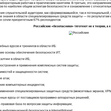
лабораторным работам и практическим занятиям. В-третьих, это направление
ов по наиболее общим аспектам безопасности и ознакомление с относительн
ения слушательской аудитории, как сформировавшейся, так и потенциальной
ие знания в области специализированных средств защиты — по результатам и
е сочли приоритетным 67% респондентов:
Российские «безопасники» тяготеют не к теории, а к
ебных курсов и тренингов в области ИБ:
кие основы обеспечения безопасности ИТ;
салтинг в области ИБ;
построения и применения комплексных систем защиты;
вимостей и защищенности систем;
е атак;
ние компьютерных инцидентов;
рименения специализированных защитных средств (межсетевых экранов, VPN, 
нные курсы от поставщиков программно-аппаратных решений;
-правовая база по вопросам защиты информации;
 информационной безопасности в Internet/Intranet.