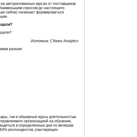
 на авторизованных курсах от поставщиков
). Наименьшим спросом до настоящего
лько сейчас начинает формироваться
ации.
ещали?
Источник: CNews Analytics
амая разная:
нары, так и обширные курсы длительностью
направляемого организацией на обучение,
водиться в определенные дни по вечерам.
 64% респондентов, участвующих