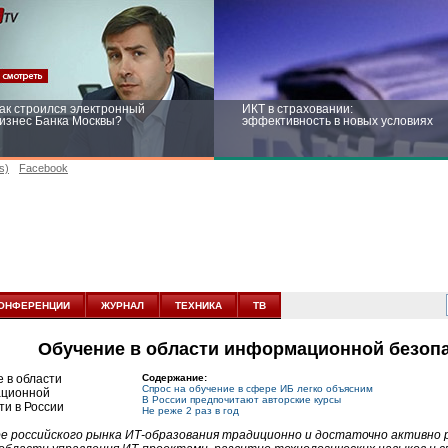
ак строился электронный
ИКТ в страховании:
изнес Банка Москвы?
эффективность в новых условиях
s)
Facebook
ейтинг CNewsInfrastructure 2015:
Информационная безопасность
риглашаем участвовать
бизнеса и госструктур: развитие в
новых условиях
ОНФЕРЕНЦИИ
ЖУРНАЛ
ТЕХНИКА
ТВ
Обучение в области информационной безопа
Содержание:
Спрос на обучение в сфере ИБ легко объясним
В России предпочитают авторские курсы
Не реже 2 раз в год
е российского рынка ИТ-образования традиционно и достаточно активно 