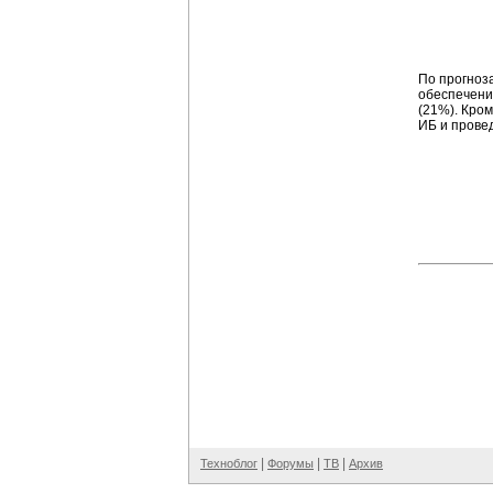
По прогноз
обеспечени
(21%). Кро
ИБ и прове
|
|
|
Техноблог
Форумы
ТВ
Архив