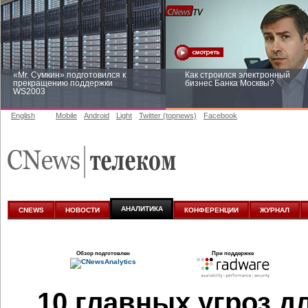
«Mr. Сумкин» подготовился к
Как строился электронный
прекращению поддержки
бизнес Банка Москвы?
WS2003
English
Mobile
Android
Light
Twitter (topnews)
Facebook
Заоблачная оптимизация: как
Рейтинг CNewsInfrastructure 20
Faberlic изменил подход к
приглашаем участвовать
аналитике
АНАЛИТИКА
CNEWS
НОВОСТИ
КОНФЕРЕНЦИИ
ЖУРНАЛ
Обзор подготовлен
При поддержке
10 главных угроз д