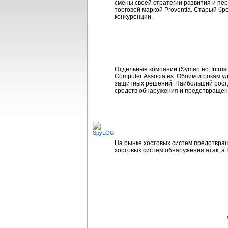
смены своей стратегии развития и пе
торговой маркой Proventia. Старый бр
конкуренции.
Отдельные компании (Symantec, Intrus
Computer Associates. Обоим игрокам 
защитных решений. Наибольший рост, п
средств обнаружения и предотвращени
На рынке хостовых систем предотвращ
хостовых систем обнаружения атак, а