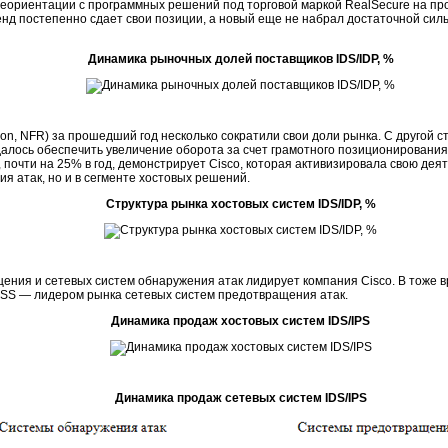
реориентации с программных решений под торговой маркой RealSecure на
пр
енд постепенно сдает свои позиции, а новый еще не набрал достаточной сил
Динамика рыночных долей поставщиков IDS/IDP, %
ion, NFR) за прошедший год несколько сократили свои доли рынка. С другой 
удалось обеспечить увеличение оборота за счет грамотного позиционировани
очти на 25% в год, демонстрирует Cisco, которая активизировала свою деят
я атак, но и в сегменте хостовых решений.
Структура рынка хостовых систем IDS/IDP, %
ения и сетевых систем обнаружения атак лидирует компания Cisco. В тоже 
 ISS — лидером рынка сетевых систем предотвращения атак.
Динамика продаж хостовых систем IDS/IPS
Динамика продаж сетевых систем IDS/IPS