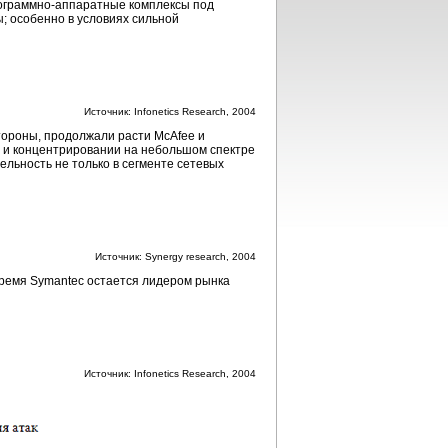
ограммно-аппаратные
комплексы под
ы; особенно в условиях сильной
Источник: Infonetics Research, 2004
стороны, продолжали расти McAfee и
я и концентрировании на небольшом спектре
ельность не только в сегменте сетевых
Источник: Synergy research, 2004
время Symantec остается лидером рынка
Источник: Infonetics Research, 2004