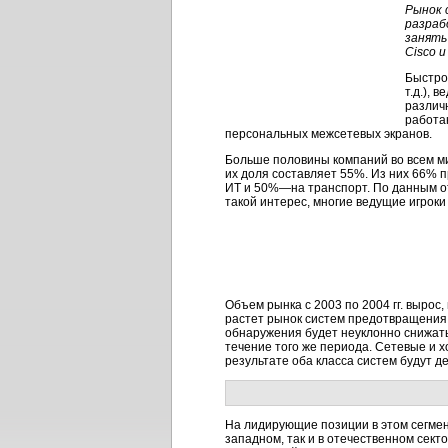
Рынок 
разраб
занять
Cisco и
Быстро
т.д.),
различн
работа
персональных межсетевых экранов.
Больше половины компаний во всем м
их доля составляет 55%. Из них 66
ИТ и 50%—на транспорт. По данным от
такой интерес, многие ведущие игрок
Объем рынка с 2003 по 2004 гг. вырос
растет рынок систем предотвращения 
обнаружения будет неуклонно снижатьс
течение того же периода. Сетевые и 
результате оба класса систем будут д
На лидирующие позиции в этом сегмент
западном, так и в отечественном секто