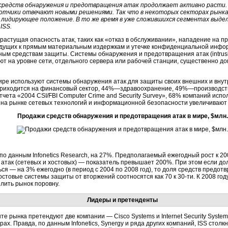
средств обнаружения и предотвращения атак продолжает активно расти. 
отчики отвечают новыми решениями. Так что в некоторых секторах рынка
 лидирующее положение. В то же время в уже сложившихся сегментах выдел
 ISS.
растущая опасность атак, таких как «отказ в обслуживании», нападение на 
 ведущих к прямым материальным издержкам и утечке конфиденциальной инфо
ым средствам защиты. Системы обнаружения и предотвращения атак (intrusion
ют на уровне сети, отдельного сервера или рабочей станции, существенно 
ире используют системы обнаружения атак для защиты своих внешних и вну
% приходится на финансовый сектор, 44%—здравоохранение, 49%—производ
чета «2004 CSI/FBI Computer Crime and Security Survey», 68% компаний исп
и на рынке сетевых технологий и информационной безопасности увеличивают 
Продажи средств обнаружения и предотвращения атак в мире, $млн.
, по данным Infonetics Research, на 27%. Предполагаемый ежегодный рост к 20
атак (сетевых и хостовых) — показатель превышает 200%. При этом если д
я — на 3% ежегодно (в период с 2004 по 2008 год), то доля средств предот
хостовые системы защиты от вторжений соотносятся как 70 к
30-ти.
К 2008 год
елить рынок поровну.
Лидеры и претенденты
е рынка претендуют две компании — Cisco Systems и Internet Security Syste
рах. Правда, по данным Infonetics, Synergy и ряда других компаний, ISS сто