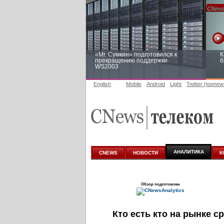
«Mr. Сумкин» подготовился к
К
прекращению поддержки
б
WS2003
English
Mobile
Android
Light
Twitter (topnew
Заоблачная оптимизация: как
Р
Faberlic изменил подход к
п
аналитике
АНАЛИТИКА
CNEWS
НОВОСТИ
К
Обзор подготовлен
Кто есть кто на рынке с