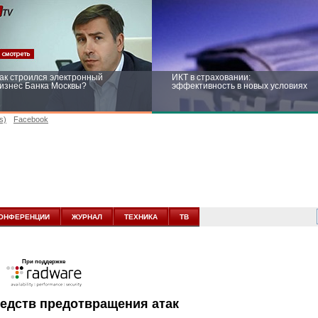
ак строился электронный
ИКТ в страховании:
изнес Банка Москвы?
эффективность в новых условиях
s)
Facebook
ейтинг CNewsInfrastructure 2015:
Информационная безопасность
риглашаем участвовать
бизнеса и госструктур: развитие в
новых условиях
ОНФЕРЕНЦИИ
ЖУРНАЛ
ТЕХНИКА
ТВ
При поддержке
редств предотвращения атак