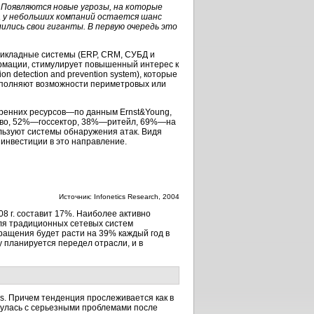
Появляются новые угрозы, на которые
 у небольших компаний остается шанс
ились свои гиганты. В первую очередь это
прикладные системы (ERP, CRM, СУБД и
рмации, стимулирует повышенный интерес к
 detection and prevention system), которые
дополняют возможности периметровых или
тренних ресурсов—по данным Ernst&Young,
ство, 52%—госсектор, 38%—ритейл, 69%—на
ользуют системы обнаружения атак. Видя
инвестиции в это направление.
Источник: Infonetics Research, 2004
08 г. составит 17%. Наиболее активно
оля традиционных сетевых систем
вращения будет расти на 39% каждый год в
у планируется передел отрасли, и в
ms. Причем тенденция прослеживается как в
лкнулась с серьезными проблемами после