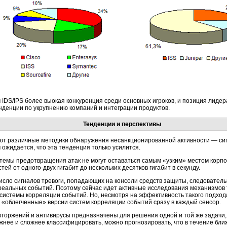
 IDS/IPS более выокая конкуренция среди основных игроков, и позиция лидер
денции по укрупнению компаний и интеграции продуктов.
Тенденции и перспективы
ют различные методики обнаружения несанкционированной активности — сиг
 ожидается, что эта тенденция только усилится.
стемы предотвращения атак не могут оставаться самым «узким» местом корпо
стей от
одного-двух
гигабит до нескольких десятков гигабит в секунду.
число сигналов тревоги, попадающих на консоли средств защиты, следовател
реальных событий. Поэтому сейчас идет активные исследования механизмов 
системы корреляции событий. Но, несмотря на эффективность такого подход
«облегченные» версии систем корреляции событий сразу в каждый сенсор.
вторжений и антивирусы предназначены для решения одной и той же задачи, 
жнее и сложнее классифицировать, можно прогнозировать, что в течение бли