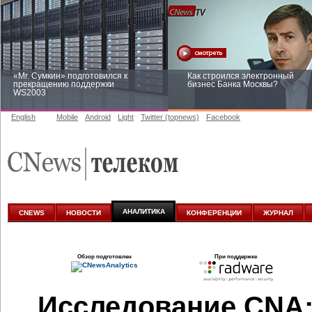
«Mr. Сумкин» подготовился к
Как строился электронный
прекращению поддержки
бизнес Банка Москвы?
WS2003
English
Mobile
Android
Light
Twitter (topnews)
Facebook
Заоблачная оптимизация: как
Рейтинг CNewsInfrastructure 20
Faberlic изменил подход к
приглашаем участвовать
аналитике
АНАЛИТИКА
CNEWS
НОВОСТИ
КОНФЕРЕНЦИИ
ЖУРНАЛ
Обзор подготовлен
При поддержке
Исследование CNA: