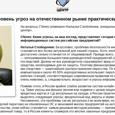
овень угроз на отечественном рынке практичес
На вопросы CNews отвечает Наталья Слободенюк, генераль
центр».
CNews: Какие угрозы, на ваш взгляд, представляют сегодн
информационных систем российских предприятий?
Наталья Слободенюк:
Безусловно, проблема безопасности и
становится все более актуальной для нашей страны. Хотя, нео
достаточно сильно отличается от общемировой. Прежде всего,
— непониманием большинством руководителей предприятий с
последствий. Далеко не все руководители соразмеряют вред о
средства, необходимые для ее защиты. Поэтому финансировани
как следствие — широчайшее распространение пиратства. По 
компьютеров и около
40-50%
корпоративных используют пиратск
рабочих станций, соответствующих современным правилам по
очень невелико, а, следовательно, возрастает и угроза инфор
Помимо этого, в России крайне слабое развитие систем онлайн
т.д. Такие угрозы как фишинг (взлом или подмена с целью хищ
кредитных картах и т.д) актуальные на западе, в России практ
выделить следующие угрозы: вредоносный код, вирусы и черви
Несомненно, эти проблемы так же актуальна и во всем мире, но
 долей пиратских не обновленных ОС и экономией многих предприятий на анти
тельства, спам сейчас становится самым дешевым методом рекламы — причем
аконный товар, то в России клиенты спамеров это вполне законные предприя