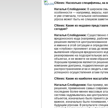
CNews: Насколько специфичны, на в
Наталья Слободенюк:
В широком смыс
особенности — например, вирусы, напр
я уже отмечала, тотальное непониман
угроза может быть не слишком заметн
CNews: Какие из недавно представ
сегодня?
Наталья Слободенюк:
Существенно п
вредоносного кода (например, рабоч
решения является централизованное у
и именно в этой ситуации и определяе
как «глубоко» проникнет атака до мом
выявления образцов вредоносного код
реагированию на подозрительную акти
объектах, и не можете ни коим образо
Хорошим примером являются решения
компании доктрина, подкрепленная це
распространением атак и сводить к м
успешного осуществления атаки путе
CNews: Какие из наиболее масштабн
Наталья Слободенюк:
Как пример, мо
решения, применение самых современн
последние
более-менее
массовые ата
система задумывалась как централизо
объектов, изначально было принято ре
важное, изначально было понимание,
будущим угрозам. В результате специ