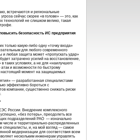
ако, встречаются и региональные
гроза сейчас скорее «в голове» — это, как
 технологий не слишком велико, такая
строфе.
повысить безопасность ИС предприятия
 только какую-либо одну «точку входа»
язательным для любого современного
ты и любая защита может «пропускать удар»
 будет затрачено усилий на восстановление,
в таких условиях, а не для «наилучшего
ю атак и возможности по быстрому
т в настоящий момент на защищаемых
иятия» — разработанная специалистами
лько эффективно бороться с
тов компании, существенно снижать риски
.
?
 ЕЭС России. Внедрение комплексного
успешно, «без потерь», преодолеть все
ующих подразделений РАО — изначально
м числе и
территориально-распределенных
е специалисты, и, на мой взгляд — самое
оянной модернизации для соответствия всем
озволяет нескольким инженерам управлять