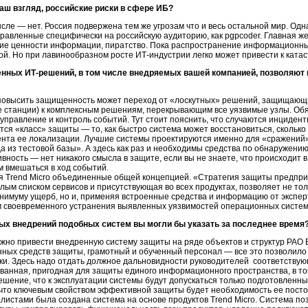
аш взгляд, российские риски в сфере ИБ?
ле — нет. Россия подвержена тем же угрозам что и весь остальной мир. Одн
авленные специфически на российскую аудиторию, как pgpcoder. Главная же у
ие ценности информации, пиратство. Пока распространение информационных
ой. Но при лавинообразном росте
ИТ-индустрии
легко может привести к ката
ленных
ИТ-решений,
в том числе внедряемых вашей компанией, позволяют 
овысить защищенность может переход от «лоскутных» решений, защищающих
ие станции) к комплексным решениям, перекрывающим все уязвимые узлы. Об
правление и контроль событий. Тут стоит пояснить, что случаются инциден
тся «класс» защиты — то, как быстро система может восстановиться, сколько
ента ее локализации. Лучшие системы проектируются именно для «сражений» 
а из тестовой базы». А здесь как раз и необходимы средства по обнаружени
вность — нет никакого смысла в защите, если вы не знаете, что происходи
м вмешаться в ход событий.
 Trend Micro объединенные общей концепцией. «Стратегия защиты предпр
лым списком сервисов и присутствующая во всех продуктах, позволяет не то
инимуму ущерб, но и, применяя встроенные средства и информацию от экспер
м своевременного устранения выявленных уязвимостей операционных систем
ых внедрений подобных систем вы могли бы указать за последнее время
жно привести внедренную систему защиты на ряде объектов и структур РАО
ых средств защиты, грамотный и обученный персонал — все это позволило 
ки. Здесь надо отдать должное дальновидности руководителей соответств
ванная, пригодная для защиты единого информационного пространства, в то
шение, что к эксплуатации системы будут допускаться только подготовленны
 что ключевым свойством эффективной защиты будет необходимость ее пост
алистами была создана система на основе продуктов Trend Micro. Система п