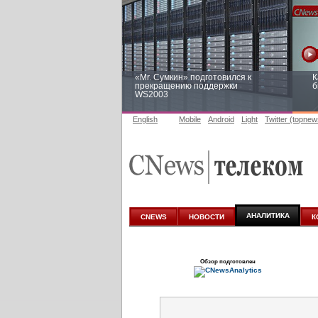
«Mr. Сумкин» подготовился к
К
прекращению поддержки
б
WS2003
English
Mobile
Android
Light
Twitter (topnew
Заоблачная оптимизация: как
Р
Faberlic изменил подход к
п
аналитике
АНАЛИТИКА
CNEWS
НОВОСТИ
К
Обзор подготовлен