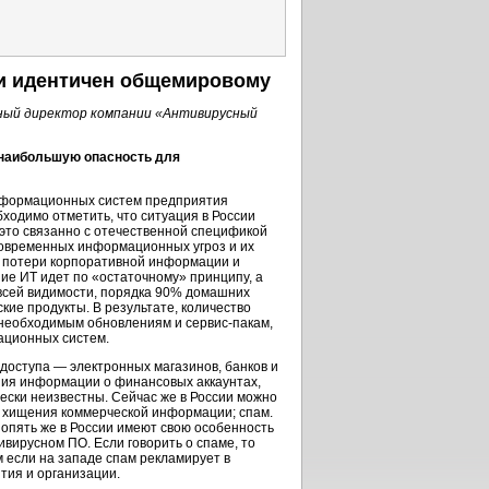
ки идентичен общемировому
ный директор компании «Антивирусный
я наибольшую опасность для
нформационных систем предприятия
бходимо отметить, что ситуация в России
 это связанно с отечественной спецификой
овременных информационных угроз и их
т потери корпоративной информации и
е ИТ идет по «остаточному» принципу, а
всей видимости, порядка 90% домашних
ие продукты. В результате, количество
 необходимым обновлениям и
сервис-пакам,
мационных систем.
 доступа — электронных магазинов, банков и
ения информации о финансовых аккаунтах,
ически неизвестны. Сейчас же в России можно
; хищения коммерческой информации; спам.
 опять же в России имеют свою особенность
вирусном ПО. Если говорить о спаме, то
 если на западе спам рекламирует в
тия и организации.