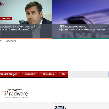
ак строился электронный
ИКТ в страховании:
изнес Банка Москвы?
эффективность в новых условиях
s)
Facebook
ейтинг CNewsInfrastructure 2015:
Информационная безопасность
риглашаем участвовать
бизнеса и госструктур: развитие в
новых условиях
ОНФЕРЕНЦИИ
ЖУРНАЛ
ТЕХНИКА
ТВ
При поддержке