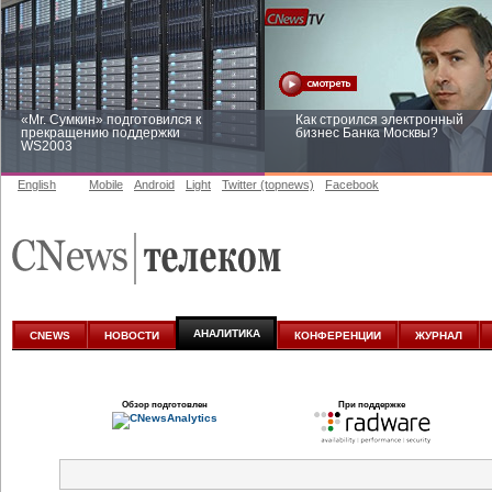
«Mr. Сумкин» подготовился к
Как строился электронный
прекращению поддержки
бизнес Банка Москвы?
WS2003
English
Mobile
Android
Light
Twitter (topnews)
Facebook
Заоблачная оптимизация: как
Рейтинг CNewsInfrastructure 20
Faberlic изменил подход к
приглашаем участвовать
аналитике
АНАЛИТИКА
CNEWS
НОВОСТИ
КОНФЕРЕНЦИИ
ЖУРНАЛ
Обзор подготовлен
При поддержке