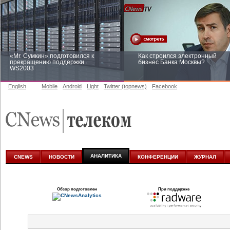
«Mr. Сумкин» подготовился к
Как строился электронный
прекращению поддержки
бизнес Банка Москвы?
WS2003
English
Mobile
Android
Light
Twitter (topnews)
Facebook
Заоблачная оптимизация: как
Рейтинг CNewsInfrastructure 20
Faberlic изменил подход к
приглашаем участвовать
аналитике
АНАЛИТИКА
CNEWS
НОВОСТИ
КОНФЕРЕНЦИИ
ЖУРНАЛ
Обзор подготовлен
При поддержке