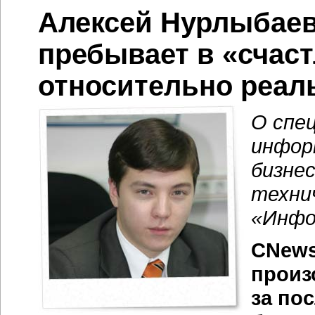
Алексей Нурлыбаев
пребывает в «счас
относительно реаль
О спе
инфор
бизнес
техни
«Инфо
CNews
произ
за по