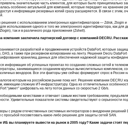
привлечь значительную часть клиентов, для которых было принципиально защ
алась особенно актуальной для компаний, которые передают на хранение ре
доступ к информации резервных копий сразу расширяется. В связи с этим, о
й.
 решения с использованием электронных идентификаторов — Zdisk, Zlogin и 
для использования одного и того же электронного идентификатора, как для
login), так и в различного рода приложения (Zshell).
а компания заключила партнерский договор с компанией DECRU. Расскажи
занимается разработкой и продвижением устройств DataFort, которые защ
, DAS, а также при резервном копировании на ленту. Решения Decru DataFort
и шифрования хранилищ данных для обеспечения надежной защиты конфиде
тся информация об успешных проектах по созданию сложных сетей в телеко
теграторы, занимающиеся созданием крупных вычислительных комплексов, со
зличных вендоров. Все эти факторы уже сейчас формируют спрос в России 
алогов которым на российском рынке пока нет. Решение компании DECRU хо
ам, имеющим сложную
ИT-инфраструктуру
. Одна из отличительных особеннос
ort “умеет” шифровать на лету поток данных со скоростью 2 Gb/s.
 необходимыми качествами и отвечает самым жестким требованиям, предъявл
ости. Удивительные показатели системы свидетельствуют о серьезности под
оры с рядом отечественных системных интеграторов о внедрении решений D
м с просьбой посоветовать
какое-либо
решение для защиты сетей SAN.
 ИБ вы планируете вывести на рынок в 2005 году? Какие задачи стоят п