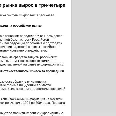
х рынка вырос в
три-четыре
ынка систем шифрования рассказал
овали на российском рынке
а в основном определял Указ Президента
ионной безопасности Российской
 и последующие положения о подходах к
спечение надежной защиты российского
нкционированного воздействия.
рованные средства защиты российских
ные системы, электронные замки,
едоставляемой на сайте информации и т.д.
ля отечественного бизнеса за прошедший
зможность обратить внимание на
мые громкие инциденты в области
ремя, были связаны с пропажами носителей
0 клиентах банка. Информация на жестком
ках по счетам с 1994 по 2004 года. Пропажа
л об утере магнитных лент с информацией о