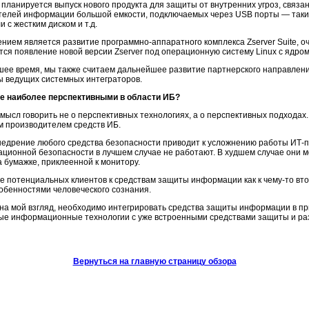
а планируется выпуск нового продукта для защиты от внутренних угроз, связ
елей информации большой емкости, подключаемых через USB порты — таки
ли
с жестким диском и т.д.
ением является развитие
программно-аппаратного
комплекса Zserver Suite, 
ся появление новой версии Zserver под операционную систему Linux с ядром 
ее время, мы также считаем дальнейшее развитие партнерского направления,
ы ведущих системных интеграторов.
те наиболее перспективными в области ИБ?
смысл говорить не о перспективных технологиях, а о перспективных подходах
м производителем средств ИБ.
внедрение любого средства безопасности приводит к усложнению работы
ИТ-
ационной безопасности в лучшем случае не работают. В худшем случае они м
а бумажке, приклеенной к монитору.
е потенциальных клиентов к средствам защиты информации как к
чему-то
вто
собенностями человеческого сознания.
 на мой взгляд, необходимо интегрировать средства защиты информации в п
вые информационные технологии с уже встроенными средствами защиты и ра
Вернуться на главную страницу обзора