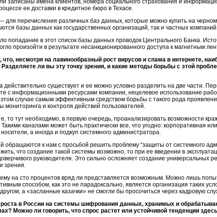
ыли записаны имена клиентов, номера социального страхования и информаци
оцессе ее доставки в кредитное бюро в Техасе.
о — для перечисления различных баз данных, которые можно купить на черно
ются базы данных как государственных организаций, так и частных компаний
попадание в этот список базы данных проводок Центрального Банка. Источ
могло произойти в результате несанкционированного доступа к магнитным лен
 что, несмотря на лавинообразный рост вирусов и спама в интернете, на
 Разделяете ли вы эту точку зрения, и какие методы борьбы с этой пробл
а действительно существует и ее можно условно разделить на две части. П
те с информационными ресурсами компании, нецелевое использование рабоч
В этом случае самым эффективным средством борьбы с такого рода проявле
мы мониторинга и контроля действий пользователей.
те, то тут необходимо, в первую очередь, проанализировать возможности к
Такими каналами может быть практически все, что угодно: корпоративная ил
осители, а иногда и подкуп системного администратора.
й обращаются к нам с просьбой решить проблему “защиты от системного адм
жить, что создание такой системы возможно, то при ее введении в эксплуат
доверчивого руководителя. Это сильно осложняет создание универсальных 
и зрения.
лему на сто процентов вряд ли представляется возможным. Можно лишь попы
вным способом, как это не парадоксально, является организация таких усло
другом, а «засланные казачки» не смогли бы просочиться через кадровую сл
роста в России на системы шифрования данных, хранимых и обрабатываем
х? Можно ли говорить, что спрос растет или устойчивой тенденции здес