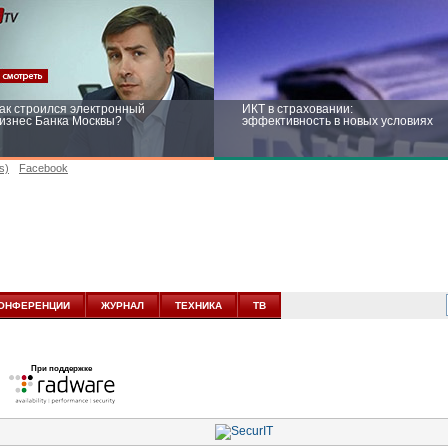
ак строился электронный
ИКТ в страховании:
изнес Банка Москвы?
эффективность в новых условиях
s)
Facebook
ейтинг CNewsInfrastructure 2015:
Информационная безопасность
риглашаем участвовать
бизнеса и госструктур: развитие в
новых условиях
ОНФЕРЕНЦИИ
ЖУРНАЛ
ТЕХНИКА
ТВ
При поддержке