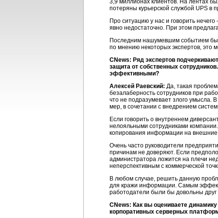
3,9 миллионах клиентов. На лентах б
потеряны курьерской службой UPS в пр
Про ситуацию у нас и говорить нечег
явно недостаточно. При этом предлага
Последним нашумевшим событием было 
по мнению некоторых экспертов, это 
CNews: Ряд экспертов подчеркивают,
защита от собственных сотрудников.
эффективными?
Алексей Раевский:
Да, такая проблем
безалаберность сотрудников при рабо
что не подразумевает злого умысла. 
мер, в сочетании с внедрением систе
Если говорить о внутреннем диверсан
нелояльными сотрудниками компании. 
копирования информации на внешние н
Очень часто руководители предприяти
причинам не доверяют. Если предполо
администратора ложится на плечи не
неперспективным с коммерческой точк
В любом случае, решить данную проб
для кражи информации. Самым эффекти
работодатели были бы довольны друг 
CNews: Как вы оцениваете динамику 
корпоративных серверных платформа