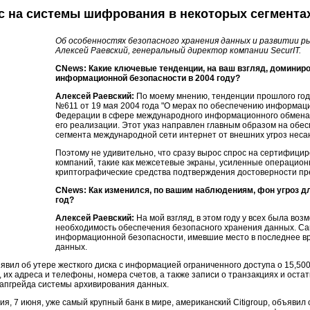
с на системы шифрования в некоторых сегмента
Об особенностях безопасного хранения данных и развитии р
Алексей Раевский, генеральный директор компании SecurIT.
CNews: Какие ключевые тенденции, на ваш взгляд, доминир
информационной безопасности в 2004 году?
Алексей Раевский:
По моему мнению, тенденции прошлого год
№611 от 19 мая 2004 года "О мерах по обеспечению информац
Федерации в сфере международного информационного обмена"
его реализации. Этот указ направлен главным образом на обе
сегмента международной сети интернет от внешних угроз неса
Поэтому не удивительно, что сразу вырос спрос на сертифици
компаний, такие как межсетевые экраны, усиленные операцион
криптографические средства подтверждения достоверности пр
CNews: Как изменился, по вашим наблюдениям, фон угроз д
год?
Алексей Раевский:
На мой взгляд, в этом году у всех была во
необходимость обеспечения безопасного хранения данных. Са
информационной безопасности, имевшие место в последнее в
данных.
ъявил об утере жесткого диска с информацией ограниченного доступа о 15,50
 их адреса и телефоны, номера счетов, а также записи о транзакциях и остат
 апгрейда системы архивирования данных.
ия, 7 июня, уже самый крупный банк в мире, американский Citigroup, объяви