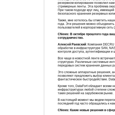
резервном копировании позволил нам 
стримерные ленты. Эта проблема оказ
При таком подходе круг лиц, имеющий 
безопасного хранения резервных копи
Также, мне хотелось бы отметить наши
года. Эти решения можно объединить 
пользователей в корпоративную сеть (Z
CNews: В октябре прошлого года ваш
сотрудничество.
Алексей Раевский
: Компания DECRU 
обработке в инфраструктуре SAN, NAS
контроля доступа, аутентификации 
Все чаще в новостной ленте встречае
структурах. Различные системные ин
передовых систем хранения данных ра
Это сложные аппаратные решения, ан
позволяют предложить выбор клиент
фантастическое быстродействие. DataF
Кроме того, DataFort обладает всеми
инфраструктурах любой степени сложн
таких решений на зарубежном рынке.
В настоящий момент мы ведем перегов
последний год часто обращались к на
CNews: Какие новые решения в сфере