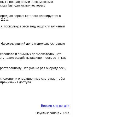
анных с появлением и повсеместным
х как
flash-диски
, винчестеры с
очередная версия которого планируется в
2.6.x.
 поскольку, в этом году ощутили активный
. На сегодняшний день я вижу две основные
персонала
и обычных пользователях. Это
огут даже ослабить защищенность сети, как
ростепенному. Это уже не раз обсуждалось,
риложения и операционные системы, чтобы
зграничения доступа.
Версия для печати
Опубликовано в 2005 г.