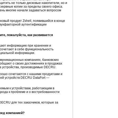
итить не только дисковые накопители, но и
зервные копии за пределы своего офиса.
чень многие начали задаваться вопросом
новый продукт Zshell, появившийся в конце
 двухфакторной аутентификации
те, пожалуйста, как развивается
ищают информацию при хранении и
 сочетают в себе функциональность
нциальной информации.
ммуникационных компаниях, банковских
общают о своих достижениях в продажах
на устройства, производимые DECRU.
рошо сочетаются с нашими продуктами и
тей устройств DECRU DataFort —
яемым к устройствам, работающим в
хода к проблеме и о востребованности
ECRU для тех заказчиков, которые за
еред компанией?