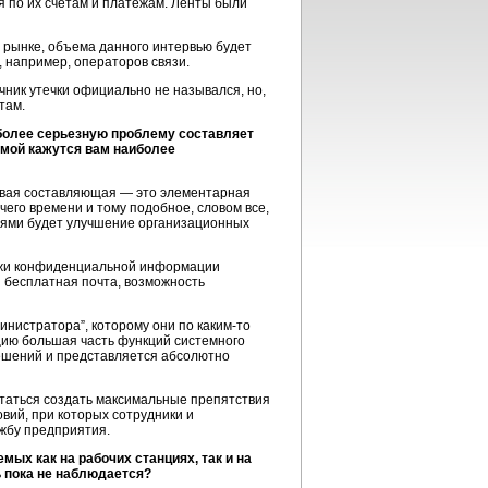
я по их счетам и платежам. Ленты были
м рынке, объема данного интервью будет
, например, операторов связи.
ник утечки официально не назывался, но,
там.
иболее серьезную проблему составляет
емой кажутся вам наиболее
ервая составляющая — это элементарная
его времени и тому подобное, словом все,
ниями будет улучшение организационных
ражи конфиденциальной информации
и бесплатная почта, возможность
инистратора”, которому они по
каким-то
ацию большая часть функций системного
решений и представляется абсолютно
таться создать максимальные препятствия
вий, при которых сотрудники и
ужбу предприятия.
ых как на рабочих станциях, так и на
ь пока не наблюдается?