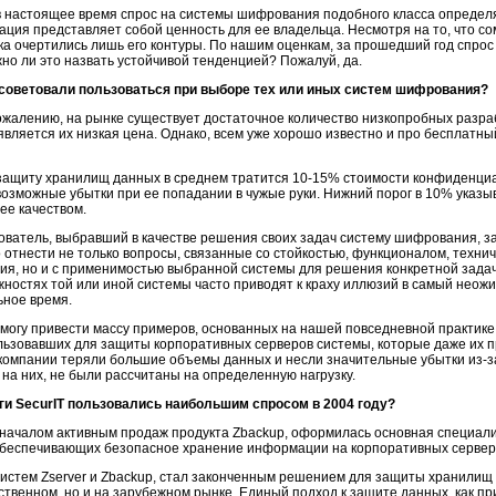
в настоящее время спрос на системы шифрования подобного класса определя
ация представляет собой ценность для ее владельца. Несмотря на то, что со
а очертились лишь его контуры. По нашим оценкам, за прошедший год спро
о ли это назвать устойчивой тенденцией? Пожалуй, да.
советовали пользоваться при выборе тех или иных систем шифрования?
 сожалению, на рынке существует достаточное количество низкопробных разра
ляется их низкая цена. Однако, всем уже хорошо известно и про бесплатный
 защиту хранилищ данных в среднем тратится
10-15
% стоимости конфиденци
возможные убытки при ее попадании в чужые руки. Нижний порог в 10% указы
ее качеством.
ователь, выбравший в качестве решения своих задач систему шифрования, за
 отнести не только вопросы, связанные со стойкостью, функционалом, техни
ния, но и с применимостью выбранной системы для решения конкретной зада
ностях той или иной системы часто приводят к краху иллюзий в самый неожи
ьное время.
 могу привести массу примеров, основанных на нашей повседневной практике
льзовавших для защиты корпоративных серверов системы, которые даже их 
и компании теряли большие объемы данных и несли значительные убытки
из-з
а них, не были рассчитаны на определенную нагрузку.
ги SecurIT пользовались наибольшим спросом в 2004 году?
 началом активным продаж продукта Zbackup, оформилась основная специал
еспечивающих безопасное хранение информации на корпоративных серверных 
з систем Zserver и Zbackup, стал законченным решением для защиты хранили
твенном, но и на зарубежном рынке. Единый подход к защите данных, как при