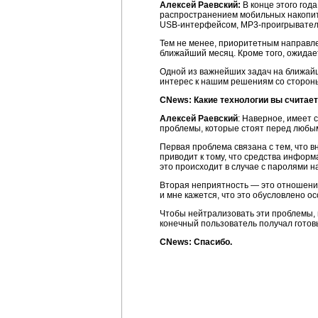
Алексей Раевский:
В конце этого год
распространением мобильных накопит
USB-интерфейсом
,
MP3-проигрывате
Тем не менее, приоритетным направл
ближайший месяц. Кроме того, ожидает
Одной из важнейших задач на ближайш
интерес к нашим решениям со сторон
CNews: Какие технологии вы считае
Алексей Раевский
: Наверное, имеет 
проблемы, которые стоят перед любы
Первая проблема связана с тем, что 
приводит к тому, что средства информ
это происходит в случае с паролями н
Вторая неприятность — это отношени
и мне кажется, что это обусловлено о
Чтобы нейтрализовать эти проблемы,
конечный пользователь получал гото
CNews: Спасибо.