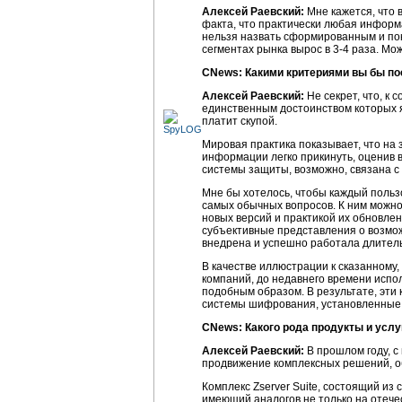
Алексей Раевский:
Мне кажется, что 
факта, что практически любая информ
нельзя назвать сформированным и пок
сегментах рынка вырос в
3-4 раза.
Можн
CNews: Какими критериями вы бы по
Алексей Раевский:
Не секрет, что, к
единственным достоинством которых яв
платит скупой.
Мировая практика показывает, что на
информации легко прикинуть, оценив 
системы защиты, возможно, связана с 
Мне бы хотелось, чтобы каждый польз
самых обычных вопросов. К ним можно
новых версий и практикой их обновле
субъективные представления о возмож
внедрена и успешно работала длител
В качестве иллюстрации к сказанному,
компаний, до недавнего времени испо
подобным образом. В результате, эт
системы шифрования, установленные н
CNews: Какого рода продукты и услу
Алексей Раевский:
В прошлом году, с
продвижение комплексных решений, об
Комплекс Zserver Suite, состоящий и
имеющий аналогов не только на отечес