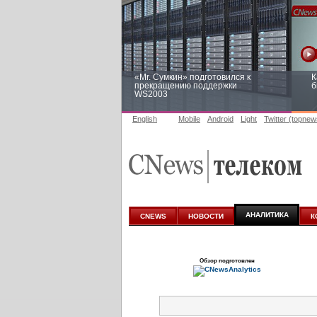
«Mr. Сумкин» подготовился к
К
прекращению поддержки
б
WS2003
English
Mobile
Android
Light
Twitter (topnew
Заоблачная оптимизация: как
Р
Faberlic изменил подход к
п
аналитике
АНАЛИТИКА
CNEWS
НОВОСТИ
К
Обзор подготовлен