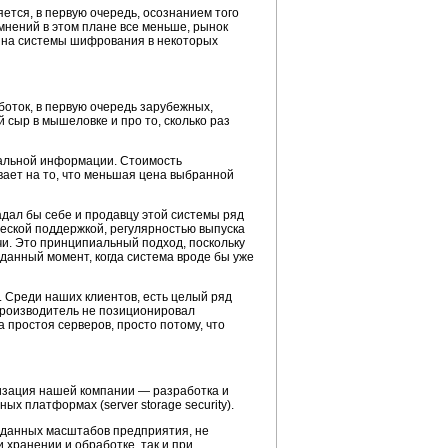
ется, в первую очередь, осознанием того
мнений в этом плане все меньше, рынок
с на системы шифрования в некоторых
боток, в первую очередь зарубежных,
 сыр в мышеловке и про то, сколько раз
альной информации. Стоимость
вает на то, что меньшая цена выбранной
дал бы себе и продавцу этой системы ряд
ческой поддержкой, регулярностью выпуска
чи. Это принципиальный подход, поскольку
данный момент, когда система вроде бы уже
. Среди наших клиентов, есть целый ряд
производитель не позиционировал
а
простоя серверов, просто потому, что
изация нашей компании — разработка и
платформах (server storage security).
щ данных масштабов предприятия, не
 хранении и обработке, так и при