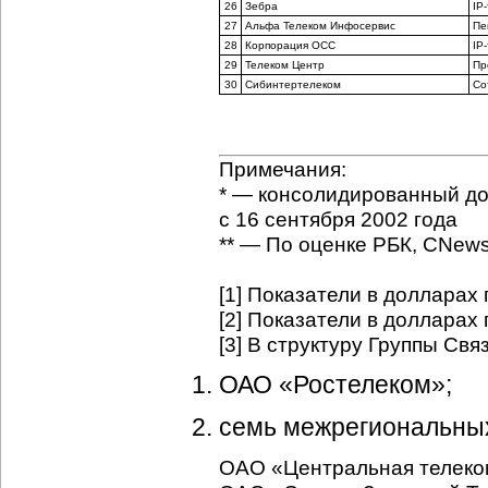
26
Зебра
IP
27
Альфа Телеком Инфосервис
Пе
28
Корпорация ОСС
IP
29
Телеком Центр
Пр
30
Сибинтертелеком
Со
Примечания:
* — консолидированный до
с 16 сентября 2002 года
** — По оценке РБК, CNews 
[1] Показатели в долларах 
[2] Показатели в долларах 
[3] В структуру Группы Cвя
ОАО «Ростелеком»;
семь межрегиональны
ОАО «Центральная телеко