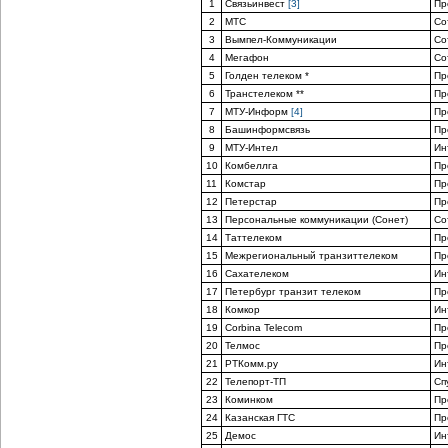
1
Связьинвест
[3]
Пр
2
МТС
Со
3
Вымпел-Коммуникации
Со
4
Мегафон
Со
5
Голден телеком *
Пр
6
Транстелеком **
Пр
7
МТУ-Информ
[4]
Пр
8
Башинформсвязь
Пр
9
МТУ-Интел
Ин
10
Комбеллга
Пр
11
Комстар
Пр
12
Петерстар
Пр
13
Персональные коммуникации (Сонет)
Со
14
Таттелеком
Пр
15
Межрегиональный транзиттелеком
Пр
16
Сахателеком
Ин
17
Петербург транзит телеком
Пр
18
Комкор
Ин
19
Corbina Telecom
Пр
20
Телмос
Пр
21
РТКомм.ру
Ин
22
Телепорт-ТП
Сп
23
Коминком
Пр
24
Казанская ГТС
Пр
25
Демос
Ин