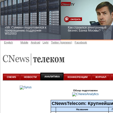
«Mr. Сумкин» подготовился к
Как строился электронный
прекращению поддержки
бизнес Банка Москвы?
WS2003
English
Mobile
Android
Light
Twitter (topnews)
Facebook
Заоблачная оптимизация: как
Рейтинг CNewsInfrastructure 20
Faberlic изменил подход к
приглашаем участвовать
аналитике
АНАЛИТИКА
CNEWS
НОВОСТИ
КОНФЕРЕНЦИИ
ЖУРНАЛ
Обзор подготовлен
CNewsTelecom: Крупнейши
Название