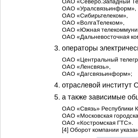
ОАО «Северо.Западный Те
ОАО «Уралсвязьинформ»,
ОАО «Сибирьтелеком»,
ОАО «ВолгаТелеком»,
ОАО «Южная телекоммуник
ОАО «Дальневосточная ком
операторы электрическ
ОАО «Центральный телег
ОАО «Ленсвязь»,
ОАО «Дагсвязьинфоpм»;
отраслевой институт 
а также зависимые об
ОАО «Связь» Республики К
ОАО «Московская городска
ОАО «Костpомская ГТС».
[4] Оборот компании указа