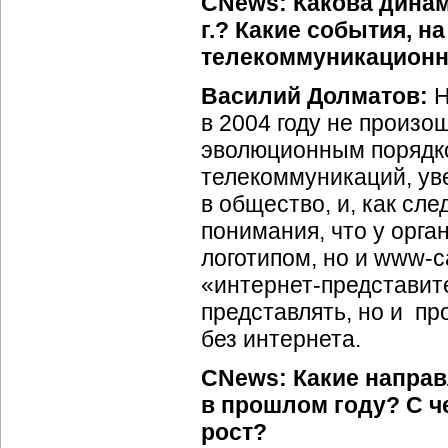
CNews: Какова динам
г.? Какие события, н
телекоммуникационн
Василий Долматов:
Н
в 2004 году не произо
эволюционным порядко
телекоммуникаций, ув
в общество, и, как сл
понимания, что у орга
логотипом, но и
www-с
«
интернет-представит
представлять, но и пр
без интернета.
CNews: Какие направ
в прошлом году? С ч
рост?