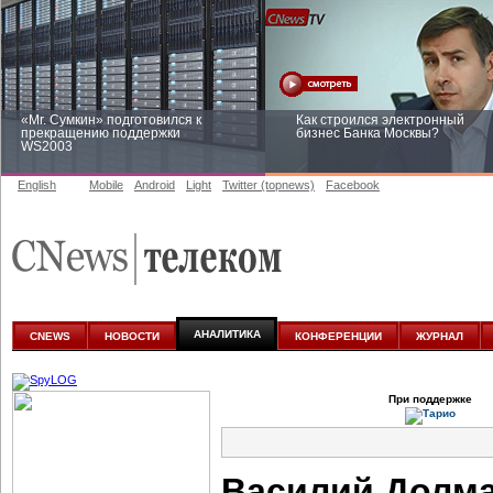
«Mr. Сумкин» подготовился к
Как строился электронный
прекращению поддержки
бизнес Банка Москвы?
WS2003
English
Mobile
Android
Light
Twitter (topnews)
Facebook
Заоблачная оптимизация: как
Рейтинг CNewsInfrastructure 20
Faberlic изменил подход к
приглашаем участвовать
аналитике
АНАЛИТИКА
CNEWS
НОВОСТИ
КОНФЕРЕНЦИИ
ЖУРНАЛ
При поддержке
Василий Долма