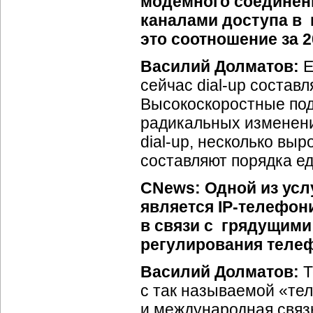
модемного соединени
каналами доступа в 
это соотношение за 2
Василий Долматов:
Е
сейчас
dial-up
составля
Высокоскоростные под
радикальных изменени
dial-up
, несколько выр
составляют порядка е
CNews: Одной из усл
является
IP-телефон
в связи с грядущим
регулирования теле
Василий Долматов:
Т
с так называемой «те
и международная связь