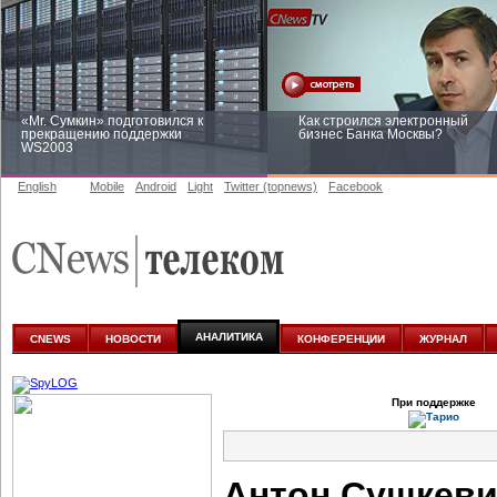
«Mr. Сумкин» подготовился к
Как строился электронный
прекращению поддержки
бизнес Банка Москвы?
WS2003
English
Mobile
Android
Light
Twitter (topnews)
Facebook
Заоблачная оптимизация: как
Рейтинг CNewsInfrastructure 20
Faberlic изменил подход к
приглашаем участвовать
аналитике
АНАЛИТИКА
CNEWS
НОВОСТИ
КОНФЕРЕНЦИИ
ЖУРНАЛ
При поддержке
Антон Сушкеви