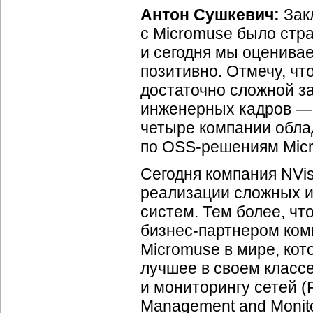
Антон Сушкевич:
Зак
с Micromuse было стр
и сегодня мы оценива
позитивно. Отмечу, чт
достаточно сложной за
инженерных кадров — 
четыре компании обл
по
OSS-решениям
Mic
Сегодня компания NVi
реализации сложных и
систем. Тем более, ч
бизнес-партнером
комп
Micromuse в мире, кот
лучшее в своем класс
и мониторингу сетей (F
Management and Monit