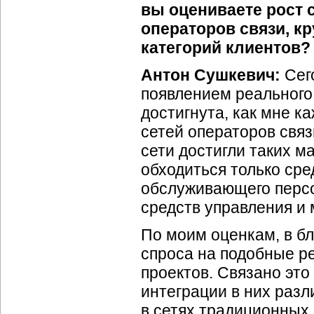
вы оцениваете рост 
операторов связи, к
категорий клиентов?
Антон Сушкевич:
Сег
появлением реального
достигнута, как мне к
сетей операторов свя
сети достигли таких м
обходиться только сре
обслуживающего персо
средств управления и 
По моим оценкам, в б
спроса на подобные ре
проектов. Связано эт
интеграции в них разл
в сетях традиционных 