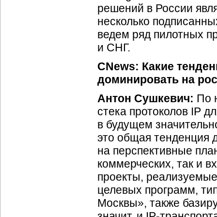
решений в России явл
несколько подписанны
ведем ряд пилотных пр
и СНГ.
CNews: Какие тенден
доминировать на ро
Антон Сушкевич:
По 
стека протоколов IP д
в будущем значительн
это общая тенденция д
на перспективные план
коммерческих, так и 
проекты, реализуемые
целевых программ, ти
Москвы», также базир
значит, и
IP-транспорт