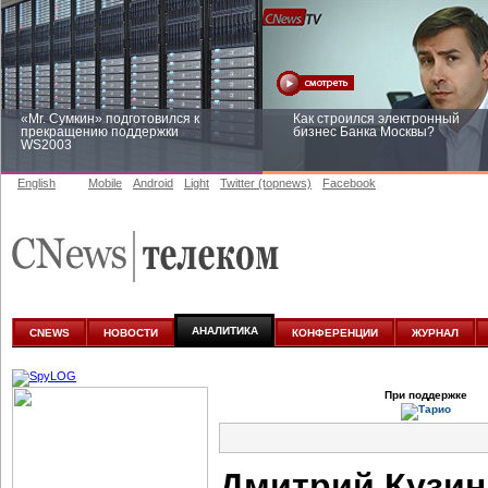
«Mr. Сумкин» подготовился к
Как строился электронный
прекращению поддержки
бизнес Банка Москвы?
WS2003
English
Mobile
Android
Light
Twitter (topnews)
Facebook
Заоблачная оптимизация: как
Рейтинг CNewsInfrastructure 20
Faberlic изменил подход к
приглашаем участвовать
аналитике
АНАЛИТИКА
CNEWS
НОВОСТИ
КОНФЕРЕНЦИИ
ЖУРНАЛ
При поддержке
Дмитрий Кузин: