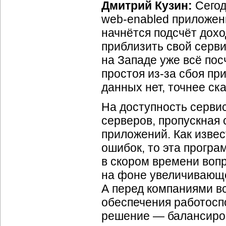
Дмитрий Кузин:
Сегод
web-enabled
приложени
начнётся подсчёт дохо
приблизить свой серви
на Западе уже всё пос
простоя
из-за
сбоя при
данных нет, точнее ск
На доступность сервис
серверов, пропускная 
приложений. Как извес
ошибок, то эта програ
в скором времени воп
на фоне увеличивающе
А перед компаниями вс
обеспечения работоспо
решение — балансиров