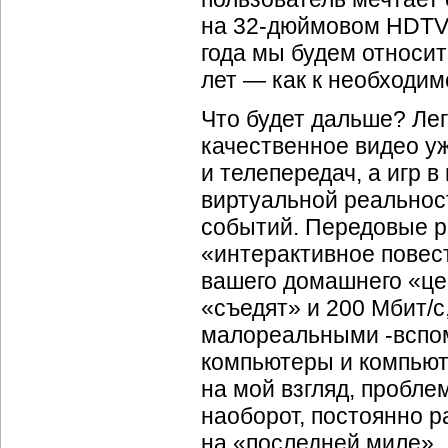
на 32-дюймовом
HDTV
года мы будем относить
лет — как к необходим
Что будет дальше? Лег
качественное видео уж
и телепередач, а игр 
виртуальной реальнос
событий. Передовые р
«интерактивное повес
вашего домашнего «це
«съедят» и 200 Мбит/с,
малореальными -вспом
компьютеры и компьюте
на мой взгляд, пробл
наоборот, постоянно р
на «последней миле».