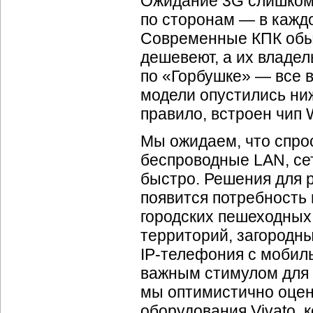
Ожидание 3G слишком 
по сторонам — в каждо
Современные КПК обы
дешевеют, а их владел
по «Горбушке» — все 
модели опустились ниж
правило, встроен чип
Мы ожидаем, что спро
беспроводные LAN, сет
быстро. Решения для 
появится потребность
городских пешеходных
территорий, загородны
IP-телефония
с мобил
важным стимулом для 
мы оптимистично оцен
оборудования Vivato, 