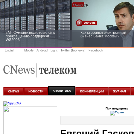
«Mr. Сумкин» подготовился к
Как строился электронный
прекращению поддержки
бизнес Банка Москвы?
WS2003
English
Mobile
Android
Light
Twitter (topnews)
Facebook
Заоблачная оптимизация: как
Рейтинг CNewsInfrastructure 20
Faberlic изменил подход к
приглашаем участвовать
аналитике
АНАЛИТИКА
CNEWS
НОВОСТИ
КОНФЕРЕНЦИИ
ЖУРНАЛ
При поддержке
Евгений Гаске