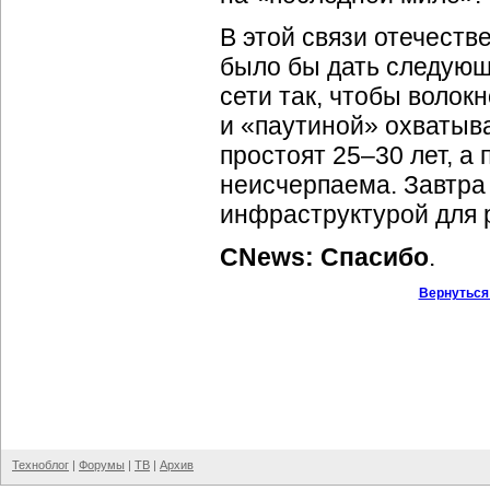
В этой связи отечест
было бы дать следующ
сети так, чтобы волок
и «паутиной» охватыва
простоят 25–30 лет, а
неисчерпаема. Завтра 
инфраструктурой для 
CNews: Спасибо
.
Вернуться
Техноблог
|
Форумы
|
ТВ
|
Архив