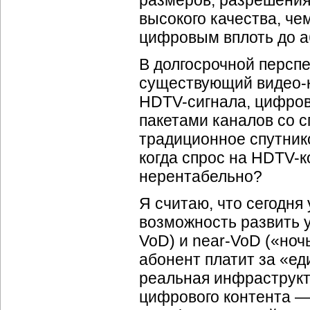
размеров, разрешения 
высокого качества, че
цифровым вплоть до аб
В долгосрочной перспе
существующий
видео-
HDTV-сигнала
, цифров
пакетами каналов со сп
традиционное спутнико
когда спрос на
HDTV-к
нерентабельно?
Я считаю, что сегодня
возможность развить у
VoD) и
near-VoD
(«ноч
абонент платит за «е
реальная инфраструкт
цифрового контента —