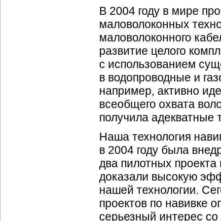
В 2004 году в мире п
маловолоконных техно
маловолоконного кабе
развитие целого компл
с использованием су
в водопроводные и газо
например, активно иде
всеобщего охвата
вол
получила адекватные 
Наша технология нави
в 2004 году была внед
два пилотных проекта 
доказали высокую эфф
нашей технологии. Се
проектов по навивке о
серьезный интерес со