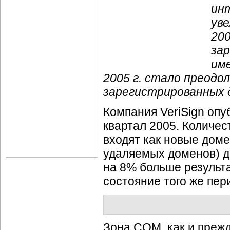
ин
уве
200
за
им
2005 г. стало преодо
зарегистрированных 
Компания VeriSign опу
квартал 2005. Количе
входят как новые дом
удаляемых доменов) до
на 8% больше результ
состояние того же пер
Зона COM, как и преж