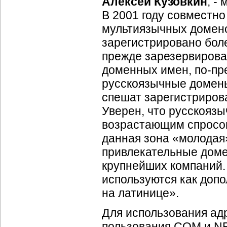
Алексей Кузовкин
, -
В 2001 году совместно
мультиязычных домено
зарегистрировано бол
прежде зарезервирова
доменных имен, по-пре
русскоязычные домены
спешат зарегистриров
Уверен, что русскояз
возрастающим спросом
данная зона «молодая
привлекательные дом
крупнейших компаний. 
используются как доп
на латинице».
Для использования ад
пользования COM и NE