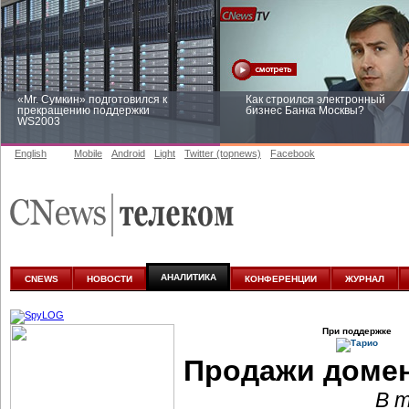
«Mr. Сумкин» подготовился к
Как строился электронный
прекращению поддержки
бизнес Банка Москвы?
WS2003
English
Mobile
Android
Light
Twitter (topnews)
Facebook
Заоблачная оптимизация: как
Рейтинг CNewsInfrastructure 20
Faberlic изменил подход к
приглашаем участвовать
аналитике
АНАЛИТИКА
CNEWS
НОВОСТИ
КОНФЕРЕНЦИИ
ЖУРНАЛ
При поддержке
Продажи домен
В 