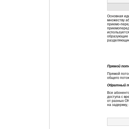
Основная ид
множеству аб
приемо-пер
приемоперед
используется
образующие
разделяющие
Прямой пот
Прямой поток
общего пото
Обратный п
Все абонентс
доступа с вр
от разных ON
на задержку,