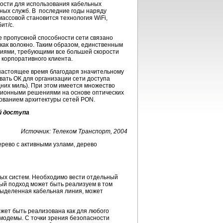
ности для использования кабельных
ных служб. В последние годы наряду
массовой становится технология WiFi,
ит/с.
 пропускной способности сети связано
как волокно. Таким образом, единственным
ниями, требующими все большей скорости
 корпоративного клиента.
 настоящее время благодаря значительному
вать ОК для организации сети доступа
дних миль). При этом имеется множество
ционными решениями на основе оптических
зованием архитектуры сетей PON.
й доступа
Источник: Телеком Транспорт, 2004
дерево с активными узлами, дерево
ных систем. Необходимо вести отдельный
ый подход может быть реализуем в том
 выделенная кабельная линия, может
жет быть реализована как для любого
е модемы. С точки зрения безопасности