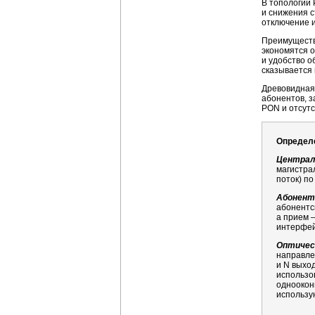
В топологии
и снижения с
отключение и
Преимуществ
экономятся 
и удобство о
сказывается 
Древовидная
абонентов, з
PON и отсутс
Определ
Централ
магистра
поток) по
Абонент
абонентс
а прием 
интерфейс
Оптичес
направле
и N выхо
использо
однооконн
использу