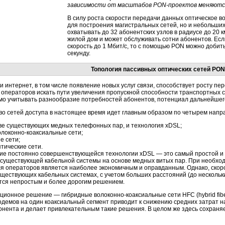
зависимости от масштабов PON-проектов меняются 
В силу роста скорости передачи данных оптическое в
для построения магистральных сетей, но и небольших
охватывать до 32 абонентских узлов в радиусе до 20 
жилой дом и может обслуживать сотни абонентов. Ес
скорость до 1 Мбит/с, то c помощью PON можно добить
секунду.
Топология пассивных оптических сетей PON
и интернет, в том числе появление новых услуг связи, способствует росту п
 операторов искать пути увеличения пропускной способности транспортных 
о учитывать разнообразие потребностей абонентов, потенциал дальнейшего
во сетей доступа в настоящее время идет главным образом по четырем напр
ове существующих медных телефонных пар, и технология xDSL;
олоконно-коаксиальные
сети;
е сети;
птические
сети.
ие постоянно совершенствующейся технологии xDSL — это самый простой и 
существующей кабельной системы на основе медных витых пар. При необходи
ля операторов является наиболее экономичным и оправданным. Однако, скоро
уществующих кабельных системах, с учетом больших расстояний (до нескольких
тся непростым и более дорогим решением.
иционное решение — гибридные
волоконно-коаксиальные
сети HFC (hybrid
fib
демов на один коаксиальный сегмент приводит к снижению средних затрат н
онента и делает привлекательным такие решения. В целом же здесь сохраня