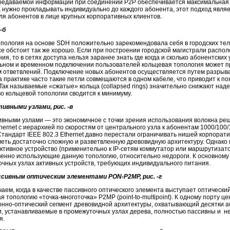
редаваемой информации при соединении P2P обеспечивается максимальная 
 нужно прокладывать индивидуально до каждого абонента, этот подход явля
ля абонентов в лице крупных корпоративных клиентов.
-б
пология на основе SDH положительно зарекомендовала себя в городских тел
се обстоит так же хорошо. Если при построении городской магистрали распо
ия, то в сетях доступа нельзя заранее знать где когда и сколько абонентских
ьном и временном подключении пользователей кольцевая топология может п
м ответвлений. Подключение новых абонентов осуществляется путем разрыва
а практике часто такие петли совмещаются в одном кабеле, что приводит к п
Так называемые «сжатые» кольца (collapsed rings) значительно снижают наде
 кольцевой топологии сводится к минимуму.
тивными узлами, рис. -в
ивными узлами — это экономичное с точки зрения использования волокна ре
hernet с иерархией по скоростям от центрального узла к абонентам 1000/100/
 Стандарт IEEE 802.3 Ethernet давно перестали ограничивать нишей корпора
меть достаточно сложную и разветвленную древовидную архитектуру. Однако
ктивное устройство (применительно к
IP-сетям
коммутатор или маршрутизатор)
енно использующие данную топологию, относительно недороги. К основному 
чных узлах активных устройств, требующих индивидуального питания.
ассивным оптическим элементами
PON-P
2MP, рис. -г
аем, когда в качестве пассивного оптического элемента выступает оптически
я топологию «
точка-многоточка
» P2MP (
point-to
-multipoint). К одному порту 
онно-оптический
сегмент древовидной архитектуры, охватывающий десятки а
и, устанавливаемые в промежуточных узлах дерева, полностью пассивны и н
я.