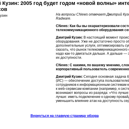
 Кузин: 2005 год будет годом «новой волны»
инт
сов
На вопросы CNews отвечает Дмитрий Куз
Radware.
CNews: Как бы вы охарактеризовали сост
телекоммуникационного оборудования се
Дмитрий Кузин:
В настоящий момент прои
оборудования. Уже не достаточно просто о
дополнительные услуги, оптимизировать с
сказать, что рынок телекоммуникационного
надо
как-то
двигаться дальше. А дальше — 
их доступности.
CNews: С какими, по вашему мнению, сл
корпоративный пользователь современно
Дмитрий Кузин:
Сегодня основная задача
(ИС) — обеспечение доступа пользователей
сотрудников к информационным системам к
к
web-сервисам
компании (например, к сист
возникают вопросы из разряда: «Что лучше:
лучше: иметь подключение к одному провайд
уменьшить влияние атак на доступность сер
Вернуться на главную страницу обзора