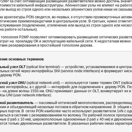
 P2MP за счет оптимизации размещения разветвителей можно достичь значит
тоимости кабельной инфраструктуры. Абонентские узлы не влияют на работ
ли выход из строя одного или нескольких абонентских узлов никак не сказыв
а архитектуры PON сводятся,
во-первых
, к отсутствию промежуточных актив
оптические приемопередатчики в центральном узле.
В-третьих
, нужно отмети
бслуживания (подключение, отключение или выход из строя одного или нескол
на работе остальных).
 топология P2MP позволяет оптимизировать размещение оптических разветв
атрат на прокладку ОК и эксплуатацию кабельной сети. К недостаткам можно
твие резервирования в простейшей топологии дерева.
ение основных терминов
ьный узел OLT
(optical line terminal) — устройство, устанавливаемое в цен
льных сетей через интерфейсы SNI (service node interfaces) и формирует нис
 дереву PON.
ский узел ONU
(optical network unit) — используется также термин ONT (optica
кие интерфейсы, а с другой — интерфейс для подключения к дереву PON. Пе
— на длине волны 1550 нм. ONU принимает данные от OLT, конвертирует их 
ы UNI (user network interface).
кий разветвитель
— пассивный оптический многополюсник, распределяющий
нии и объединяющий несколько потоков в обратном направлении. В общем с
дных портов. В сетях PON наиболее часто используют разветвители 1xN с од
ваться в системе с резервированием по волокну. По рабочей полосе пропуск
ые (l раб ± 10 нм), широкополосные однооконные (l раб ± 40 нм) и двухоконн
ются только двухоконные разветвители. В указанных рабочих окнах характер