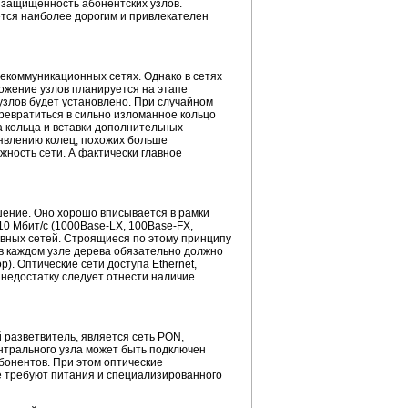
защищенность абонентских узлов.
ется наиболее дорогим и привлекателен
екоммуникационных сетях. Однако в сетях
ложение узлов планируется на этапе
 узлов будет установлено. При случайном
ревратиться в сильно изломанное кольцо
 кольца и вставки дополнительных
оявлению колец, похожих больше
жность сети. А фактически главное
шение. Оно хорошо вписывается в рамки
10 Мбит/с (1000
Base-LX
, 100
Base-FX
,
тивных сетей. Строящиеся по этому принципу
 в каждом узле дерева обязательно должно
. Оптические сети доступа Ethernet,
недостатку следует отнести наличие
й разветвитель, является сеть PON,
центрального узла может быть подключен
бонентов. При этом оптические
е требуют питания и специализированного