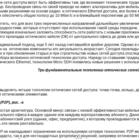
 сети доступа могут быть эффективны там, где возникают технические труд
р. Беспроводная связь по своей природе не имеет альтернативы для мобиль
ыми решениями на основе радио- и оптического Ethernet доступа, все более 
обеспечить общую полосу до 10 Мбит/с и в ближайшей перспективе до 50 Мб
тить, что для всех трех перечисленных направлений дальнейшее увеличение
рудностями, которые отсутствуют при использовании такой среды передачи, 
оляющем изначально заложить способность сети работать с новыми приложе
то прокладка оптического кабеля (ОК) от центрального офиса до дома или до
адикальный подход, еще 5 лет назад считавшийся крайне дорогим. Однако в
 на оптические компоненты его актуальность возрастает. Сегодня проклады
о и при обновлении старых и при строительстве новых сетей доступа (после
ыбора
волоконно-оптической
технологии доступа. Наряду со ставшими тради
ического Ethernet, технологии Micro SDH появились новые решения с исполь
Три фундаментальные топологии оптических сете
выделить четыре топологии оптических сетей доступа:
точка-точка
, кольцо, 
и оптическими элементами.
(P2P), рис. -а
остая архитектура. Основной минус связан с низкой эффективностью кабель
ального офиса в каждое здание или каждому корпоративному абоненту. Данн
а абонентский узел (здание, офис, предприятие), к которому прокладывается
 эти линии рентабельно.
P не накладывает ограничения на используемую сетевую технологию. P2P мо
ндарта, так и для нестандартных (proprietary) решений, например оптически