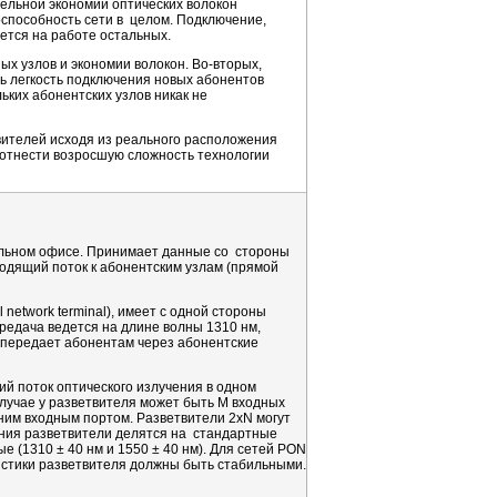
ельной экономии оптических волокон
оспособность сети в целом. Подключение,
ается на работе остальных.
ных узлов и экономии волокон.
Во-вторых
,
ть легкость подключения новых абонентов
ьких абонентских узлов никак не
ителей исходя из реального расположения
 отнести возросшую сложность технологии
тральном офисе. Принимает данные со стороны
ходящий поток к абонентским узлам (прямой
l network terminal), имеет с одной стороны
редача ведется на длине волны 1310 нм,
и передает абонентам через абонентские
 поток оптического излучения в одном
лучае у разветвителя может быть M входных
ним входным портом. Разветвители 2xN могут
ания разветвители делятся на стандартные
ые (1310 ± 40 нм и 1550 ± 40 нм). Для сетей PON
истики разветвителя должны быть стабильными.