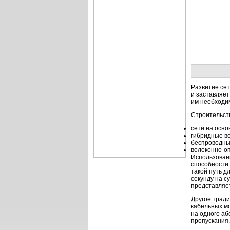
Развитие сет
и заставляет
им необходим
Строительст
сети на осн
гибридные
в
беспроводны
волоконно-о
Использован
способности 
такой путь д
секунду на с
представляе
Другое трад
кабельных мо
на одного аб
пропускания.