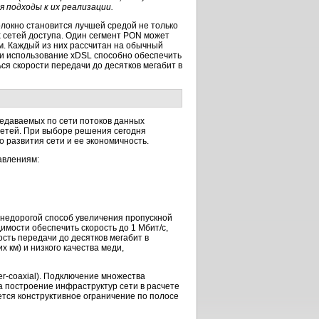
подходы к их реализации.
олокно становится лучшей средой не только
 сетей доступа. Один сегмент PON может
км. Каждый из них рассчитан на обычный
ли использование xDSL способно обеспечить
ся скорости передачи до десятков мегабит в
ередаваемых по сети потоков данных
сетей. При выборе решения сегодня
 развития сети и ее экономичность.
авлениям:
недорогой способ увеличения пропускной
мости обеспечить скорость до 1 Мбит/с,
сть передачи до десятков мегабит в
 км) и низкого качества меди,
er-coaxial
). Подключение множества
а построение инфраструктур сети в расчете
ется конструктивное ограничение по полосе