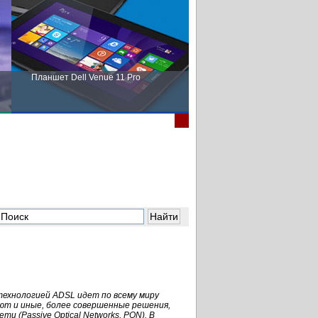
Планшет Dell Venue 11 Pro
Пора выбирать Fujitsu!
ехнологией ADSL идет по всему миру
т и иные, более совершенные решения,
и (Passive Optical Networks, PON). В