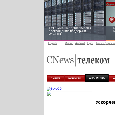
«Mr. Сумкин» подготовился к
К
прекращению поддержки
б
WS2003
English
Mobile
Android
Light
Twitter (topnew
Заоблачная оптимизация: как
Р
Faberlic изменил подход к
п
аналитике
АНАЛИТИКА
CNEWS
НОВОСТИ
К
Ускоряе