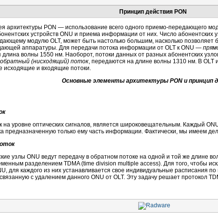
Принцип действия PON
ея архитектуры PON — использование всего одного
приемо-передающего
мод
онентских устройств ONU и приема информации от них. Число абонентских у
едающему
модулю OLT, может быть настолько большим, насколько позволяет 
ающей аппаратуры. Для передачи потока информации от OLT к ONU —
прям
 длина волны 1550 нм. Наоборот, потоки данных от разных абонентских узло
обратный (нисходящий) поток
, передаются на длине волны 1310 нм. В OL
 исходящие и входящие потоки.
Основные элементы архитектуры PON и принцип 
ок
 на уровне оптических сигналов, является широковещательным. Каждый ONU,
ка предназначенную только ему часть информации. Фактически, мы имеем д
оток
кие узлы ONU ведут передачу в обратном потоке на одной и той же длине в
еменным разделением TDMA (time division multiple access). Для того, чтобы 
U, для каждого из них устанавливается свое индивидуальные расписания по
 связанную с удалением данного ONU от OLT. Эту задачу решает протокол T