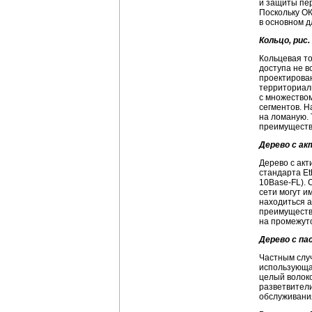
и защиты пе
Поскольку ОК
в основном д
Кольцо, рис. 
Кольцевая то
доступа не в
проектирован
территориал
с множество
сегментов. Н
на ломаную. 
преимущество
Дерево с ак
Дерево с акт
стандарта Et
10
Base-FL
).
сети могут и
находиться а
преимуществ
на промежуто
Дерево с п
Частным случ
использующа
целый
волок
разветвител
обслуживани