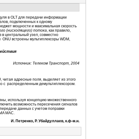
уля в OLT для передачи информации
злов, подключенных к одному
бюджет мощности и максимальная скорость
ого (нисходящего) потока
, как правило,
в в центральный узел, совместно
T и ONU встроены мультиплексоры WDM,
действия
Источник: Телеком Транспорт, 2004
 читая адресные поля, выделяет из этого
ело с распределенным демультиплексором.
олны, используя концепцию множественного
исключить возможность пересечения сигналов
 передаче данных c учетом поправки
DMA MAC.
И. Петренко, Р. Убайдуллаев, к.
ф-м
.н.