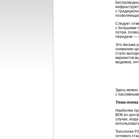
Беспроводные
инфраструкту
с традиционн
позволяющая 
Следует отме
с большими т
путем, позв
передачи — э
Это весьма р
снижению цен
стало выгодн
вариантов в
модемов, опт
Здесь можно 
с пассивным
Точка-точка
Наиболее пр
ВОК из центр
случае, когд
использовать
Топология P2
сетевого ста