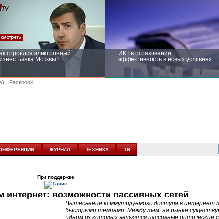
ак строился электронный
ИКТ в страховании:
изнес Банка Москвы?
эффективность в новых условиях
s)
Facebook
ейтинг CNewsInfrastructure 2015:
Информационная безопасность
риглашаем участвовать
бизнеса и госструктур: развитие в
новых условиях
ОНФЕРЕНЦИИ
ЖУРНАЛ
ТЕХНИКА
ТВ
При поддержке
м интернет: возможности пассивных сетей
Вытеснение коммутируемого доступа в интернет т
быстрыми темпами. Между тем, на рынке существую
одним из которых являются пассивные оптические сет