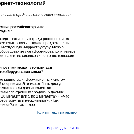
ернет-технологий
ин, глава представительства компании
ояние российского рынка
годня?
сходит насыщение традиционного рынка
беспечить связь — нужно предоставлять
уществующую инфраструктуру. Можно
 оборудования уже сформировался и теперь
это развитие сервисов и решение вопросов
ожностями может столкнуться
го оборудования связи?
 большинства информационных систем
 к сервисам. Это может быть доступ
омпании или доступ клиентов
емам электронных продаж). А дальше
 10 мегабит или 5 по 2 мегабита?», «Что
еру услуг или нескольким?», «Как
висов?» и так далее.
Полный текст интервью
Версия для печати