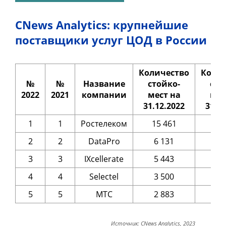
CNews Analytics: крупнейшие
поставщики услуг ЦОД в России
Количество
Колич
№
№
Название
стойко-
сто
2022
2021
компании
мест на
мес
31.12.2022
31.12
1
1
Ростелеком
15 461
14 
2
2
DataPro
6 131
4 
3
3
IXcellerate
5 443
4 
4
4
Selectel
3 500
3 
5
5
МТС
2 883
2 
Источник: CNews Analytics, 2023