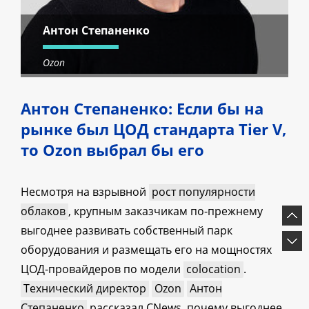
Антон Степаненко
Ozon
Антон Степаненко: Если бы на
рынке был ЦОД стандарта Tier V,
то Ozon выбрал бы его
Несмотря на взрывной
рост популярности
облаков
, крупным заказчикам по-прежнему
выгоднее развивать собственный парк
оборудования и размещать его на мощностях
ЦОД-провайдеров по модели
colocation
.
Технический директор
Ozon
Антон
Степаненко
рассказал CNews, почему выгоднее