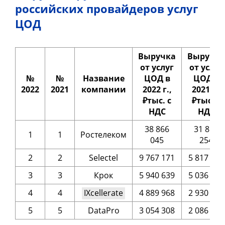
российских провайдеров услуг
ЦОД
Выручка
Выручка
от услуг
от услуг
№
№
Название
ЦОД в
ЦОД в
2022
2021
компании
2022 г.,
2021 г.,
₽тыс. с
₽тыс. с
НДС
НДС
38 866
31 811
1
1
Ростелеком
045
254
2
2
Selectel
9 767 171
5 817 580
3
3
Крок
5 940 639
5 036 934
4
4
IXcellerate
4 889 968
2 930 216
5
5
DataPro
3 054 308
2 086 231