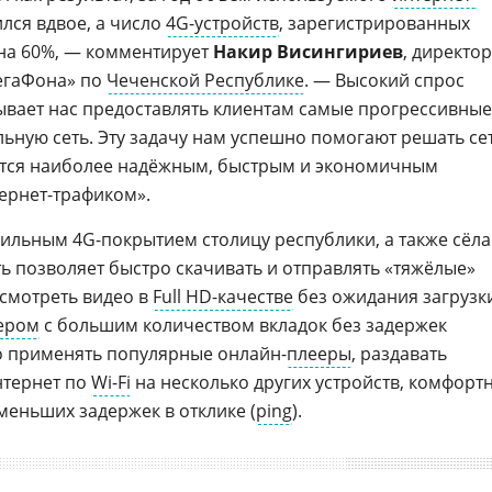
лся вдвое, а число
4G-устройств
, зарегистрированных
 на 60%, — комментирует
Накир Висингириев
, директор
егаФона» по
Чеченской Республике
. — Высокий спрос
вает нас предоставлять клиентам самые прогрессивные
льную сеть. Эту задачу нам успешно помогают решать се
яются наиболее надёжным, быстрым и экономичным
ернет-трафиком».
льным 4G-покрытием столицу республики, а также сёла
ь позволяет быстро скачивать и отправлять «тяжёлые»
 смотреть видео в
Full HD-качестве
без ожидания загрузк
ером
с большим количеством вкладок без задержек
о применять популярные онлайн-
плееры
, раздавать
нтернет по
Wi-Fi
на несколько других устройств, комфорт
меньших задержек в отклике (
ping
).