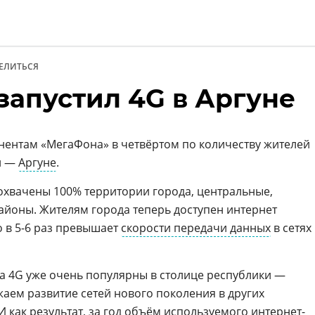
ЕЛИТЬСЯ
запустил 4G в Аргуне
и
онентам «МегаФона» в четвёртом по количеству жителей
и —
Аргуне
.
охвачены 100% территории города, центральные,
йоны. Жителям города теперь доступен интернет
о в 5-6 раз превышает
скорости передачи данных
в сетях
а 4G уже очень популярны в столице республики —
жаем развитие сетей нового поколения в других
И как результат, за год объём используемого
интернет-