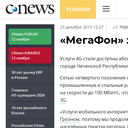
ТЕЛЕКОМ
CNews
|
23 декабря 2015 12:27
ПОД
Аналитика
CNews FORUM
«МегаФон» 
12 ноября
Конференци
CNews AWARDS
Маркет
12 ноября
Услуги 4G стали доступны аб
городе Чеченской Республик
Техника
30 лет рынку ERP
ТВ
Сетью четвертого поколения 
в России
промышленные и спальные ра
Главные
на скорости до 100 Мбит/с, чт
ИТ-сценарии
2026
3G
.
10 лет российского
«Услуги мобильного интернет
бэкапа
Грозном
, поэтому мы продол
Российские ПАКи
населённых пунктах региона. 