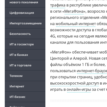
нового поколения
трафика
в республике увеличи
в сети «
МегаФона
», возросло
Цифровизация
регионального отделения «М
Импортозамещение
на
мобильный интернет
обязы
возможности доступа в глоба
Безопасность
4G, которые на сегодня явл
каналом для пользования инт
ИТ в госсекторе
«МегаФон» обеспечивает моби
ИТ в банках
Центорой и Алерой. Новая сет
файлы объёмом 1 ГБ и более,
ИТ в торговле
пользоваться
интернет-брауз
Телеком
при открытии страниц, удобн
высокоскоростной доступ
в и
Интернет
играть в
онлайн-игры
за счет 
ИТ-бизнес