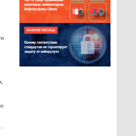
Топ-10 сфер применения
квантовых компьютеров.
Инфографика CNews
МНЕНИЕ МЕСЯЦА
ти
Почему соответствие
стандартам не гарантирует
защиту от киберугроз
и,
но