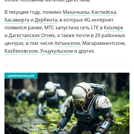
В текущем году, помимо
Махачкалы
,
Каспийска
,
Хасавюрта
и
Дербента
, в которых 4G-интернет
появился ранее, МТС запустила сеть LTE в
Кизляре
и
Дагестанских Огнях
, а также почти в 20 районных
центрах, в том числе
Ахтынском
, Магарамкентском,
Казбековском
,
Унцукульском
и других.
ЦИФРОВИЗАЦИЯ