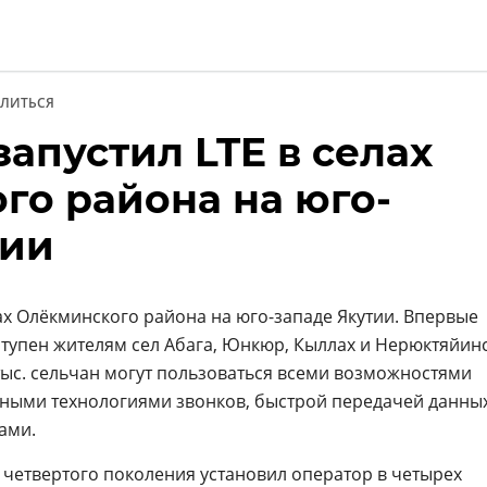
ЛИТЬСЯ
апустил LTE в селах
и
го района на юго-
тии
ах Олёкминского района на юго-западе Якутии. Впервые
ступен жителям сел Абага, Юнкюр, Кыллах и Нерюктяйин
 тыс. сельчан могут пользоваться всеми возможностями
нными технологиями звонков, быстрой передачей данны
ами.
четвертого поколения установил оператор в четырех