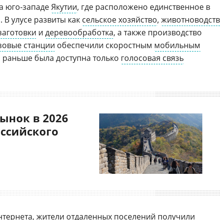
а юго-западе
Якутии
, где расположено единственное в
 В улусе развиты как
сельское хозяйство
,
животноводст
заготовки
и
деревообработка
, а также производство
зовые станции
обеспечили скоростным
мобильным
 раньше была доступна только
голосовая связь
ынок в 2026
оссийского
нтернета, жители отдаленных поселений получили