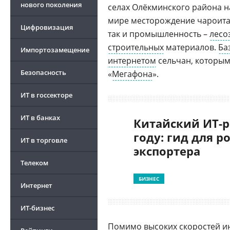
нового поколения
селах Олёкминского района н
мире месторождение чароита.
Цифровизация
так и промышленность –
лесо
строительных
материалов.
Ба
Импортозамещение
интернетом
сельчан, которым
Безопасность
«
Мегафона
».
ИТ в госсекторе
ИТ в банках
Китайский ИТ-р
году: гид для р
ИТ в торговле
экспортера
Телеком
БИЗНЕС
Интернет
ИТ-бизнес
Помимо высоких скоростей и