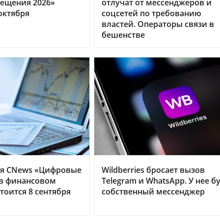
ещения 2026»
отлучат от мессенджеров и
октября
соцсетей по требованию
властей. Операторы связи в
бешенстве
я CNews «Цифровые
Wildberries бросает вызов
 в финансовом
Telegram и WhatsApp. У нее б
тоится 8 сентября
собственный мессенджер