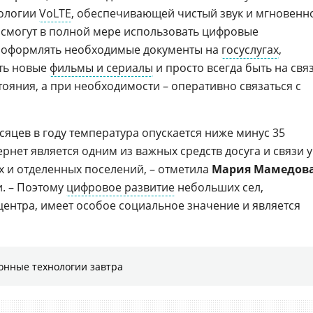
нологии
VoLTE
, обеспечивающей чистый звук и мгновенн
 смогут в полной мере использовать цифровые
, оформлять необходимые документы на
госуслугах
,
еть новые
фильмы и сериалы
и просто всегда быть на свя
тояния, а при необходимости – оперативно связаться с
сяцев в году температура опускается ниже минус 35
ернет является одним из важных средств досуга и связи у
 и отделенных поселений, – отметила
Мария Мамедов
и. – Поэтому
цифровое развитие
небольших сел,
центра, имеет особое социальное значение и является
онные технологии завтра