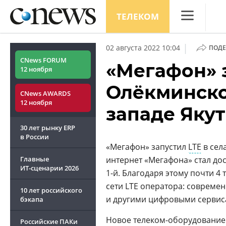
ТЕЛЕКОМ
CNews
|
02 августа 2022 10:04
ПОДЕ
Аналитика
CNews FORUM
«Мегафон» з
12 ноября
Конференци
Олёкминско
CNews AWARDS
Маркет
12 ноября
западе Яку
Техника
30 лет рынку ERP
ТВ
в России
«Мегафон» запустил
LTE
в сел
Главные
интернет «Мегафона» стал до
ИТ-сценарии
2026
1-й. Благодаря этому почти 4
сети LTE оператора: совреме
10 лет российского
и другими цифровыми сервис
бэкапа
Новое телеком-оборудование 
Российские ПАКи