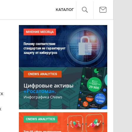
КАТАЛОГ
МНЕНИЕ МЕСЯЦА
Почему соответствие
стандартам не гарантирует
защиту от киберугроз
CNEWS ANALYTICS
Цифровые активы
«Росатома».
ск
Инфографика CNews
х
CNEWS ANALYTICS