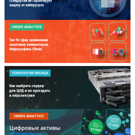
стандартам не гарантирует
защиту от киберугроз
CNEWS ANALYTICS
Топ-10 сфер применения
квантовых компьютеров.
Инфографика CNews
ТЕХНОЛОГИЯ МЕСЯЦА
Как выбрать сервер
для ЦОД и не прогадать
в перспективе
CNEWS ANALYTICS
Цифровые активы
«Росатома».