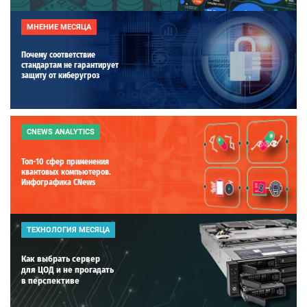
МНЕНИЕ МЕСЯЦА
Почему соответствие
стандартам не гарантирует
защиту от киберугроз
CNEWS ANALYTICS
Топ-10 сфер применения
квантовых компьютеров.
Инфографика CNews
ТЕХНОЛОГИЯ МЕСЯЦА
Как выбрать сервер
для ЦОД и не прогадать
в перспективе