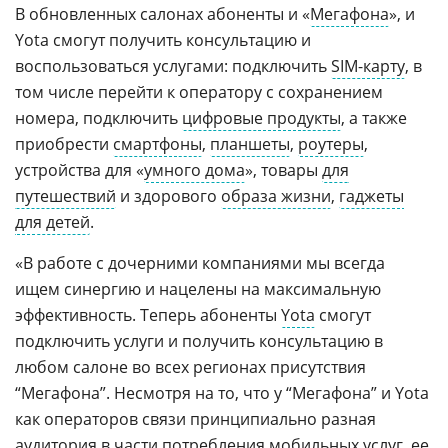
В обновленных салонах абоненты и «
Мегафона
», и
Yota смогут получить консультацию и
воспользоваться услугами: подключить
SIM-карту
, в
том числе перейти к оператору с сохранением
номера, подключить
цифровые продукты
, а также
приобрести
смартфоны
,
планшеты
,
роутеры
,
устройства для «
умного дома
», товары
для
путешествий
и здорового
образа жизни
,
гаджеты
для детей
.
«В работе с дочерними компаниями мы всегда
ищем синергию и нацелены на максимальную
эффективность. Теперь абоненты
Yota
смогут
подключить услуги и получить консультацию в
любом салоне во всех регионах присутствия
“Мегафона”. Несмотря на то, что у “Мегафона” и Yota
как операторов связи принципиально разная
аудитория в части потребления мобильных услуг, ее