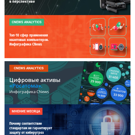
в перспективе
CNEWS ANALYTICS
Топ-10 сфер применения
квантовых компьютеров.
Инфографика CNews
CNEWS ANALYTICS
Цифровые активы
«Росатома».
Инфографика CNews
МНЕНИЕ МЕСЯЦА
Почему соответствие
стандартам не гарантирует
защиту от киберугроз