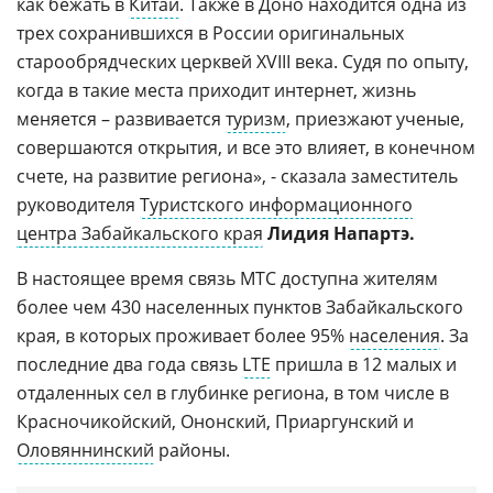
как бежать в
Китай
. Также в Доно находится одна из
трех сохранившихся в России оригинальных
старообрядческих церквей XVIII века. Судя по опыту,
когда в такие места приходит интернет, жизнь
меняется – развивается
туризм
, приезжают ученые,
совершаются открытия, и все это влияет, в конечном
счете, на развитие региона», - сказала заместитель
руководителя
Туристского информационного
центра Забайкальского края
Лидия Напартэ.
В настоящее время связь МТС доступна жителям
более чем 430 населенных пунктов Забайкальского
края, в которых проживает более 95%
населения
. За
последние два года связь
LTE
пришла в 12 малых и
отдаленных сел в глубинке региона, в том числе в
Красночикойский, Ононский, Приаргунский и
Оловяннинский
районы.