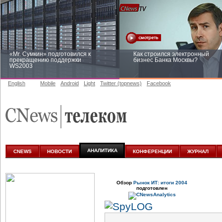
«Mr. Сумкин» подготовился к
Как строился электронный
прекращению поддержки
бизнес Банка Москвы?
WS2003
English
Mobile
Android
Light
Twitter (topnews)
Facebook
Заоблачная оптимизация: как
Рейтинг CNewsInfrastructure 20
Faberlic изменил подход к
приглашаем участвовать
аналитике
АНАЛИТИКА
CNEWS
НОВОСТИ
КОНФЕРЕНЦИИ
ЖУРНАЛ
Обзор
Рынок ИТ: итоги 2004
подготовлен