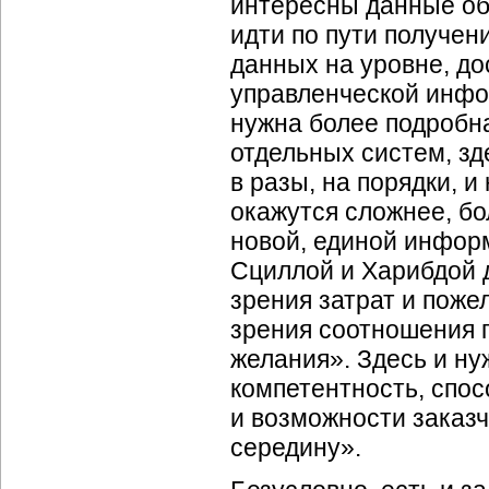
интересны данные об
идти по пути получен
данных на уровне, д
управленческой инфо
нужна более подробна
отдельных систем, зд
в разы, на порядки, 
окажутся сложнее, б
новой, единой инфо
Сциллой и Харибдой 
зрения затрат и поже
зрения соотношения 
желания». Здесь и нуж
компетентность, спо
и возможности заказ
середину».