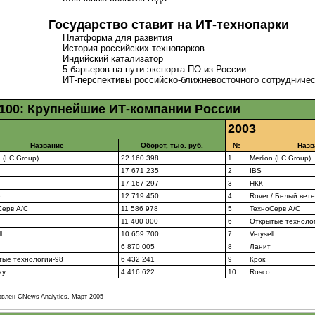
Государство ставит на
ИТ-технопарки
Платформа для развития
История российских технопарков
Индийский катализатор
5 барьеров на пути экспорта ПО из России
ИТ-перспективы
российско-ближневосточного
сотрудничес
100: Крупнейшие
ИТ-компании
России
2003
Название
Оборот, тыс. руб.
№
Назв
n (LC Group)
22 160 398
1
Merlion (LC Group)
17 671 235
2
IBS
17 167 297
3
НКК
e
12 719 450
4
Rover / Белый вет
Серв А/C
11 586 978
5
ТехноСерв А/C
Т
11 400 000
6
Открытые техноло
l
10 659 700
7
Verysell
6 870 005
8
Ланит
тые технологии-98
6 432 241
9
Крок
ay
4 416 622
10
Rosco
овлен CNews Analytics. Март 2005