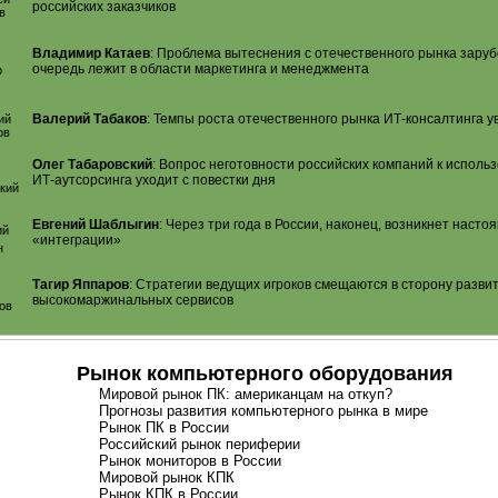
российских заказчиков
Владимир Катаев
: Проблема вытеснения с отечественного рынка зару
очередь лежит в области маркетинга и менеджмента
Валерий Табаков
: Темпы роста отечественного рынка
ИТ-консалтинга
у
Олег Табаровский
: Вопрос неготовности российских компаний к исполь
ИТ-аутсорсинга
уходит с повестки дня
Евгений Шаблыгин
: Через три года в России, наконец, возникнет наст
«интеграции»
Тагир Яппаров
: Стратегии ведущих игроков смещаются в сторону разви
высокомаржинальных сервисов
Рынок компьютерного оборудования
Мировой рынок ПК: американцам на откуп?
Прогнозы развития компьютерного рынка в мире
Рынок ПК в России
Российский рынок периферии
Рынок мониторов в России
Мировой рынок КПК
Рынок КПК в России