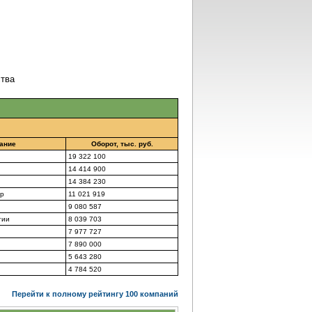
тва
ание
Оборот, тыс. руб.
19 322 100
14 414 900
14 384 230
ер
11 021 919
9 080 587
гии
8 039 703
7 977 727
7 890 000
5 643 280
4 784 520
Перейти к полному рейтингу 100 компаний