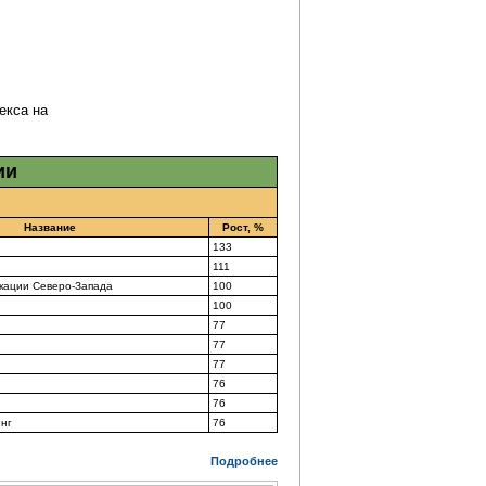
екса на
ии
Название
Рост, %
133
111
кации
Северо-Запада
100
100
77
77
77
76
76
нг
76
Подробнее