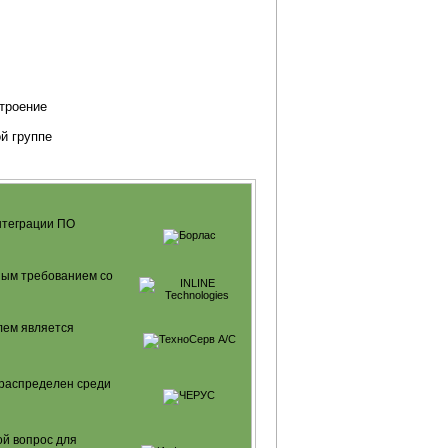
троение
й группе
интеграции ПО
ным требованием со
лем является
 распределен среди
ой вопрос для