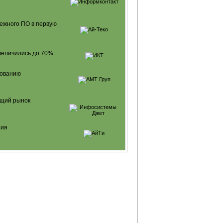
бежного ПО в первую
величились до 70%
зованию
оящий рынок
тия