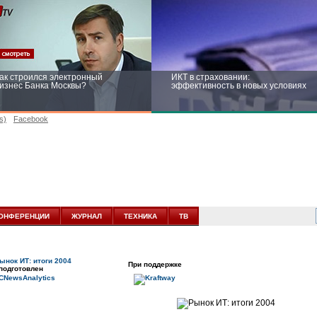
ак строился электронный
ИКТ в страховании:
изнес Банка Москвы?
эффективность в новых условиях
s)
Facebook
ейтинг CNewsInfrastructure 2015:
Информационная безопасность
риглашаем участвовать
бизнеса и госструктур: развитие в
новых условиях
ОНФЕРЕНЦИИ
ЖУРНАЛ
ТЕХНИКА
ТВ
ынок ИТ: итоги 2004
При поддержке
подготовлен