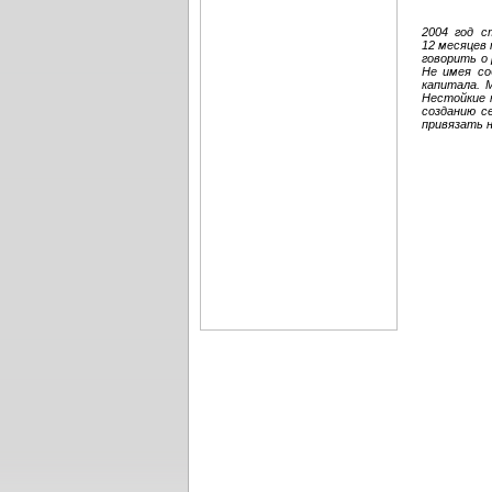
2004 год с
12 месяцев
говорить о
Не имея со
капитала. 
Нестойкие 
созданию с
привязать н