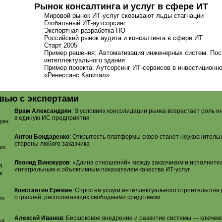
Рынок консалтинга и услуг в сфере ИТ
Мировой рынок
ИТ-услуг
сковывают льды стагнации
Глобальный
ИТ-аутсорсинг
Экспортная разработка ПО
Российский рынок аудита и консалтинга в сфере ИТ
Старт 2005
Пример решения: Автоматизация инженерных систем. Пос
интеллектуального здания
Пример проекта: Аутсорсинг
ИТ-сервисов
в инвестиционно
«Ренессанс Капитал»
вью с экспертами
Врам Александрян
: В условиях консолидации рынка возрастает роль 
в единую ИС предприятия
Антон Бондаренко
: Открытость платформы скоро станет неукоснитель
стороны любого заказчика
Леонид Винокуров
: «Длина отношений» между заказчиком и исполните
интегральным и объективным показателем качества
ИТ-услуг
Константин Еремин
: Спрос на услуги интеллектуального строительства
отраслей, располагающих свободными средствами
Алексей Иванов
: Бесшоковое внедрение и развитие системы — ключев