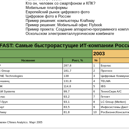
Кто он, человек со смартфоном и КПК?
Мобильные платформы
Европейский рынок цифрового фото
Цифровое фото в России
Пример решения: компьютеры Kraftway
Пример решения: Мобильный офис Flybook
Пример проекта: Создание
аппаратно-программного
компл
Оскольском электрометаллургическом комбинате
FAST: Самые быстрорастущие
ИТ-компании
Росс
2003
Название
Рост, %
№
Р
287,8
1
Борлас
 Group
181,7
2
Прогноз
INE Technologies
138
3
Цифровые Коммуни
еншанц
131,8
4
TELMA
ЭК
114,6
5
IBS
M Systems
99,7
6
ТехноСерв А/С
лас
93,2
7
Гетнет
-Груп
93,1
8
LC Group (Merlion)
кут
83,5
9
Инфосистемы Джет
ftway
81,8
10
РосБизнесКонсалти
овлен CNews Analytics. Март 2005