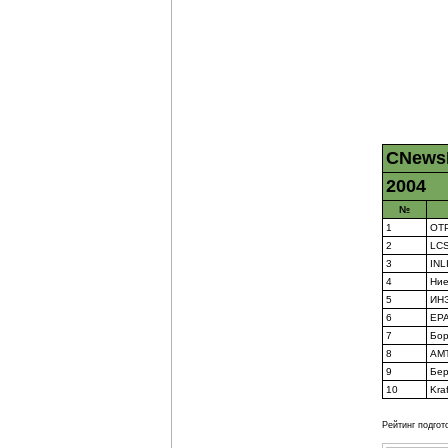
CNews
2004
№
1
ОТ
2
LCS
3
INL
4
Ни
5
ИН
6
EPA
7
Бор
8
АМТ
9
Бер
10
Kra
Рейтинг подгот