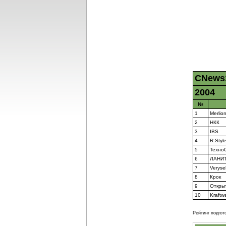
CNews
2004
№
1
Merlio
2
НКК
3
IBS
4
R-Styl
5
Техно
6
ЛАНИ
7
Verysel
8
Крок
9
Откры
10
Kraftw
Рейтинг подгот