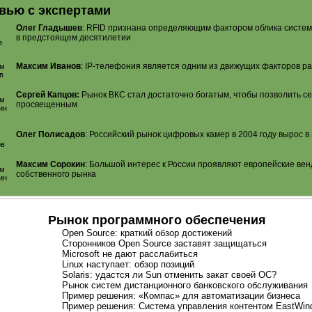
вью с экспертами
Олег Гладышев
: RFID признана определяющим фактором облика систем
в предстоящем десятилетии
Максим Иванов
:
IP-телефония
является одним из движущих факторов р
Сергей Капцов:
Рынок ВКС стал достаточно богатым, чтобы позволить с
просвещенным
Олег Полисадов
: Российский рынок цифровых камер в 2004 году вырос в 
Максим Сорокин
: Большой интерес к России проявляют европейские вен
собственного рынка
Рынок программного обеспечения
Open Source: краткий обзор достижений
Сторонников Open Source заставят защищаться
Microsoft не дают расслабиться
Linux наступает: обзор позиций
Solaris: удастся ли Sun отменить закат своей ОС?
Рынок систем дистанционного банковского обслуживания
Пример решения: «Компас» для автоматизации бизнеса
Пример решения: Система управления контентом EastWind