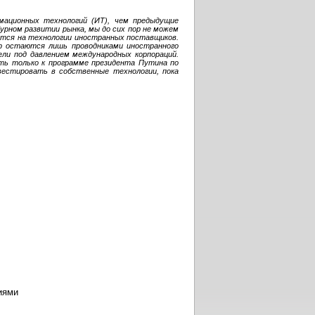
мационных технологий (ИТ), чем предыдущие
урном развитии рынка, мы до сих пор не можем
ится на технологии иностранных поставщиков.
р остаются лишь проводниками иностранного
ли под давлением международных корпораций.
ать только к программе президента Путина по
вестировать в собственные технологии, пока
иями