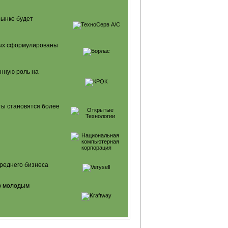
рынке будет
орых сформулированы
енную роль на
ты становятся более
среднего бизнеса
лю молодым