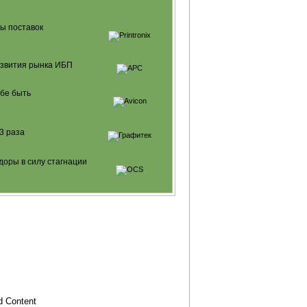
ы поставок
азвития рынка ИБП
ебе быть
3 раза
доры в силу стагнации
 Content