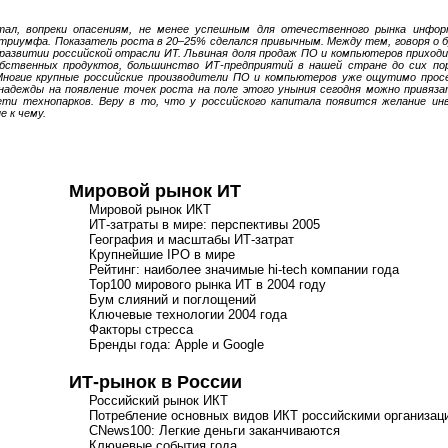
тал, вопреки опасениям, не менее успешным для отечественного рынка инфор
 триумфа. Показатель роста в 20–25% сделался привычным. Между тем, говоря о б
 развитии российской отрасли ИТ. Львиная доля продаж ПО и компьютеров приход
бственных продуктов, большинство
ИТ-предприятий
в нашей стране до сих по
Многие крупные российские производители ПО и компьютеров уже ощутимо просе
надежды на появление точек роста на поле этого уныния сегодня можно привяз
ети технопарков. Веру в то, что у российского капитала появится желание ин
е к чему.
Мировой рынок ИТ
Мировой рынок ИКТ
ИТ-затраты
в мире: перспективы 2005
География и масштабы
ИТ-затрат
Крупнейшие IPO в мире
Рейтинг: наиболее значимые
hi-tech
компании года
Top100 мирового рынка ИТ в 2004 году
Бум слияний и поглощений
Ключевые технологии 2004 года
Факторы стресса
Бренды года: Apple и Google
ИТ-рынок
в России
Российский рынок ИКТ
Потребление основных видов ИКТ российскими организац
CNews100: Легкие деньги заканчиваются
Ключевые события года