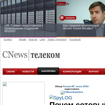
«Mr. Сумкин» подготовился к
Как строился электронный
прекращению поддержки
бизнес Банка Москвы?
WS2003
English
Mobile
Android
Light
Twitter (topnews)
Facebook
Заоблачная оптимизация: как
Рейтинг CNewsInfrastructure 20
Faberlic изменил подход к
приглашаем участвовать
аналитике
АНАЛИТИКА
CNEWS
НОВОСТИ
КОНФЕРЕНЦИИ
ЖУРНАЛ
Обзор
Рынок ИТ: итоги 2004
подготовлен
Почем сотовы