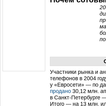
20
ди
пр
ма
бо
по
Участники рынка и а
телефонов в 2004 го
у «Евросети» — по да
продано
30,12 млн. ап
в
Санкт-Петербурге 
Итого — на 13 млн. ил