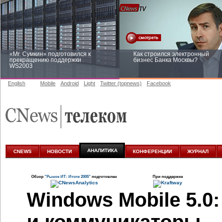
«Mr. Сумкин» подготовился к
Как строился электронный
прекращению поддержки
бизнес Банка Москвы?
WS2003
English
Mobile
Android
Light
Twitter (topnews)
Facebook
Заоблачная оптимизация: как
Рейтинг CNewsInfrastructure 20
Faberlic изменил подход к
приглашаем участвовать
аналитике
АНАЛИТИКА
CNEWS
НОВОСТИ
КОНФЕРЕНЦИИ
ЖУРНАЛ
Обзор
"Рынок ИТ: Итоги 2005"
подготовлен
При поддержке
Windows Mobile 5.0