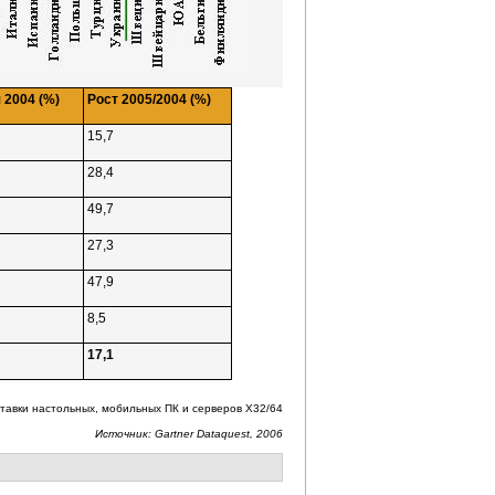
 2004 (%)
Рост 2005/2004 (%)
15,7
28,4
49,7
27,3
47,9
8,5
17,1
тавки настольных, мобильных ПК и серверов X32/64
Источник: Gartner Dataquest, 2006