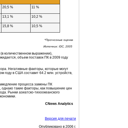
20,5 %
11 %
13,1 %
10,2 %
15,8 %
10,5 %
*Прогнозные оценки
Источник: IDC, 2005
 (в количественном выражении),
жидается, объем поставок ПК в 2009 году
ора. Негативные факторы, которые могут
м году в США составит 64.2 млн. устройств,
замедление процесса замены ПК
, однако такие факторы, как повышение цен
года. Рынки
азиатско-тихоокеанского
экономики.
CNews Analytics
Версия для печати
Опубликовано в 2006 г.