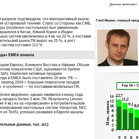
Данные включают: 
ном разрезе подтвердили, что корпоративный рынок
Глеб Мишин, главный пред
я устаревшей техники. Спрос со стороны как СМБ,
еры (особенно настольные) был умеренным.
охранялся в Китае, Южной Корее и Индии.
ых систем увеличились в 4 кв. на 20 %, а поставки
ительский рынок ПК вырос на 25 %, а рост
 систем составил 112 %.
зда» ЕМЕА взошла
л годом Европы, Ближнего Востока и Африки. Объем
этому показателю США, оценивается Gartner
 в США). Наиболее активные продажи
когда в ЕМЕА было поставлено 20 млн. ПК —
й период 2004 г. Хорошие показатели продаж
е, и особенно — по поставкам мобильных ПК.
олее медленно, однако оживился к концу года.
ь продать более 3 млн. ПК. Результаты Lenovo
же 4 кв.)
из-за
«провисания» в потребительском
ионирования настольных систем. Напротив, NEC
o из Топ5), успешно развивая в Европе каналы
тельные данные, тыс. шт.)