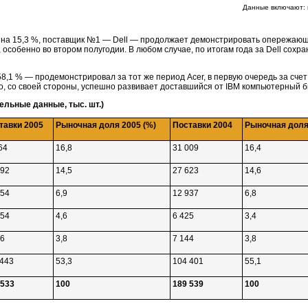
Данные включают: 
г. на 15,3 %, поставщик №1 — Dell — продолжает демонстрировать опережающ
 особенно во втором полугодии. В любом случае, по итогам года за Dell сохр
,1 % — продемонстрировал за тот же период Acer, в первую очередь за сче
o, со своей стороны, успешно развивает доставшийся от IBM компьютерный би
ельные данные, тыс. шт.)
тавки 2005
Рыночная доля 2005 (%)
Поставки 2004
Рыночная доля
64
16,8
31 009
16,4
792
14,5
27 623
14,6
054
6,9
12 937
6,8
154
4,6
6 425
3,4
26
3,8
7 144
3,8
 443
53,3
104 401
55,1
 533
100
189 539
100