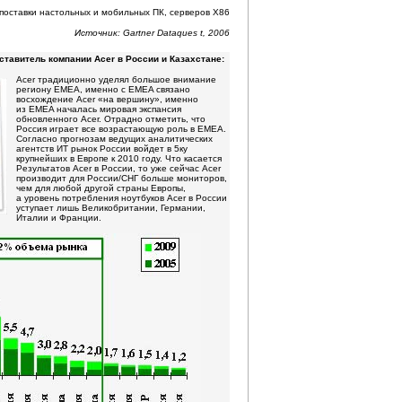
поставки настольных и мобильных ПК, серверов X86
Источник: Gartner Dataques t, 2006
ставитель компании Acer в России и Казахстане:
Acer традиционно уделял большое внимание
региону EMEA, именно с EMEA связано
восхождение Acer «на вершину», именно
из EMEA началась мировая экспансия
обновленного Acer. Отрадно отметить, что
Россия играет все возрастающую роль в EMEA.
Согласно прогнозам ведущих аналитических
агентств ИТ рынок России войдет в 5ку
крупнейших в Европе к 2010 году. Что касается
Результатов Acer в России, то уже сейчас Acer
производит для России/СНГ больше мониторов,
чем для любой другой страны Европы,
а уровень потребления ноутбуков Acer в России
уступает лишь Великобритании, Германии,
Италии и Франции.