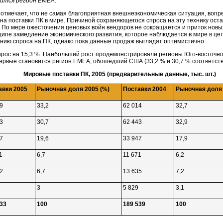
ится регион ЕМЕА.
 отмечает, что не самая благоприятная внешнеэкономическая ситуация, вопре
 на поставки ПК в мире. Причиной сохраняющегося спроса на эту технику ос
. По мере ожесточения ценовых войн вендоров не сокращается и приток нов
ципе замедление экономического развития, которое наблюдается в мире в це
ению спроса на ПК, однако пока данные продаж выглядят оптимистично.
вырос на 15,3 %. Наибольший рост продемонстрировали регионы
Юго-восточн
рвые становится регион ЕМЕА, обошедший США (33,2 % и 30,7 % соответств
Мировые поставки ПК, 2005 (предварительные данные, тыс. шт.)
авки 2005
Рыночная доля 2005 (%)
Поставки 2004
Рыночная доля 
9
33,2
62 014
32,7
3
30,7
62 443
32,9
7
19,6
33 947
17,9
1
6,7
11 671
6,2
2
6,7
13 635
7,2
3
5 829
3,1
33
100
189 539
100