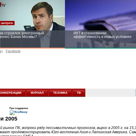
ак строился электронный
ИКТ в страховании:
изнес Банка Москвы?
эффективность в новых условиях
s)
Facebook
ейтинг CNewsInfrastructure 2015:
Информационная безопасность
риглашаем участвовать
бизнеса и госструктур: развитие в
новых условиях
ОНФЕРЕНЦИИ
ЖУРНАЛ
ТЕХНИКА
ТВ
При поддержке
и 2005
й рынок ПК, вопреки ряду пессимистичных прогнозов, вырос в 2005 г. на 15
лжают продемонстрировать
Юго-восточная
Азия и Латинская Америка. Са