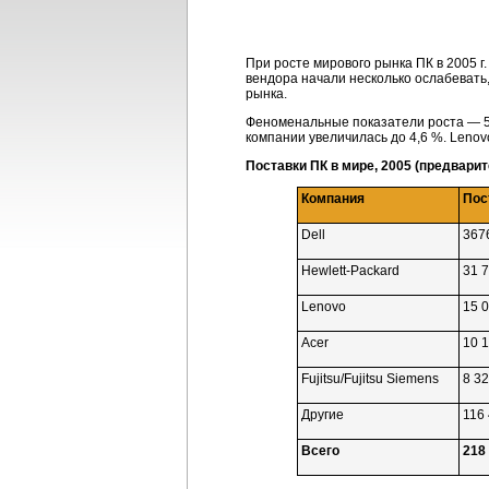
При росте мирового рынка ПК в 2005 
вендора начали несколько ослабевать,
рынка.
Феноменальные показатели роста — 58
компании увеличилась до 4,6 %. Lenov
Поставки ПК в мире, 2005 (предварит
Компания
Пос
Dell
367
Hewlett-Packard
31 
Lenovo
15 
Acer
10 
Fujitsu/Fujitsu Siemens
8 3
Другие
116
Всего
218