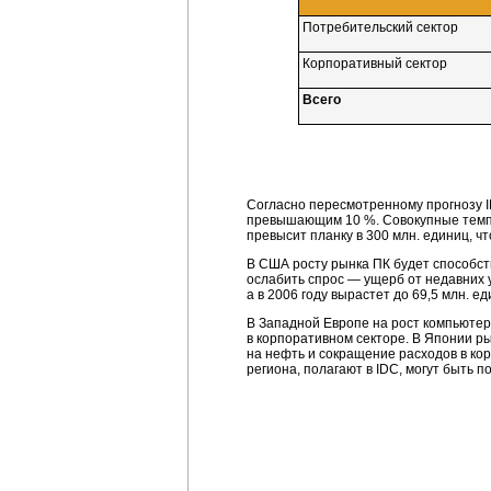
Потребительский сектор
Корпоративный сектор
Всего
Согласно пересмотренному прогнозу I
превышающим 10 %. Совокупные темпы г
превысит планку в 300 млн. единиц, ч
В США росту рынка ПК будет способст
ослабить спрос — ущерб от недавних у
а в 2006 году вырастет до 69,5 млн. ед
В Западной Европе на рост компьютер
в корпоративном секторе. В Японии р
на нефть и сокращение расходов в кор
региона, полагают в IDC, могут быть п