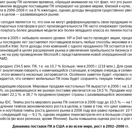
кают рынку ПК нелегкие времена, обращая внимание на тот факт, что это ры
, многие ведущие поставщики ПК оперируют на уровне маржи, близкой к нулю, 
сти в
2006-2009 гг.
на 8 % ежегодно, однако доходы вендоров существенно увел
и в целом — развивающиеся рынки.
 сегодня является то, что они не могут дифференцировать свою продукцию 
ппаратных платформ и рост производительности ПК часто опережают требов
покупать более дешевые модели все более младшего класса из линеек пост
ли в 2005 г. небывало низкого уровня. HP и Dell часто проводят акции, пре
 последних лет заставляют поставщиков искать любые способы экономии и в
osoft и Intel. Хотя доходы этих компаний с одного проданного ПК остаются в 
 инноваций в целях расширения рынка и увеличения прибыльности бизнеса п
 не на руку промедление Microsoft с представлением новой операционной сис
 AMD.
родано 234,5 млн. ПК, т.е. на 10,7 % больше, чем в 2005 г. (218 млн.). Для сра
т аналитикам говорить о намечающейся стагнации, в первую очередь в сегме
 этого момента несколько затормозится. Особенно заметен будет «провал» на
идается, что сегмент мобильных ПК пока будет сохранять текущие темпы рос
дующим образом. Мировые продажи настольных ПК вырастут в 2006 г. на 1,9 
%, на развивающихся же рынках поставки увеличатся на 19,5 %. Продажи ноутб
ставит 22,1 %. и 38,7 % продемонстрируют страны с развивающейся экономик
ы IDC. Темпы роста мирового рынка ПК снизятся в 2006 году до 10,5 % — на 5
длении темпов экономического роста в целом, а также в том, что цикл замены 
 и ноутбуков темпы роста данного рынка в 2006 году все равно превысят 10
а следующий год — 9,1 %, однако недавно пересмотрели его в большую сторо
ойств (во всех регионах, кроме Японии). Была повышена оценка роста и для
Динамика поставок ПК в США и во всем мире, рост в 2002–2006 гг.