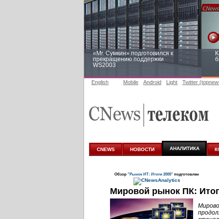
«Mr. Сумкин» подготовился к
К
прекращению поддержки
б
WS2003
English
Mobile
Android
Light
Twitter (topnew
Заоблачная оптимизация: как
Р
Faberlic изменил подход к
п
аналитике
АНАЛИТИКА
CNEWS
НОВОСТИ
К
Обзор
"Рынок ИТ: Итоги 2005"
подготовлен
Мировой рынок ПК: Итог
Мирово
продо