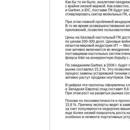
Как бы то ни было, аналитики предре
с крайне низкой маржой. Как известно
и Gartner, и IDC, поставки ПК будут ра
стимулировать сектор мобильных ПК, 
При этом главной проблемой вендоров
В то же время усовершенствования а
приложений, позволяя пользователям 
Цены на базовый настольный ПК достиг
по ценам
200-300 долл.
Ценовые войны
гигантов мировой индустрии ИТ — Micr
они активно включаются во внедрение
поставщикам настольных систем очень
фокуса Intel на конкурентную борьбу с
По ожиданиям Gartner, в 2006 г. будет п
рынке составлял 15,3 %. Это позволяе
процесс замены устаревшей техники с
активно растут продажи ноутбуков. Ож
В цифрах эти прогнозы оформлены сле
и Западная Европа) спад составит 8,6 
При этом рост на развитых рынках со
Похожи по пессимистичности и прогноз
15,8 %. Причину эксперты видят в заме
за счет популярности недорогих машин
еще более низкий показатель роста н
особенно в сегменте портативных устр