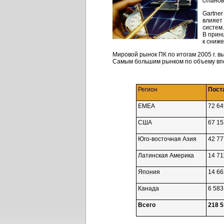
станов
Gartner
влияет
систем
В прин
к сниж
Мировой рынок ПК по итогам 2005 г. 
Самым большим рынком по объему впе
Регион
Пост
EMEA
72 64
США
67 15
Юго-восточная
Азия
42 77
Латинская Америка
14 71
Япония
14 66
Канада
6 583
Всего
218 5