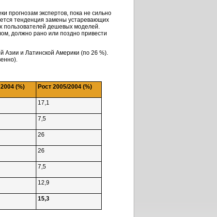
ки прогнозам экспертов, пока не сильно
тается тенденция замены устаревающих
ых пользователей дешевых моделей.
лом, должно рано или поздно привести
ой
Азии и Латинской Америки (по 26 %).
енно).
2004 (%)
Рост 2005/2004 (%)
17,1
7,5
26
26
7,5
12,9
15,3