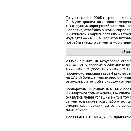
Результаты 4 кв. 2005 г. в региональ
США уже прошел пик стадии замещени
так и крупных корпораций на компьют
Напротив, устойчиво высокий спрос с
В Латинской Америке поставки настольн
ноутбуков — на 51 %. При этом потреб
потребительского сегмента мобильных
«Зве
2005 г. на рынке ПК, безусловно, ста
рынка ЕМЕА, впервые обошедшего по 
в 72,6 млн. шт. (против 67,2 млн. шт.
продемонстрировал здесь 4 квартал, 
на 17,2 % больше, чем за аналогичны
отмечались в потребительском сектор
Корпоративный рынок ПК в ЕМЕА рос б
В 4 квартале только одному НР удалос
оказались менее успешны
(-7 %
в том 
сегменте, а также
из-за
слабого позиц
укрепил свои позиции (вытеснив Lenov
дистрибуции.
Поставки ПК в EMEA, 2005 (предвари