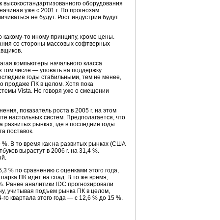
нок высокостандартизованного оборудования
начиная уже с 2001 г. По прогнозам
ичиваться не будут. Рост индустрии будут
по
какому-то
иному принципу, кроме цены.
ания со стороны массовых софтверных
авщиков.
длагая компьютеры начального класса
 том числе — уповать на поддержку
последние годы стабильными, тем не менее,
о продаже ПК в целом. Хотя пока
темы Vista. Не говоря уже о смещении
внения, показатель роста в 2005 г. на этом
нте настольных систем. Предполагается, что
 развитых рынках, где в последние годы
та поставок.
%. В то время как на развитых рынках (США
уков вырастут в 2006 г. на 31,4 %.
ой.
,3 % по сравнению с оценками этого года,
парка ПК идет на спад. В то же время,
 %. Ранее аналитики IDC прогнозировали
ну, учитывая подъем рынка ПК в целом,
4-го
квартала этого года — с 12,6 % до 15 %.