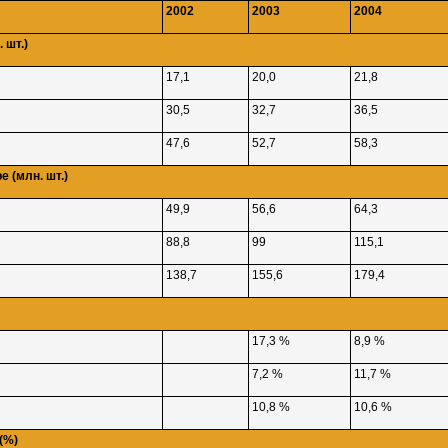
2002
2003
2004
 шт.)
17,1
20,0
21,8
30,5
32,7
36,5
47,6
52,7
58,3
 (млн. шт.)
49,9
56,6
64,3
88,8
99
115,1
138,7
155,6
179,4
17,3 %
8,9 %
7,2 %
11,7 %
10,8 %
10,6 %
(%)