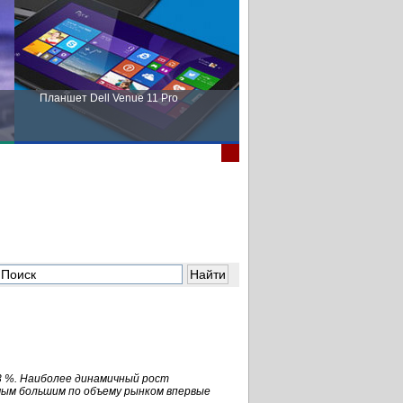
Планшет Dell Venue 11 Pro
Пора выбирать Fujitsu!
,3 %. Наиболее динамичный рост
мым большим по объему рынком впервые