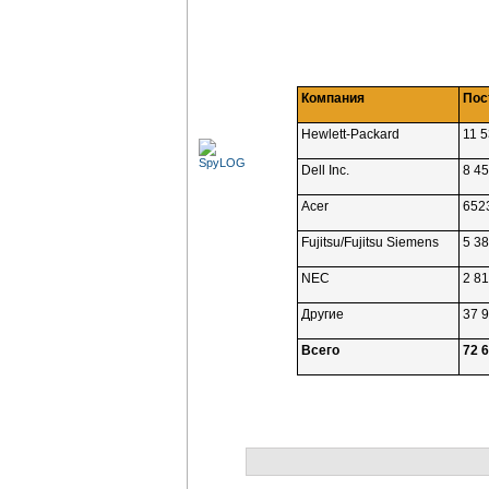
Компания
Пос
Hewlett-Packard
11 
Dell Inc.
8 4
Acer
652
Fujitsu/Fujitsu Siemens
5 3
NEC
2 8
Другие
37 
Всего
72 