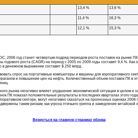
13,4 %
13,6 %
11,4 %
16,3 %
12,1 %
15,3 %
DC, 2006 год станет четвертым подряд периодом роста поставок на рынке ПК
одового роста (CAGR) на период с 2005 по 2009 годы составят 9,4 %. Как о
то в денежном выражении составит $ 250 млрд.
вовать спрос на портативные компьютеры и машины для корпоративного сект
раганов и повышение цен на нефть. Количественный объем поставок ПК в это
иниц.
ного рынка негативно влияет ухудшение экономической ситуации в целом и 
ынок ПК показал положительные результаты в последних кварталах этого года
поративном секторе, могут негативно сказаться на прогнозных оценках 2006 
одвержены таким рискам, как угроза птичьего гриппа и замедление китайской 
Вернуться на главную страницу обзора