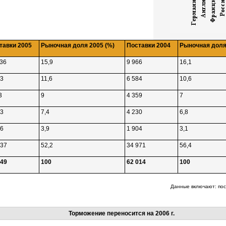
тавки 2005
Рыночная доля 2005 (%)
Поставки 2004
Рыночная доля
536
15,9
9 966
16,1
53
11,6
6 584
10,6
3
9
4 359
7
83
7,4
4 230
6,8
16
3,9
1 904
3,1
937
52,2
34 971
56,4
649
100
62 014
100
Данные включают: пос
Торможение переносится на 2006 г.