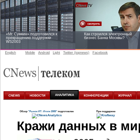
«Mr. Сумкин» подготовился к
Как строился электронный
прекращению поддержки
бизнес Банка Москвы?
WS2003
English
Mobile
Android
Light
Twitter (topnews)
Facebook
Заоблачная оптимизация: как
Рейтинг CNewsInfrastructure 20
Faberlic изменил подход к
приглашаем участвовать
аналитике
АНАЛИТИКА
CNEWS
НОВОСТИ
КОНФЕРЕНЦИИ
ЖУРНАЛ
Обзор
"Рынок ИТ: Итоги 2005"
подготовлен
При поддержке
Кражи данных в ми