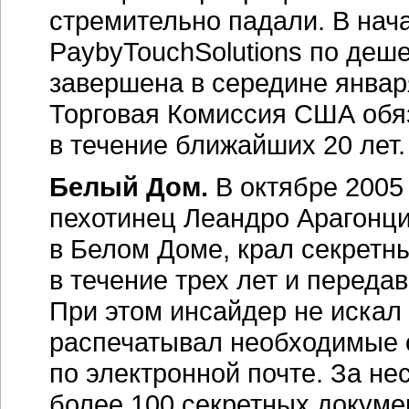
стремительно падали. В нач
PaybyTouchSolutions по деш
завершена в середине январ
Торговая Комиссия США обя
в течение ближайших 20 лет.
Белый Дом.
В октябре 2005
пехотинец Леандро Арагонцил
в Белом Доме, крал секретн
в течение трех лет и переда
При этом инсайдер не искал
распечатывал необходимые о
по электронной почте. За не
более 100 секретных докуме