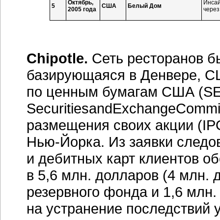
Октябрь,
Инсай
5
США
Белый Дом
2005 года
через
Chipotle.
Сеть ресторанов бы
базирующаяся в Денвере, С
по ценным бумагам США (S
SecuritiesandExchangeCommi
размещения своих акции (IPO 
Нью-Йорка.
Из заявки следо
и дебитных карт клиентов о
в 5,6 млн. долларов (4 млн.
резервного фонда и 1,6 млн.
на устранение последствий у