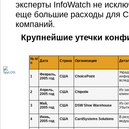
эксперты InfoWatch не исклю
еще большие расходы для Ch
компаний.
Крупнейшие утечки конф
№ п/
Дата
Страна
Организация
Дета
п
Украд
Февраль,
1
США
ChoicePoint
инфор
2005 год
вслед
Апрель,
Из за
2
США
Chipotle
2005 год
клиен
Май,
Из се
3
США
DSW Shoe Warehouse
2005 год
Убытк
Июнь,
В рез
4
США
CardSystems
Solutions
2005 год
ведущ