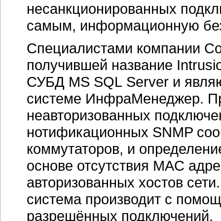
несанкционированных подклю
самым, информационную без
Специалистами компании Со
получившей название Intrusio
СУБД MS SQL Server и явля
системе ИнфраМенеджер. П
неавторизованных подключе
нотификационных SNMP сооб
коммутаторов, и определени
основе отсутствия MAC адре
авторизованных хостов сет
система производит с помо
разрешённых подключений.