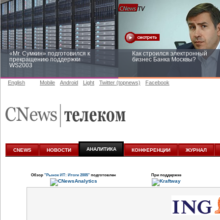
«Mr. Сумкин» подготовился к
Как строился электронный
прекращению поддержки
бизнес Банка Москвы?
WS2003
English
Mobile
Android
Light
Twitter (topnews)
Facebook
Заоблачная оптимизация: как
Рейтинг CNewsInfrastructure 20
Faberlic изменил подход к
приглашаем участвовать
аналитике
АНАЛИТИКА
CNEWS
НОВОСТИ
КОНФЕРЕНЦИИ
ЖУРНАЛ
Обзор
"Рынок ИТ: Итоги 2005"
подготовлен
При поддержке