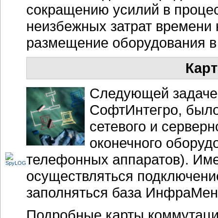
сокращению усилий в процес
неизбежных затрат времени
размещение оборудования в 
Кар
Следующей задачей
СофтИнтегро, было
сетевого и сервер
оконечного оборуд
телефонных аппаратов). Им
осуществляться подключение
заполняться база ИнфраМен
Подробные карты коммутаци