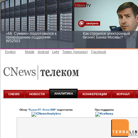
«Mr. Сумкин» подготовился к
Как строился электронный
прекращению поддержки
бизнес Банка Москвы?
WS2003
English
Mobile
Android
Light
Twitter (topnews)
Facebook
Заоблачная оптимизация: как
Рейтинг CNewsInfrastructure 20
Faberlic изменил подход к
приглашаем участвовать
аналитике
АНАЛИТИКА
CNEWS
НОВОСТИ
КОНФЕРЕНЦИИ
ЖУРНАЛ
Обзор
"Рынок ИТ: Итоги 2005"
подготовлен
При поддержке