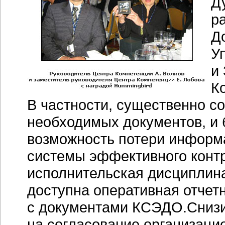
Д
р
Д
У
и
К
В частности, существенно с
необходимых документов, и
возможность потери информ
системы эффективного контр
исполнительская дисциплина
доступна оперативная отчет
с документами КСЭДО.Снизи
на согласование
организаци