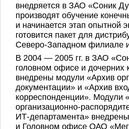
внедряется в ЗАО «Соник Д
производят обучение конечн
и начинается этап опытной э
готовится пакет для дистри
Северо-Западном
филиале и
В 2004 — 2005 гг. в ЗАО
«Со
головном офисе и дочерних
внедрены модули «Архив
ор
документации» и «Архив вх
корреспонденции». Модули 
организационно-распорядит
ИТ-департамента»
внедрены 
и Головном офисе ОАО «Мег