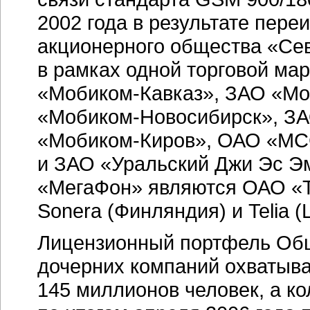
2002 года в результате пере
акционерного общества
«Се
в рамках одной торговой ма
«Мобиком-Кавказ»,
ЗАО
«Мо
«Мобиком-Новосибирск»,
З
«Мобиком-Киров»,
ОАО
«МС
и ЗАО «Уральский Джи Эс Э
«МегаФон» являются ОАО «
Sonera (Финляндия) и Telia 
Лицензионный портфель Об
дочерних компаний охватыв
145 миллионов человек, а к