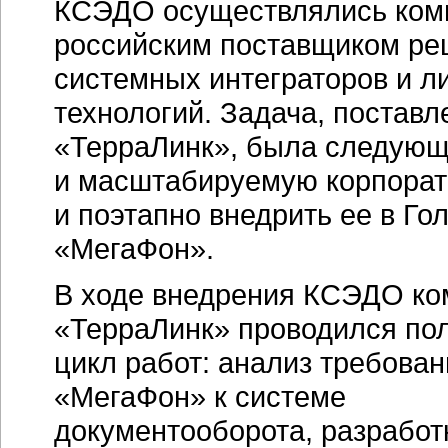
КСЭДО осуществлялись ком
российским поставщиком ре
системных интеграторов и 
технологий. Задача, постав
«ТерраЛинк», была следующ
и масштабируемую корпорат
и поэтапно внедрить ее в Г
«МегаФон».
В ходе внедрения КСЭДО ко
«ТерраЛинк» проводился по
цикл работ: анализ требова
«МегаФон» к системе
документооборота, разработ