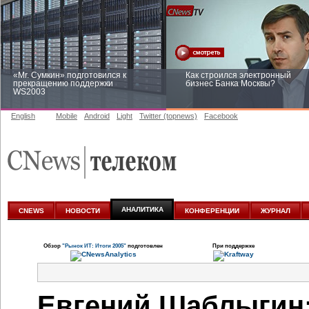
«Mr. Сумкин» подготовился к
Как строился электронный
прекращению поддержки
бизнес Банка Москвы?
WS2003
English
Mobile
Android
Light
Twitter (topnews)
Facebook
Заоблачная оптимизация: как
Рейтинг CNewsInfrastructure 20
Faberlic изменил подход к
приглашаем участвовать
аналитике
АНАЛИТИКА
CNEWS
НОВОСТИ
КОНФЕРЕНЦИИ
ЖУРНАЛ
Обзор
"Рынок ИТ: Итоги 2005"
подготовлен
При поддержке
Евгений Шаблыгин: