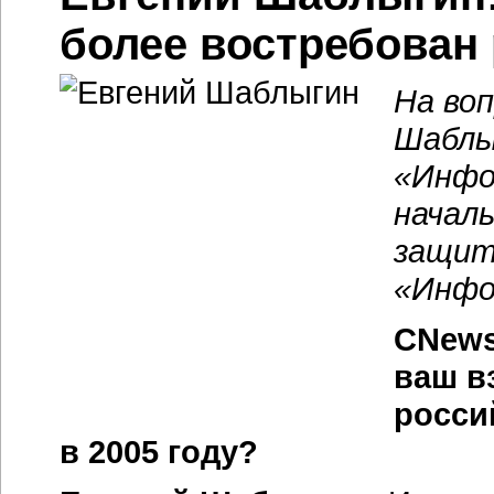
более востребован
На во
Шаблы
«Инфо
начал
защит
«Инфо
CNews
ваш в
росси
в 2005 году?