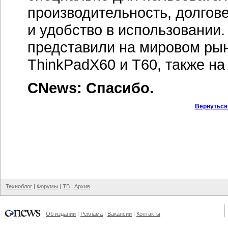
производительность, долго
и удобство в использовании.
представили на мировом ры
ThinkPadX60 и Т60, также на
CNews: Спасибо.
Вернуться
Техноблог
|
Форумы
|
ТВ
|
Архив
Об издании
|
Реклама
|
Вакансии
|
Контакты