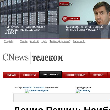
«Mr. Сумкин» подготовился к
Как строился электронный
прекращению поддержки
бизнес Банка Москвы?
WS2003
English
Mobile
Android
Light
Twitter (topnews)
Facebook
Заоблачная оптимизация: как
Рейтинг CNewsInfrastructure 20
Faberlic изменил подход к
приглашаем участвовать
аналитике
АНАЛИТИКА
CNEWS
НОВОСТИ
КОНФЕРЕНЦИИ
ЖУРНАЛ
Обзор
"Рынок ИТ: Итоги 2005"
подготовлен
При поддержке