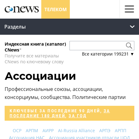
ТЕЛЕКОМ
Разделы
Индексная книга (каталог)
CNews
*
Все категории
199231
▼
Получите все материалы
CNews по ключевому слову
Ассоциации
Профессиональные союзы, ассоциации,
консорциумы, сообщества. Политические партии
КЛЮЧЕВЫЕ
ЗА ПОСЛЕДНИЕ 90 ДНЕЙ
,
ЗА
ПОСЛЕДНИЕ 180 ДНЕЙ
,
ЗА ГОД
OCP
АРПМ
АИРР
AI-Russia Alliance
АРПЭ
АРПП
Ассоциация НАС
Ассоциация участников отрасли ЦОД