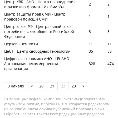
Центр XBRL АНО - Центр по внедрению
2
2
и развитию формата ИксБиАрЭл
Центр защиты прав СМИ - Центр
1
1
правовой помощи СМИ
Центросоюз РФ - Центральный союз
потребительских обществ Российской
3
3
Федерации
Церковь Вечности
11
11
ЦеСТ - Центр свободных технологий
35
58
Цифровая экономика АНО - ЦЭ АНО -
Автономная некоммерческая
328
474
организация
В начало
<
20
21
22
23
>
* Страница-профиль компании, системы (продукта или
услуги), технологии, персоны и т.п. создается редактором
на основе анализа архива публикаций портала CNews.
Обрабатываются тексты всех редакционных разделов