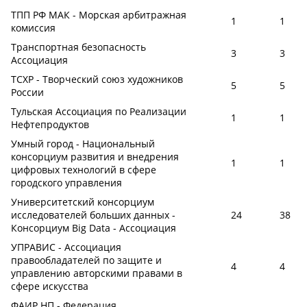
ТПП РФ МАК - Морская арбитражная
1
1
комиссия
Транспортная безопасность
3
3
Ассоциация
ТСХР - Творческий союз художников
5
5
России
Тульская Ассоциация по Реализации
1
1
Нефтепродуктов
Умный город - Национальный
консорциум развития и внедрения
1
1
цифровых технологий в сфере
городского управления
Университетский консорциум
исследователей больших данных -
24
38
Консорциум Big Data - Ассоциация
УПРАВИС - Ассоциация
правообладателей по защите и
4
4
управлению авторскими правами в
сфере искусства
ФАИР НП - Федерация