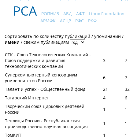
РСА
РОПНИЗ
АБД
АФТ
Linux Foundation
АРМФК
АСЦР
РФС
РКФ
Сортировать по
количеству публикаций
/
упоминаний
/
имени
/
свежим публикациям
СТК - Союз Технологических Компаний -
Союз поддержки и развития
3
7
технологических компаний
Суперкомпьютерный консорциум
6
7
университетов России
Талант и успех - Общественный фонд
21
32
Татарский Интернет
4
6
Творческий союз цирковых деятелей
1
1
России
Теплицы России - Республиканская
1
1
производственно-научная ассоциация
ТомКИТ
1
1