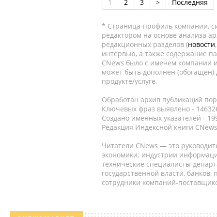
1
2
3
>
Последняя
* Страница-профиль компании, сис
редактором на основе анализа а
редакционных разделов (
новости
интервью, а также содержание па
CNews было с именем компании и
может быть дополнен (обогащен)
продукте/услуге.
Обработан архив публикаций порт
Ключевых фраз выявлено - 146326
Создано именных указателей - 19
Редакция Индексной книги CNews
Читатели CNews — это руководит
экономики: индустрии информаци
технические специалисты депар
государственной власти, банков,
сотрудники компаний-поставщико