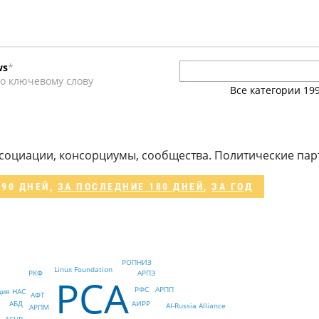
ws
*
о ключевому слову
Все категории
19
и
социации, консорциумы, сообщества. Политические пар
 90 ДНЕЙ
,
ЗА ПОСЛЕДНИЕ 180 ДНЕЙ
,
ЗА ГОД
РОПНИЗ
Linux Foundation
АРПЭ
РКФ
РСА
РФС
АРПП
ция НАС
АФТ
АИРР
АБД
AI-Russia Alliance
АРПМ