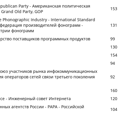
publican Party - Американская политическая
153
 Grand Old Party, GOP
the Phonographic Industry - International Standard
 федерация производителей фонограмм -
131
стрии фонограмм
ерство поставщиков программных продуктов
99
130
154
94
оюз участников рынка инфокоммуникационных
ция операторов сетей связи третьего поколения
92
160
Force - Инженерный совет Интернета
120
ных агентств России - РАРА - Российской
104