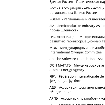
Единая Россия - Политическая па
Россия Ассоциация - АРБ - Ассоци
региональных банков России
РОЦИТ - Региональный обществе
SIA - Semiconductor Industry Ass
промышленности
ГИС-Ассоциация - Межрегиональ
развитию геоинформационных тех
МОК - Международный олимпийский
International Olympic Committee
Apache Software Foundation - ASF
ООН МАГАТЭ - Международное агент
Atomic Energy Agency
FIFA - Fédération Internationale d
федерация футбола
АДЭ - Ассоциация документально
объединение
АРПЭ - Ассоциация разработчико
IAB - Interactive Advertising Bur