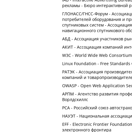
рекламы - Бюро интерактивной 
ГЛОНАСС/ГНСС-Форум - Ассоциаци
потребителей оборудования и п
спутниковых систем - Ассоциаци
навигационного спутникового об
АБД - Ассоциация участников ры
АКИТ - Ассоциация компаний инт
W3C - World Wide Web Consortiu
Linux Foundation - Free Standards
РАТЭК - Ассоциация производите
компаний и товаропроизводител
OWASP - Open Web Application Secu
АРПМ - Агентство развития профес
Ворлдскиллс
РСА - Российский союз автострах
НАУЭТ - Национальная ассоциаци
EFF - Electronic Frontier Foundat
электронного фронтира