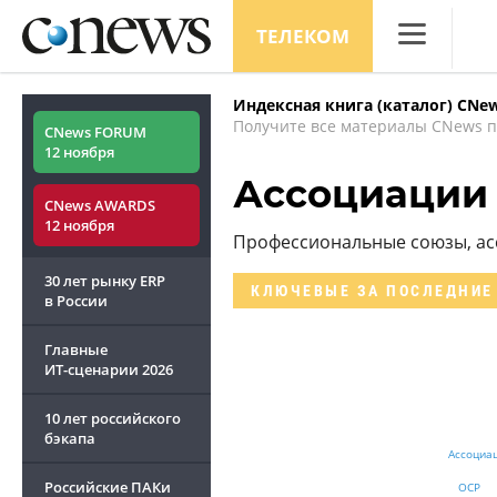
ТЕЛЕКОМ
CNews
Индексная книга (каталог) CNe
Аналитика
Получите все материалы CNews п
CNews FORUM
12 ноября
Конференци
Ассоциации
CNews AWARDS
Маркет
12 ноября
Профессиональные союзы, ас
Техника
30 лет рынку ERP
КЛЮЧЕВЫЕ
ЗА ПОСЛЕДНИЕ
ТВ
в России
Главные
ИТ-сценарии
2026
10 лет российского
бэкапа
Ассоциа
Российские ПАКи
OCP