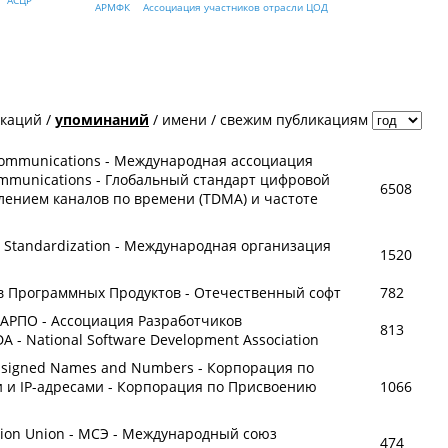
АСЦР
АРМФК
Ассоциация участников отрасли ЦОД
икаций
/
упоминаний
/
имени
/
свежим публикациям
 Communications - Международная ассоциация
Communications - Глобальный стандарт цифровой
6508
лением каналов по времени (TDMA) и частоте
for Standardization - Международная организация
1520
в Программных Продуктов - Отечественный софт
782
 - АРПО - Ассоциация Разработчиков
813
 - National Software Development Association
 Assigned Names and Numbers - Корпорация по
и IP-адресами - Корпорация по Присвоению
1066
ation Union - МСЭ - Международный союз
474