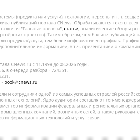
темы (продукта или услуги), технологии, персоны и т.п. создае
рхива публикаций портала CNews. Обрабатываются тексты всех
, включая "Главные новости",
статьи
, аналитические обзоры рын
ртнёрских проектов). Таким образом, чем больше публикаций н
ли продукта/услуги, тем более информативен профиль. Профил
 дополнительной информацией, в т.ч. презентацией о компании
ала CNews.ru c 11.1998 до 08.2026 годы.
6, в очереди разбора - 724351.
9231.
 -
book@cnews.ru
ели и сотрудники одной из самых успешных отраслей российск
онных технологий. Ядро аудитории составляют топ-менеджеры
таментов информатизации федеральных и региональных орган
 промышленных компаний, розничных сетей, а также руководите
в информационных технологий и услуг связи.