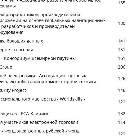
155
рекламы
я разработчиков, производителей и
риложений на основе глобальных навигационных
180
я разработчиков и производителей
орудования
нка больших данных
141
ернет-торговли
151
m - Консорциум Всемирной паутины
161
 Group
206
лей электроники - Ассоциация торговых
126
ей электробытовой и компьютерной техники
rity Project
146
сионального мастерства - Worldskills -
121
овщиков - РСА-Клиринг
132
я участников электронной торговли
114
ion - Фонд электронных рубежей - Фонд
121