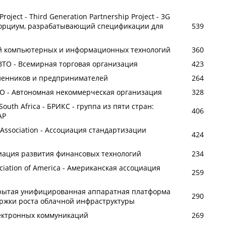
roject - Third Generation Partnership Project - 3G
онсорциум, разрабатывающий спецификации для
539
й компьютерных и информационных технологий
360
 ВТО - Всемирная торговая организация
423
ленников и предпринимателей
264
О - Автономная некоммерческая организация
328
a, South Africa - БРИКС - группа из пяти стран:
406
АР
s Association - Ассоциация стандартизации
424
циация развития финансовых технологий
234
ociation of America - Американская ассоциация
259
ткрытая унифицированная аппаратная платформа
290
ржки роста облачной инфраструктуры
ектронных коммуникаций
269