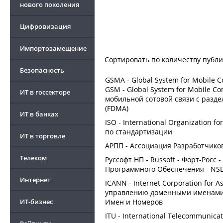
нового поколения
Цифровизация
Импортозамещение
Сортировать по
количеству публ
Безопасность
GSMA - Global System for Mobile
GSM - Global System for Mobile 
ИТ в госсекторе
мобильной сотовой связи с разде
(FDMA)
ИТ в банках
ISO - International Organization 
по стандартизации
ИТ в торговле
АРПП - Ассоциация Разработчико
Телеком
Руссофт НП - Russoft - Форт-Росс
Программного Обеспечения - NSDA
Интернет
ICANN - Internet Corporation for
управлению доменными именами 
ИТ-бизнес
Имен и Номеров
ITU - International Telecommunic