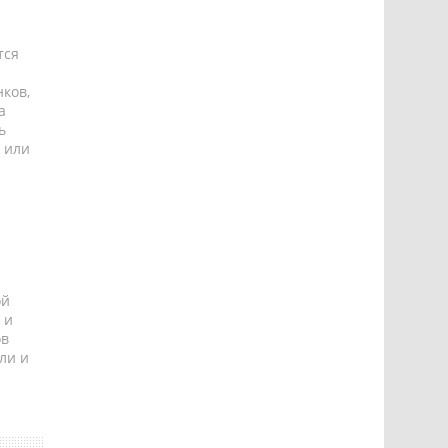
тся
ков,
а
ь
 или
ой
 и
ов
ли и