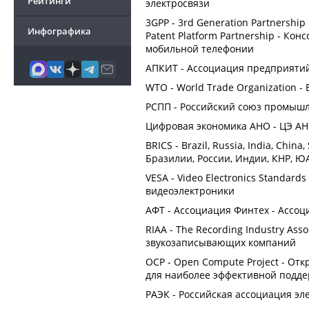
Рейтинги
электросвязи
3GPP - 3rd Generation Partnership P
Инфографика
Patent Platform Partnership - К
мобильной телефонии
АПКИТ - Ассоциация предприяти
WTO - World Trade Organization -
РСПП - Российский союз промыш
Цифровая экономика АНО - ЦЭ АН
BRICS - Brazil, Russia, India, Chin
Бразилии, России, Индии, КНР, Ю
VESA - Video Electronics Standard
видеоэлектроники
АФТ - Ассоциация Финтех - Ассо
RIAA - The Recording Industry Ass
звукозаписывающих компаний
OCP - Open Compute Project - О
для наиболее эффективной подде
РАЭК - Российская ассоциация эл