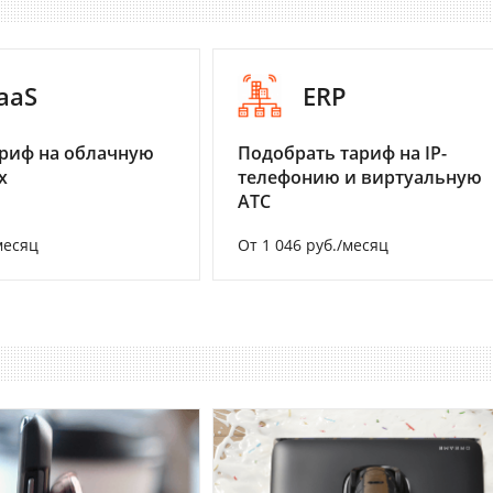
aaS
ERP
риф на облачную
Подобрать тариф на IP-
х
телефонию и виртуальную
АТС
месяц
От 1 046 руб./месяц