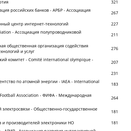
ртия
321
ация российских банков - АРБР - Ассоциация
267
нный центр интернет-технологий
227
ociation - Ассоциация полупроводниковой
211
ная общественная организация содействия
276
нологий и услуг
 комитет - Comité international olympique -
207
231
ство по атомной энергии - IAEA - International
183
e Football Association - ФИФА - Международная
264
й электросвязи - Общественно-государственное
181
в и производителей электроники НО
181
eau - АРИР - Ассоциация развития интерактивной