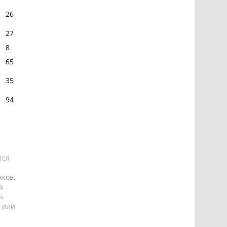
26
27
8
65
35
94
тся
ков,
а
ь
 или