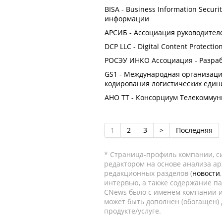
BISA - Business Information Secur
информации
АРСИБ - Ассоциация руководител
DCP LLC - Digital Content Protecti
РОСЭУ ИНКО Ассоциация - Разраб
GS1 - Международная организаци
кодирования логистических един
АНО ТТ - Консорциум Телекомму
1
2
3
>
Последняя
* Страница-профиль компании, сис
редактором на основе анализа а
редакционных разделов (
новости
интервью, а также содержание па
CNews было с именем компании и
может быть дополнен (обогащен)
продукте/услуге.