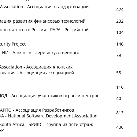
s Association - Ассоциация стандартизации
424
циация развития финансовых технологий
232
ных агентств России - РАРА - Российской
104
rity Project
146
ре ИИ - Альянс в сфере искусственного
79
Association - Ассоциация японских
ования - Ассоциация ассоциацией
55
116
ЦОД - Ассоциация участников отрасли центров
40
 - АРПО - Ассоциация Разработчиков
813
 - National Software Development Association
a, South Africa - БРИКС - группа из пяти стран:
406
АР