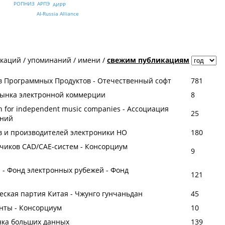
РОПНИЗ
АРПЭ
АИРР
AI-Russia Alliance
икаций
/
упоминаний
/
имени
/
свежим публикациям
в Программных Продуктов - Отечественный софт
781
рынка электронной коммерции
8
on for independent music companies - Ассоциация
25
аний
в и производителей электроники НО
180
чиков CAD/CАЕ-систем - Консорциум
9
ion - Фонд электронных рубежей - Фонд
121
еская партия Китая - Чжунго гунчаньдан
45
нты - Консорциум
10
нка больших данных
139