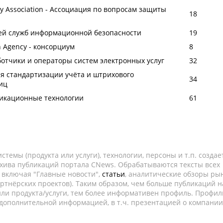
ity Association - Ассоциация по вопросам защиты
18
ей служб информационной безопасности
19
on Agency - консорциум
8
отчики и операторы систем электронных услуг
32
я стандартизации учёта и штрихового
34
иц
никационные технологии
61
темы (продукта или услуги), технологии, персоны и т.п. создае
рхива публикаций портала CNews. Обрабатываются тексты всех
, включая "Главные новости",
статьи
, аналитические обзоры рын
ртнёрских проектов). Таким образом, чем больше публикаций н
ли продукта/услуги, тем более информативен профиль. Профил
 дополнительной информацией, в т.ч. презентацией о компании