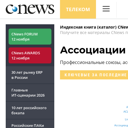
ТЕЛЕКОМ
CNews
Индексная книга (каталог) CNe
Аналитика
Получите все материалы CNews п
CNews FORUM
12 ноября
Конференци
Ассоциации
CNews AWARDS
Маркет
12 ноября
Профессиональные союзы, ас
Техника
30 лет рынку ERP
КЛЮЧЕВЫЕ
ЗА ПОСЛЕДНИЕ
ТВ
в России
Главные
ИТ-сценарии
2026
А
10 лет российского
АС
бэкапа
Li
Российские ПАКи
Ассоциац