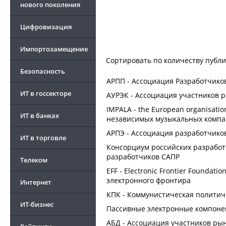
нового поколения
Цифровизация
Импортозамещение
Сортировать по
количеству публ
Безопасность
АРПП - Ассоциация Разработчико
ИТ в госсекторе
АУРЭК - Ассоциация участников 
IMPALA - the European organisati
ИТ в банках
независимых музыкальных комп
АРПЭ - Ассоциация разработчико
ИТ в торговле
Консорциум российских разработ
разработчиков САПР
Телеком
EFF - Electronic Frontier Foundat
электронного фронтира
Интернет
КПК - Коммунистическая политич
ИТ-бизнес
Пассивные электронные компоне
АБД - Ассоциация участников ры