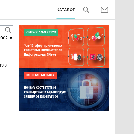
КАТАЛОГ
CNEWS ANALYTICS
9002
▼
Топ-10 сфер применения
квантовых компьютеров.
Инфографика CNews
тии
МНЕНИЕ МЕСЯЦА
Почему соответствие
стандартам не гарантирует
защиту от киберугроз