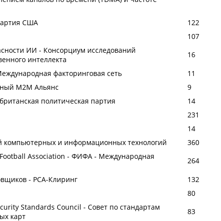
партия США
122
107
сности ИИ - Консорциум исследований
16
венного интеллекта
 - Международная факторинговая сеть
11
одный М2М Альянс
9
я британская политическая партия
14
231
14
й компьютерных и информационных технологий
360
e Football Association - ФИФА - Международная
264
овщиков - РСА-Клиринг
132
80
ecurity Standards Council - Совет по стандартам
83
ых карт