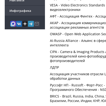
Рейтинги
VESA - Video Electronics Standard
видеоэлектроники
Инфографика
АФТ - Ассоциация Финтех - Ассо
АКАР - Ассоциация коммуникацион
ассоциации рекламных агентств
OWASP - Open Web Application Secu
AI-Russia Alliance - Альянс в сфе
интеллекта
CIPA - Camera & Imaging Products 
производителей кино-фотооборуд
фотопроизводителей
ЛДПР
Ассоциация участников отрасли 
обработки данных
Руссофт НП - Russoft - Форт-Росс
Программного Обеспечения - NSDA
BRICS - Brazil, Russia, India, Chin
Бразилии, России, Индии, КНР, Ю