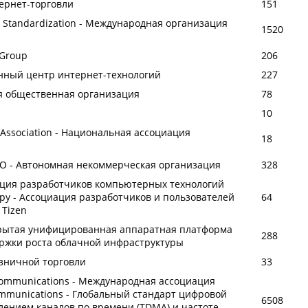
ернет-торговли
151
for Standardization - Международная организация
1520
 Group
206
нный центр интернет-технологий
227
я общественная организация
78
10
' Association - Национальная ассоциация
18
О - Автономная некоммерческая организация
328
ация разработчиков компьютерных технологий
.ру - Ассоциация разработчиков и пользователей
64
Tizen
ткрытая унифицированная аппаратная платформа
288
ржки роста облачной инфраструктуры
зничной торговли
33
 Communications - Международная ассоциация
Communications - Глобальный стандарт цифровой
6508
лением каналов по времени (TDMA) и частоте