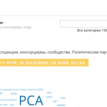
ws
*
о ключевому слову
Все категории
19
и
социации, консорциумы, сообщества. Политические пар
 90 ДНЕЙ
,
ЗА ПОСЛЕДНИЕ 180 ДНЕЙ
,
ЗА ГОД
ссоциация участников отрасли ЦОД
РСА
РФС
ЦР
АРПМ
АРПП
РКФ
nux Foundation
АФТ
ия НАС
OCP
АРМФК