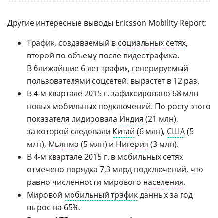
Другие интересные выводы Ericsson Mobility Report:
Трафик, создаваемый в
социальных сетях
,
второй по объему после видеотрафика.
В ближайшие 6 лет трафик, генерируемый
пользователями соцсетей, вырастет в 12 раз.
В 4-м квартале 2015 г. зафиксировано 68 млн
новых мобильных подключений. По росту этого
показателя лидировала
Индия
(21 млн),
за которой следовали
Китай
(6 млн),
США
(5
млн),
Мьянма
(5 млн) и
Нигерия
(3 млн).
В 4-м квартале 2015 г. в мобильных сетях
отмечено порядка 7,3 млрд подключений, что
равно численности мирового
населения
.
Мировой
мобильный трафик
данных за год
вырос на 65%.