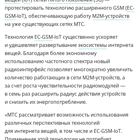
протестировать технологию расширенного GSM (
EC-
GSM
-IoT), обеспечивающую работу
М2М-устройств
на уже существующих сетях МТС.
Технология
EC-GSM
-IoT существенно ускоряет
и удешевляет развертывание
экосистемы
интернета
вещей. Благодаря более экономному
использованию частотного спектра новый
радиоинтерфейс позволяет многократно увеличить
количество работающих в сети M2M-устройств, а
за счет роста чувствительности радиомодулей —
в семь раз расширить радиус действия устройств
и снизить их энергопотребление.
«МТС рассматривает возможность использования
различных перспективных технологий
для интернета вещей, в том числе и EC-GSM-IoT.
Применение этой технологии не потребует