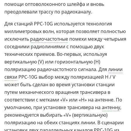
помощи оптоволоконного шлейфа и вновь
преодолевали трассу по радиоканалу.
Для станций PPC-10G используется технология
миллиметровых волн, которая позволяет полностью
исключить
радиочастотные
помехи между четырьмя
соседними радиолиниями с помощью двух
технических приемов. Во-первых, используя
вертикальную (V) или горизонтальную (H)
поляризацию радиочастотного сигнала. Для
линии
связи
PPC-10G выбор между поляризацией H / V
может быть сделан во время установки станции
путем механического вращения трансивера в
соответствии с метками «V» или «H» на антенне. По
умолчанию, при установке трансивера на
антенну
,
рекомендуется выбирать «V» (вертикальную)
поляризацию на обеих станциях линии. В сценарии
установки двух параллельных каналов PPC-10G из